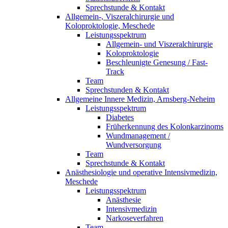
Sprechstunde & Kontakt
Allgemein-, Viszeralchirurgie und
Koloproktologie, Meschede
Leistungsspektrum
Allgemein- und Viszeralchirurgie
Koloproktologie
Beschleunigte Genesung / Fast-
Track
Team
Sprechstunden & Kontakt
Allgemeine Innere Medizin, Arnsberg-Neheim
Leistungsspektrum
Diabetes
Früherkennung des Kolonkarzinoms
Wundmanagement /
Wundversorgung
Team
Sprechstunde & Kontakt
Anästhesiologie und operative Intensivmedizin,
Meschede
Leistungsspektrum
Anästhesie
Intensivmedizin
Narkoseverfahren
Team