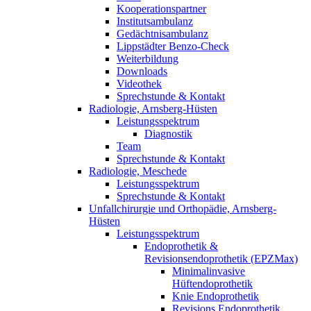
Kooperationspartner
Institutsambulanz
Gedächtnisambulanz
Lippstädter Benzo-Check
Weiterbildung
Downloads
Videothek
Sprechstunde & Kontakt
Radiologie, Arnsberg-Hüsten
Leistungsspektrum
Diagnostik
Team
Sprechstunde & Kontakt
Radiologie, Meschede
Leistungsspektrum
Sprechstunde & Kontakt
Unfallchirurgie und Orthopädie, Arnsberg-
Hüsten
Leistungsspektrum
Endoprothetik &
Revisionsendoprothetik (EPZMax)
Minimalinvasive
Hüftendoprothetik
Knie Endoprothetik
Revisions Endoprothetik