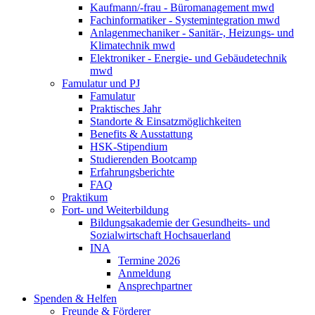
Kaufmann/-frau - Büromanagement mwd
Fachinformatiker - Systemintegration mwd
Anlagenmechaniker - Sanitär-, Heizungs- und
Klimatechnik mwd
Elektroniker - Energie- und Gebäudetechnik
mwd
Famulatur und PJ
Famulatur
Praktisches Jahr
Standorte & Einsatzmöglichkeiten
Benefits & Ausstattung
HSK-Stipendium
Studierenden Bootcamp
Erfahrungsberichte
FAQ
Praktikum
Fort- und Weiterbildung
Bildungsakademie der Gesundheits- und
Sozialwirtschaft Hochsauerland
INA
Termine 2026
Anmeldung
Ansprechpartner
Spenden & Helfen
Freunde & Förderer