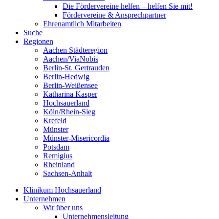
Die Fördervereine helfen – helfen Sie mit!
Fördervereine & Ansprechpartner
Ehrenamtlich Mitarbeiten
Suche
Regionen
Aachen Städteregion
Aachen/ViaNobis
Berlin-St. Gertrauden
Berlin-Hedwig
Berlin-Weißensee
Katharina Kasper
Hochsauerland
Köln/Rhein-Sieg
Krefeld
Münster
Münster-Misericordia
Potsdam
Remigius
Rheinland
Sachsen-Anhalt
Klinikum Hochsauerland
Unternehmen
Wir über uns
Unternehmensleitung