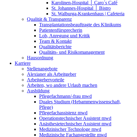
Karolinen-Hospital │ Caro´s Café
St. Johannes-Hospital │ Bistro
St. Walburga-Krankenhaus | Cafeteria
Qualität & Transparenz
Transplantationsbeauftragte des Klinikums
Patientenfürsprecherin
Lob, Anregung und Kritik
Team & Kontakt
Qualitätsberichte
Qualitäts- und Risikomanagement
Hausordnung
Karriere
Stellenangebote
Alexianer als Arbeitgeber
Arbeitgebervorteile
Arbeiten, wo andere Urlaub machen
Ausbildung
Pflegefachmann/-frau mwd
Duales Studium (Hebammenwissenschaft,
Pflege)
Pflegefachassistenz mwd
Operationstechnischer Assistent mwd
Anästhesietechnischer Assistent mwd
Medizinischer Technologe mwd
Medizinische Fachangestellte mwd