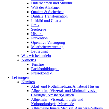
Unternehmen und Struktur
Welt der Alexianer
Qualität & Sicherheit
Digitale Transformation
Leitbild und Charta
Ethik
Seelsorge
Historie
Prävention
Operative Versorgung
Mitarbeitervertretung
Betriebsrat
Was wir behandeln
Aktuelles
Termine
Fachfortbildungen
Pressekontakt
Leistungen
Kliniken
Akut- und Notfallmedizin, Arnsberg-Hüsten
Allgemein-, Viszeral- und Minimalinvasive
Chirurgie, Arnsberg-Hüsten
Allgemein-, Viszeralchirurgie und
Koloproktologie, Meschede
Allgemeine Innere Medizin, Arnsberg-Neheim