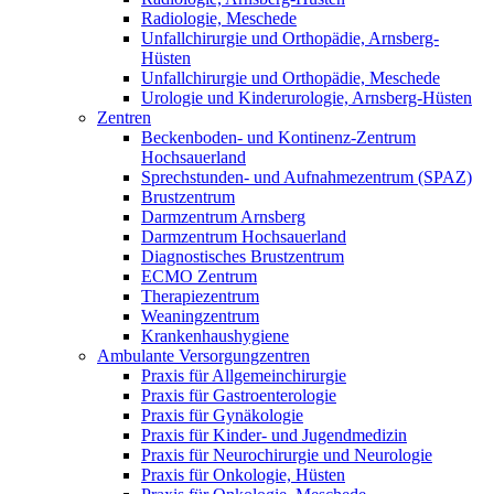
Radiologie, Meschede
Unfallchirurgie und Orthopädie, Arnsberg-
Hüsten
Unfallchirurgie und Orthopädie, Meschede
Urologie und Kinderurologie, Arnsberg-Hüsten
Zentren
Beckenboden- und Kontinenz-Zentrum
Hochsauerland
Sprechstunden- und Aufnahmezentrum (SPAZ)
Brustzentrum
Darmzentrum Arnsberg
Darmzentrum Hochsauerland
Diagnostisches Brustzentrum
ECMO Zentrum
Therapiezentrum
Weaningzentrum
Krankenhaushygiene
Ambulante Versorgungzentren
Praxis für Allgemeinchirurgie
Praxis für Gastroenterologie
Praxis für Gynäkologie
Praxis für Kinder- und Jugendmedizin
Praxis für Neurochirurgie und Neurologie
Praxis für Onkologie, Hüsten