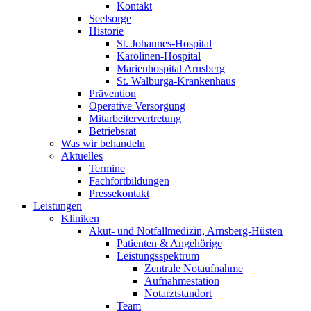
Kontakt
Seelsorge
Historie
St. Johannes-Hospital
Karolinen-Hospital
Marienhospital Arnsberg
St. Walburga-Krankenhaus
Prävention
Operative Versorgung
Mitarbeitervertretung
Betriebsrat
Was wir behandeln
Aktuelles
Termine
Fachfortbildungen
Pressekontakt
Leistungen
Kliniken
Akut- und Notfallmedizin, Arnsberg-Hüsten
Patienten & Angehörige
Leistungsspektrum
Zentrale Notaufnahme
Aufnahmestation
Notarztstandort
Team