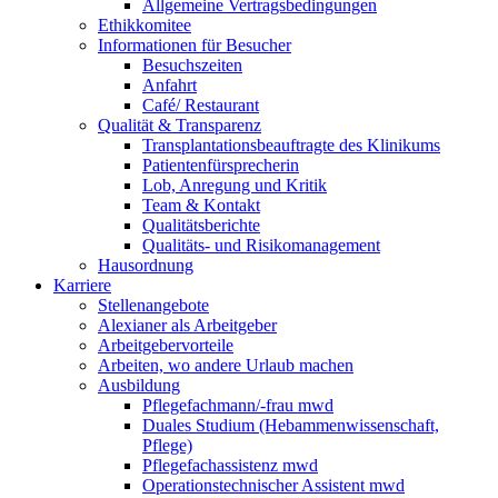
Allgemeine Vertragsbedingungen
Ethikkomitee
Informationen für Besucher
Besuchszeiten
Anfahrt
Café/ Restaurant
Qualität & Transparenz
Transplantationsbeauftragte des Klinikums
Patientenfürsprecherin
Lob, Anregung und Kritik
Team & Kontakt
Qualitätsberichte
Qualitäts- und Risikomanagement
Hausordnung
Karriere
Stellenangebote
Alexianer als Arbeitgeber
Arbeitgebervorteile
Arbeiten, wo andere Urlaub machen
Ausbildung
Pflegefachmann/-frau mwd
Duales Studium (Hebammenwissenschaft,
Pflege)
Pflegefachassistenz mwd
Operationstechnischer Assistent mwd