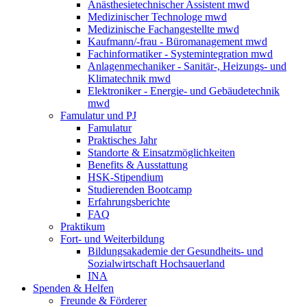
Anästhesietechnischer Assistent mwd
Medizinischer Technologe mwd
Medizinische Fachangestellte mwd
Kaufmann/-frau - Büromanagement mwd
Fachinformatiker - Systemintegration mwd
Anlagenmechaniker - Sanitär-, Heizungs- und
Klimatechnik mwd
Elektroniker - Energie- und Gebäudetechnik
mwd
Famulatur und PJ
Famulatur
Praktisches Jahr
Standorte & Einsatzmöglichkeiten
Benefits & Ausstattung
HSK-Stipendium
Studierenden Bootcamp
Erfahrungsberichte
FAQ
Praktikum
Fort- und Weiterbildung
Bildungsakademie der Gesundheits- und
Sozialwirtschaft Hochsauerland
INA
Spenden & Helfen
Freunde & Förderer