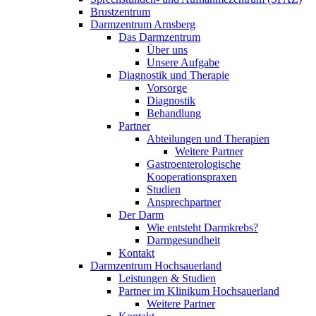
Brustzentrum
Darmzentrum Arnsberg
Das Darmzentrum
Über uns
Unsere Aufgabe
Diagnostik und Therapie
Vorsorge
Diagnostik
Behandlung
Partner
Abteilungen und Therapien
Weitere Partner
Gastroenterologische
Kooperationspraxen
Studien
Ansprechpartner
Der Darm
Wie entsteht Darmkrebs?
Darmgesundheit
Kontakt
Darmzentrum Hochsauerland
Leistungen & Studien
Partner im Klinikum Hochsauerland
Weitere Partner