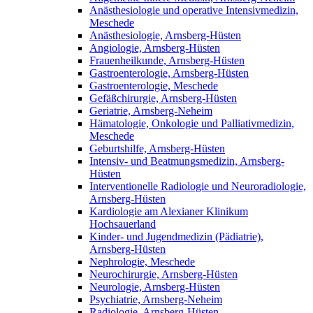
Anästhesiologie und operative Intensivmedizin,
Meschede
Anästhesiologie, Arnsberg-Hüsten
Angiologie, Arnsberg-Hüsten
Frauenheilkunde, Arnsberg-Hüsten
Gastroenterologie, Arnsberg-Hüsten
Gastroenterologie, Meschede
Gefäßchirurgie, Arnsberg-Hüsten
Geriatrie, Arnsberg-Neheim
Hämatologie, Onkologie und Palliativmedizin,
Meschede
Geburtshilfe, Arnsberg-Hüsten
Intensiv- und Beatmungsmedizin, Arnsberg-
Hüsten
Interventionelle Radiologie und Neuroradiologie,
Arnsberg-Hüsten
Kardiologie am Alexianer Klinikum
Hochsauerland
Kinder- und Jugendmedizin (Pädiatrie),
Arnsberg-Hüsten
Nephrologie, Meschede
Neurochirurgie, Arnsberg-Hüsten
Neurologie, Arnsberg-Hüsten
Psychiatrie, Arnsberg-Neheim
Radiologie, Arnsberg-Hüsten