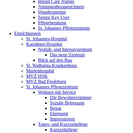
Breast Care Nurses
Atmungstherapeut:innen
Wundexpertise
Senior Key User
Pflegeberatung
St. Johannes Pflegezentrum
Einrichtungen
St. Johannes-Hospital
Karolinen-Hospital
Notfall- und Intensivzentrum
Das neue Zentrum
Blick auf den Bau
St. Walburga-Krankenhaus
Marienhospital
MVZ HSK
MVZ Bad Fredeburg
St. Johannes Pflegezentrum
Wohnen mit Service
Die Bewohnerzimmer
Soziale Betreuung
Beirat
Ehrenamt
Impressionen
Tages- und Kurzzeitpflege
Kurzzeitpflege