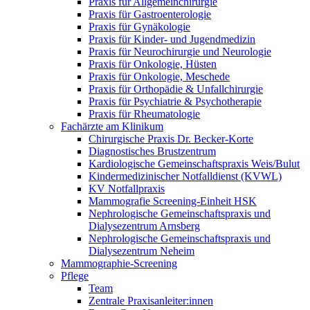
Praxis für Allgemeinchirurgie
Praxis für Gastroenterologie
Praxis für Gynäkologie
Praxis für Kinder- und Jugendmedizin
Praxis für Neurochirurgie und Neurologie
Praxis für Onkologie, Hüsten
Praxis für Onkologie, Meschede
Praxis für Orthopädie & Unfallchirurgie
Praxis für Psychiatrie & Psychotherapie
Praxis für Rheumatologie
Fachärzte am Klinikum
Chirurgische Praxis Dr. Becker-Korte
Diagnostisches Brustzentrum
Kardiologische Gemeinschaftspraxis Weis/Bulut
Kindermedizinischer Notfalldienst (KVWL)
KV Notfallpraxis
Mammografie Screening-Einheit HSK
Nephrologische Gemeinschaftspraxis und
Dialysezentrum Arnsberg
Nephrologische Gemeinschaftspraxis und
Dialysezentrum Neheim
Mammographie-Screening
Pflege
Team
Zentrale Praxisanleiter:innen