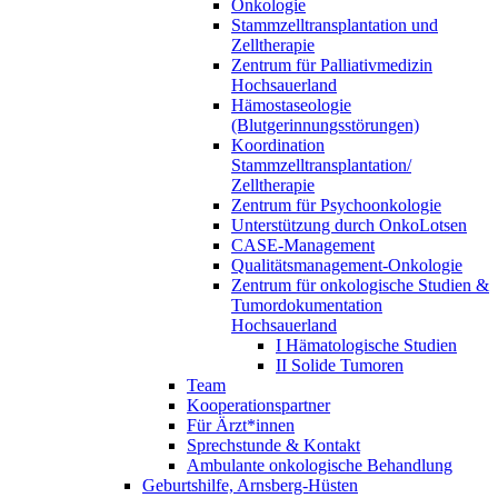
Onkologie
Stammzelltransplantation und
Zelltherapie
Zentrum für Palliativmedizin
Hochsauerland
Hämostaseologie
(Blutgerinnungsstörungen)
Koordination
Stammzelltransplantation/
Zelltherapie
Zentrum für Psychoonkologie
Unterstützung durch OnkoLotsen
CASE-Management
Qualitätsmanagement-Onkologie
Zentrum für onkologische Studien &
Tumordokumentation
Hochsauerland
I Hämatologische Studien
II Solide Tumoren
Team
Kooperationspartner
Für Ärzt*innen
Sprechstunde & Kontakt
Ambulante onkologische Behandlung
Geburtshilfe, Arnsberg-Hüsten