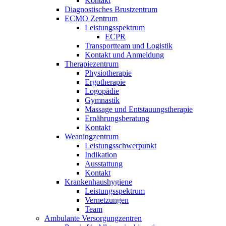
Kontakt
Diagnostisches Brustzentrum
ECMO Zentrum
Leistungsspektrum
ECPR
Transportteam und Logistik
Kontakt und Anmeldung
Therapiezentrum
Physiotherapie
Ergotherapie
Logopädie
Gymnastik
Massage und Entstauungstherapie
Ernährungsberatung
Kontakt
Weaningzentrum
Leistungsschwerpunkt
Indikation
Ausstattung
Kontakt
Krankenhaushygiene
Leistungsspektrum
Vernetzungen
Team
Ambulante Versorgungzentren