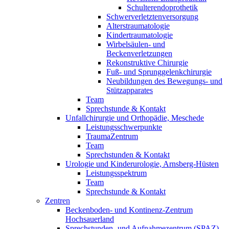
Schulterendoprothetik
Schwerverletztenversorgung
Alterstraumatologie
Kindertraumatologie
Wirbelsäulen- und
Beckenverletzungen
Rekonstruktive Chirurgie
Fuß- und Sprunggelenkchirurgie
Neubildungen des Bewegungs- und
Stützapparates
Team
Sprechstunde & Kontakt
Unfallchirurgie und Orthopädie, Meschede
Leistungsschwerpunkte
TraumaZentrum
Team
Sprechstunden & Kontakt
Urologie und Kinderurologie, Arnsberg-Hüsten
Leistungsspektrum
Team
Sprechstunde & Kontakt
Zentren
Beckenboden- und Kontinenz-Zentrum
Hochsauerland
Sprechstunden- und Aufnahmezentrum (SPAZ)