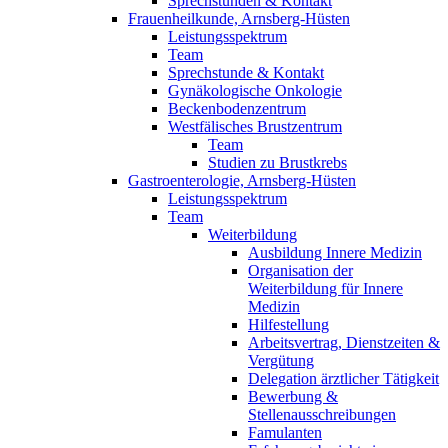
Sprechstunden & Kontakt
Frauenheilkunde, Arnsberg-Hüsten
Leistungsspektrum
Team
Sprechstunde & Kontakt
Gynäkologische Onkologie
Beckenbodenzentrum
Westfälisches Brustzentrum
Team
Studien zu Brustkrebs
Gastroenterologie, Arnsberg-Hüsten
Leistungsspektrum
Team
Weiterbildung
Ausbildung Innere Medizin
Organisation der
Weiterbildung für Innere
Medizin
Hilfestellung
Arbeitsvertrag, Dienstzeiten &
Vergütung
Delegation ärztlicher Tätigkeit
Bewerbung &
Stellenausschreibungen
Famulanten