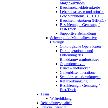
Magenkarzinom
Bauchspeicheldrüsenkrebs
Lebermetastasen und primäre
Leberkarzinome (z. B. HCC)
Bauchfellmetastasen (HIPEC)
Beschleunigte Genesung /
Fast-Track
Supportive Behandlung
Schwerpunkt Minimalinvasive
Chirurgie
Onkologische Operationen
Darmoperationen und
Entfernung des
Blinddarmwurmfortsatzes
Operationen von
Bauchwandbrücken
Gallenblasenoperationen
Schilddrüsenerkrankungen
Refluxerkrankung
Beschleunigte Genesung /
Fast-Track
Team
Weiterbildung
Behandlungsqualität
Stationsübersicht