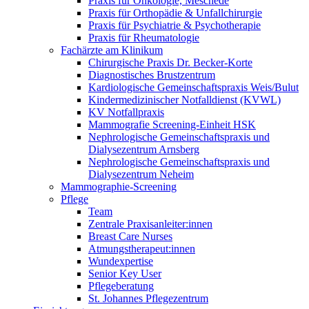
Praxis für Onkologie, Meschede
Praxis für Orthopädie & Unfallchirurgie
Praxis für Psychiatrie & Psychotherapie
Praxis für Rheumatologie
Fachärzte am Klinikum
Chirurgische Praxis Dr. Becker-Korte
Diagnostisches Brustzentrum
Kardiologische Gemeinschaftspraxis Weis/Bulut
Kindermedizinischer Notfalldienst (KVWL)
KV Notfallpraxis
Mammografie Screening-Einheit HSK
Nephrologische Gemeinschaftspraxis und
Dialysezentrum Arnsberg
Nephrologische Gemeinschaftspraxis und
Dialysezentrum Neheim
Mammographie-Screening
Pflege
Team
Zentrale Praxisanleiter:innen
Breast Care Nurses
Atmungstherapeut:innen
Wundexpertise
Senior Key User
Pflegeberatung
St. Johannes Pflegezentrum