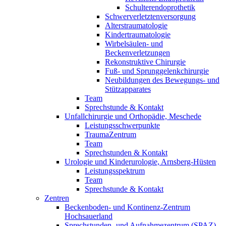
Schulterendoprothetik
Schwerverletztenversorgung
Alterstraumatologie
Kindertraumatologie
Wirbelsäulen- und
Beckenverletzungen
Rekonstruktive Chirurgie
Fuß- und Sprunggelenkchirurgie
Neubildungen des Bewegungs- und
Stützapparates
Team
Sprechstunde & Kontakt
Unfallchirurgie und Orthopädie, Meschede
Leistungsschwerpunkte
TraumaZentrum
Team
Sprechstunden & Kontakt
Urologie und Kinderurologie, Arnsberg-Hüsten
Leistungsspektrum
Team
Sprechstunde & Kontakt
Zentren
Beckenboden- und Kontinenz-Zentrum
Hochsauerland
Sprechstunden- und Aufnahmezentrum (SPAZ)