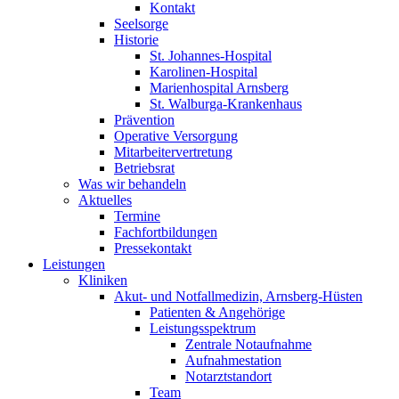
Kontakt
Seelsorge
Historie
St. Johannes-Hospital
Karolinen-Hospital
Marienhospital Arnsberg
St. Walburga-Krankenhaus
Prävention
Operative Versorgung
Mitarbeitervertretung
Betriebsrat
Was wir behandeln
Aktuelles
Termine
Fachfortbildungen
Pressekontakt
Leistungen
Kliniken
Akut- und Notfallmedizin, Arnsberg-Hüsten
Patienten & Angehörige
Leistungsspektrum
Zentrale Notaufnahme
Aufnahmestation
Notarztstandort
Team