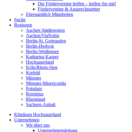
Die Fördervereine helfen – helfen Sie mit!
Fördervereine & Ansprechpartner
Ehrenamtlich Mitarbeiten
Suche
Regionen
Aachen Städteregion
Aachen/ViaNobis
Berlin-St. Gertrauden
Berlin-Hedwig
Berlin-Weißensee
Katharina Kasper
Hochsauerland
Köln/Rhein-Sieg
Krefeld
Münster
Münster-Misericordia
Potsdam
Remigius
Rheinland
Sachsen-Anhalt
Klinikum Hochsauerland
Unternehmen
Wir über uns
Unternehmensleitung