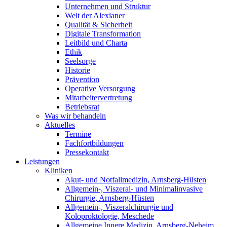
Unternehmen und Struktur
Welt der Alexianer
Qualität & Sicherheit
Digitale Transformation
Leitbild und Charta
Ethik
Seelsorge
Historie
Prävention
Operative Versorgung
Mitarbeitervertretung
Betriebsrat
Was wir behandeln
Aktuelles
Termine
Fachfortbildungen
Pressekontakt
Leistungen
Kliniken
Akut- und Notfallmedizin, Arnsberg-Hüsten
Allgemein-, Viszeral- und Minimalinvasive
Chirurgie, Arnsberg-Hüsten
Allgemein-, Viszeralchirurgie und
Koloproktologie, Meschede
Allgemeine Innere Medizin, Arnsberg-Neheim