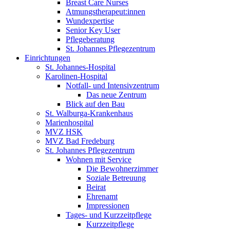
Breast Care Nurses
Atmungstherapeut:innen
Wundexpertise
Senior Key User
Pflegeberatung
St. Johannes Pflegezentrum
Einrichtungen
St. Johannes-Hospital
Karolinen-Hospital
Notfall- und Intensivzentrum
Das neue Zentrum
Blick auf den Bau
St. Walburga-Krankenhaus
Marienhospital
MVZ HSK
MVZ Bad Fredeburg
St. Johannes Pflegezentrum
Wohnen mit Service
Die Bewohnerzimmer
Soziale Betreuung
Beirat
Ehrenamt
Impressionen
Tages- und Kurzzeitpflege
Kurzzeitpflege