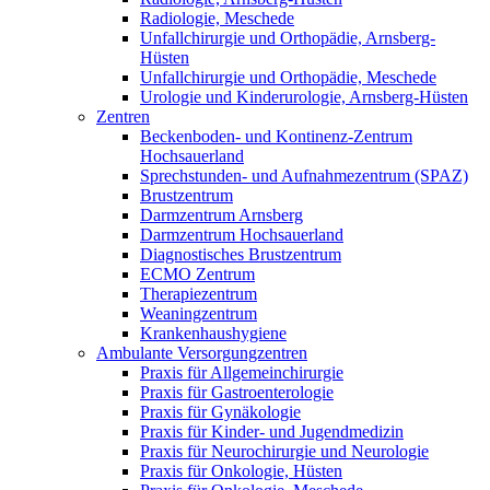
Radiologie, Meschede
Unfallchirurgie und Orthopädie, Arnsberg-
Hüsten
Unfallchirurgie und Orthopädie, Meschede
Urologie und Kinderurologie, Arnsberg-Hüsten
Zentren
Beckenboden- und Kontinenz-Zentrum
Hochsauerland
Sprechstunden- und Aufnahmezentrum (SPAZ)
Brustzentrum
Darmzentrum Arnsberg
Darmzentrum Hochsauerland
Diagnostisches Brustzentrum
ECMO Zentrum
Therapiezentrum
Weaningzentrum
Krankenhaushygiene
Ambulante Versorgungzentren
Praxis für Allgemeinchirurgie
Praxis für Gastroenterologie
Praxis für Gynäkologie
Praxis für Kinder- und Jugendmedizin
Praxis für Neurochirurgie und Neurologie
Praxis für Onkologie, Hüsten