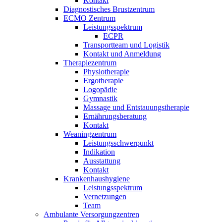
Kontakt
Diagnostisches Brustzentrum
ECMO Zentrum
Leistungsspektrum
ECPR
Transportteam und Logistik
Kontakt und Anmeldung
Therapiezentrum
Physiotherapie
Ergotherapie
Logopädie
Gymnastik
Massage und Entstauungstherapie
Ernährungsberatung
Kontakt
Weaningzentrum
Leistungsschwerpunkt
Indikation
Ausstattung
Kontakt
Krankenhaushygiene
Leistungsspektrum
Vernetzungen
Team
Ambulante Versorgungzentren