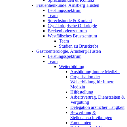
Sprechstunden & Kontakt
Frauenheilkunde, Arnsberg-Hüsten
Leistungsspektrum
Team
Sprechstunde & Kontakt
Gynäkologische Onkologie
Beckenbodenzentrum
Westfälisches Brustzentrum
Team
Studien zu Brustkrebs
Gastroenterologie, Arnsberg-Hüsten
Leistungsspektrum
Team
Weiterbildung
Ausbildung Innere Medizin
Organisation der
Weiterbildung für Innere
Medizin
Hilfestellung
Arbeitsvertrag, Dienstzeiten &
Vergütung
Delegation ärztlicher Tätigkeit
Bewerbung &
Stellenausschreibungen
Famulanten