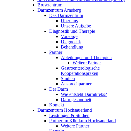
Brustzentrum
Darmzentrum Arnsberg
Das Darmzentrum
Über uns
Unsere Aufgabe
Diagnostik und Therapie
Vorsorge
Diagnostik
Behandlung
Partner
Abteilungen und Therapien
Weitere Partner
Gastroenterologische
Kooperationspraxen
Studien
Ansprechpartner
Der Darm
Wie entsteht Darmkrebs?
Darmgesundheit
Kontakt
Darmzentrum Hochsauerland
Leistungen & Studien
Partner im Klinikum Hochsauerland
Weitere Partner