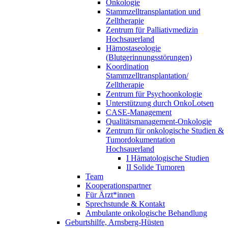
Onkologie
Stammzelltransplantation und
Zelltherapie
Zentrum für Palliativmedizin
Hochsauerland
Hämostaseologie
(Blutgerinnungsstörungen)
Koordination
Stammzelltransplantation/
Zelltherapie
Zentrum für Psychoonkologie
Unterstützung durch OnkoLotsen
CASE-Management
Qualitätsmanagement-Onkologie
Zentrum für onkologische Studien &
Tumordokumentation
Hochsauerland
I Hämatologische Studien
II Solide Tumoren
Team
Kooperationspartner
Für Ärzt*innen
Sprechstunde & Kontakt
Ambulante onkologische Behandlung
Geburtshilfe, Arnsberg-Hüsten