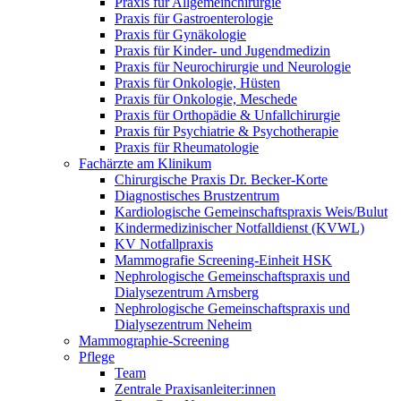
Praxis für Allgemeinchirurgie
Praxis für Gastroenterologie
Praxis für Gynäkologie
Praxis für Kinder- und Jugendmedizin
Praxis für Neurochirurgie und Neurologie
Praxis für Onkologie, Hüsten
Praxis für Onkologie, Meschede
Praxis für Orthopädie & Unfallchirurgie
Praxis für Psychiatrie & Psychotherapie
Praxis für Rheumatologie
Fachärzte am Klinikum
Chirurgische Praxis Dr. Becker-Korte
Diagnostisches Brustzentrum
Kardiologische Gemeinschaftspraxis Weis/Bulut
Kindermedizinischer Notfalldienst (KVWL)
KV Notfallpraxis
Mammografie Screening-Einheit HSK
Nephrologische Gemeinschaftspraxis und
Dialysezentrum Arnsberg
Nephrologische Gemeinschaftspraxis und
Dialysezentrum Neheim
Mammographie-Screening
Pflege
Team
Zentrale Praxisanleiter:innen