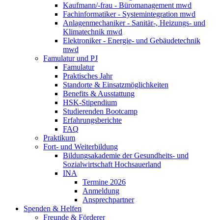
Kaufmann/-frau - Büromanagement mwd
Fachinformatiker - Systemintegration mwd
Anlagenmechaniker - Sanitär-, Heizungs- und
Klimatechnik mwd
Elektroniker - Energie- und Gebäudetechnik
mwd
Famulatur und PJ
Famulatur
Praktisches Jahr
Standorte & Einsatzmöglichkeiten
Benefits & Ausstattung
HSK-Stipendium
Studierenden Bootcamp
Erfahrungsberichte
FAQ
Praktikum
Fort- und Weiterbildung
Bildungsakademie der Gesundheits- und
Sozialwirtschaft Hochsauerland
INA
Termine 2026
Anmeldung
Ansprechpartner
Spenden & Helfen
Freunde & Förderer