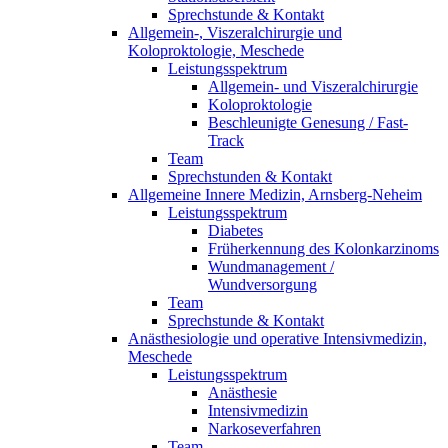
Sprechstunde & Kontakt
Allgemein-, Viszeralchirurgie und
Koloproktologie, Meschede
Leistungsspektrum
Allgemein- und Viszeralchirurgie
Koloproktologie
Beschleunigte Genesung / Fast-
Track
Team
Sprechstunden & Kontakt
Allgemeine Innere Medizin, Arnsberg-Neheim
Leistungsspektrum
Diabetes
Früherkennung des Kolonkarzinoms
Wundmanagement /
Wundversorgung
Team
Sprechstunde & Kontakt
Anästhesiologie und operative Intensivmedizin,
Meschede
Leistungsspektrum
Anästhesie
Intensivmedizin
Narkoseverfahren
Team