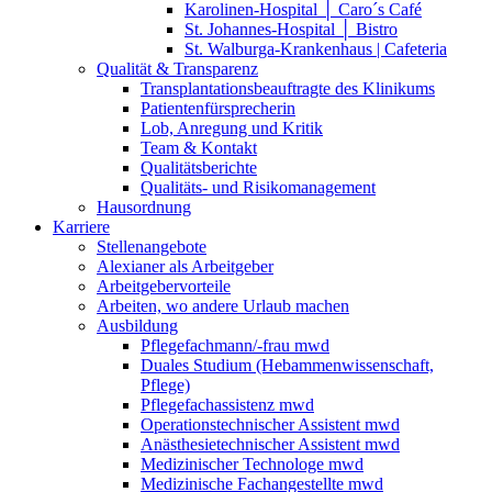
Karolinen-Hospital │ Caro´s Café
St. Johannes-Hospital │ Bistro
St. Walburga-Krankenhaus | Cafeteria
Qualität & Transparenz
Transplantationsbeauftragte des Klinikums
Patientenfürsprecherin
Lob, Anregung und Kritik
Team & Kontakt
Qualitätsberichte
Qualitäts- und Risikomanagement
Hausordnung
Karriere
Stellenangebote
Alexianer als Arbeitgeber
Arbeitgebervorteile
Arbeiten, wo andere Urlaub machen
Ausbildung
Pflegefachmann/-frau mwd
Duales Studium (Hebammenwissenschaft,
Pflege)
Pflegefachassistenz mwd
Operationstechnischer Assistent mwd
Anästhesietechnischer Assistent mwd
Medizinischer Technologe mwd
Medizinische Fachangestellte mwd