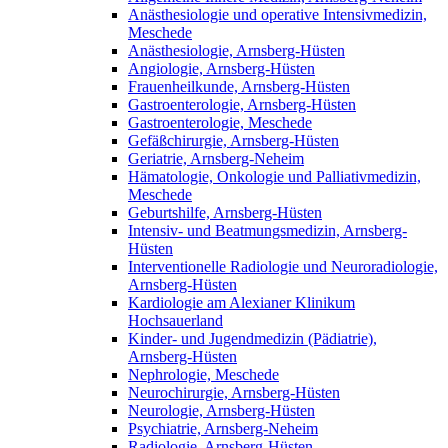
Anästhesiologie und operative Intensivmedizin,
Meschede
Anästhesiologie, Arnsberg-Hüsten
Angiologie, Arnsberg-Hüsten
Frauenheilkunde, Arnsberg-Hüsten
Gastroenterologie, Arnsberg-Hüsten
Gastroenterologie, Meschede
Gefäßchirurgie, Arnsberg-Hüsten
Geriatrie, Arnsberg-Neheim
Hämatologie, Onkologie und Palliativmedizin,
Meschede
Geburtshilfe, Arnsberg-Hüsten
Intensiv- und Beatmungsmedizin, Arnsberg-
Hüsten
Interventionelle Radiologie und Neuroradiologie,
Arnsberg-Hüsten
Kardiologie am Alexianer Klinikum
Hochsauerland
Kinder- und Jugendmedizin (Pädiatrie),
Arnsberg-Hüsten
Nephrologie, Meschede
Neurochirurgie, Arnsberg-Hüsten
Neurologie, Arnsberg-Hüsten
Psychiatrie, Arnsberg-Neheim
Radiologie, Arnsberg-Hüsten