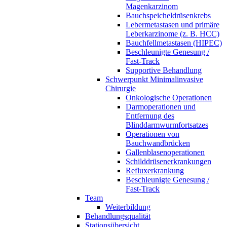
Magenkarzinom
Bauchspeicheldrüsenkrebs
Lebermetastasen und primäre
Leberkarzinome (z. B. HCC)
Bauchfellmetastasen (HIPEC)
Beschleunigte Genesung /
Fast-Track
Supportive Behandlung
Schwerpunkt Minimalinvasive
Chirurgie
Onkologische Operationen
Darmoperationen und
Entfernung des
Blinddarmwurmfortsatzes
Operationen von
Bauchwandbrücken
Gallenblasenoperationen
Schilddrüsenerkrankungen
Refluxerkrankung
Beschleunigte Genesung /
Fast-Track
Team
Weiterbildung
Behandlungsqualität
Stationsübersicht