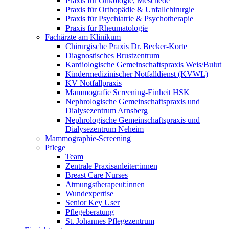
Praxis für Onkologie, Meschede
Praxis für Orthopädie & Unfallchirurgie
Praxis für Psychiatrie & Psychotherapie
Praxis für Rheumatologie
Fachärzte am Klinikum
Chirurgische Praxis Dr. Becker-Korte
Diagnostisches Brustzentrum
Kardiologische Gemeinschaftspraxis Weis/Bulut
Kindermedizinischer Notfalldienst (KVWL)
KV Notfallpraxis
Mammografie Screening-Einheit HSK
Nephrologische Gemeinschaftspraxis und
Dialysezentrum Arnsberg
Nephrologische Gemeinschaftspraxis und
Dialysezentrum Neheim
Mammographie-Screening
Pflege
Team
Zentrale Praxisanleiter:innen
Breast Care Nurses
Atmungstherapeut:innen
Wundexpertise
Senior Key User
Pflegeberatung
St. Johannes Pflegezentrum