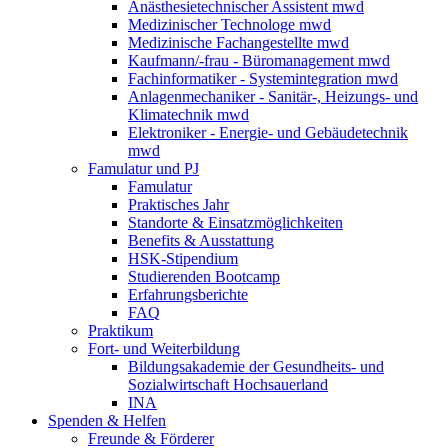
Anästhesietechnischer Assistent mwd
Medizinischer Technologe mwd
Medizinische Fachangestellte mwd
Kaufmann/-frau - Büromanagement mwd
Fachinformatiker - Systemintegration mwd
Anlagenmechaniker - Sanitär-, Heizungs- und
Klimatechnik mwd
Elektroniker - Energie- und Gebäudetechnik
mwd
Famulatur und PJ
Famulatur
Praktisches Jahr
Standorte & Einsatzmöglichkeiten
Benefits & Ausstattung
HSK-Stipendium
Studierenden Bootcamp
Erfahrungsberichte
FAQ
Praktikum
Fort- und Weiterbildung
Bildungsakademie der Gesundheits- und
Sozialwirtschaft Hochsauerland
INA
Spenden & Helfen
Freunde & Förderer