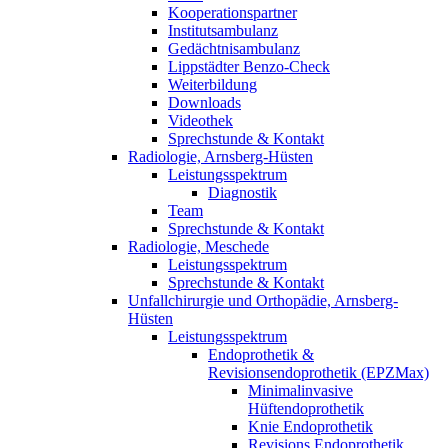
Kooperationspartner
Institutsambulanz
Gedächtnisambulanz
Lippstädter Benzo-Check
Weiterbildung
Downloads
Videothek
Sprechstunde & Kontakt
Radiologie, Arnsberg-Hüsten
Leistungsspektrum
Diagnostik
Team
Sprechstunde & Kontakt
Radiologie, Meschede
Leistungsspektrum
Sprechstunde & Kontakt
Unfallchirurgie und Orthopädie, Arnsberg-
Hüsten
Leistungsspektrum
Endoprothetik &
Revisionsendoprothetik (EPZMax)
Minimalinvasive
Hüftendoprothetik
Knie Endoprothetik
Revisions Endoprothetik