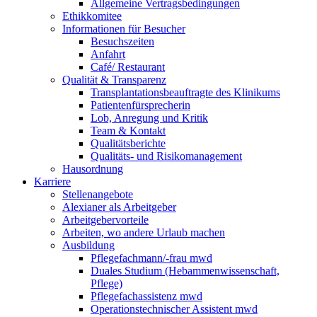
Allgemeine Vertragsbedingungen
Ethikkomitee
Informationen für Besucher
Besuchszeiten
Anfahrt
Café/ Restaurant
Qualität & Transparenz
Transplantationsbeauftragte des Klinikums
Patientenfürsprecherin
Lob, Anregung und Kritik
Team & Kontakt
Qualitätsberichte
Qualitäts- und Risikomanagement
Hausordnung
Karriere
Stellenangebote
Alexianer als Arbeitgeber
Arbeitgebervorteile
Arbeiten, wo andere Urlaub machen
Ausbildung
Pflegefachmann/-frau mwd
Duales Studium (Hebammenwissenschaft,
Pflege)
Pflegefachassistenz mwd
Operationstechnischer Assistent mwd