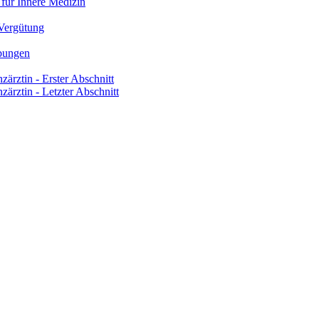
 für Innere Medizin
 Vergütung
bungen
zärztin - Erster Abschnitt
zärztin - Letzter Abschnitt