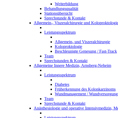
Weiterbildung
Behandlungsqualität
Stationsübersicht
Sprechstunde & Kontakt
Allgemein-, Viszeralchirurgie und Koloproktolog
Leistungsspektrum
Allgemein- und Viszeralchirurgie
Koloproktologie
Beschleunigte Genesung / Fast-Track
Team
Sprechstunden & Kontakt
Allgemeine Innere Medizin, Arnsberg-Neheim
Leistungsspektrum
Diabetes
Früherkennung des Kolonkarzinoms
Wundmanagement / Wundversorgung
Team
Sprechstunde & Kontakt
Anästhesiologie und operative Intensivmedizin, 
Leistungsspektrum