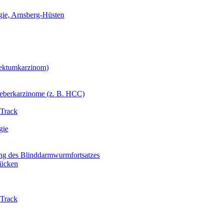
gie, Arnsberg-Hüsten
ektumkarzinom)
Leberkarzinome (z. B. HCC)
-Track
gie
ng des Blinddarmwurmfortsatzes
ücken
-Track