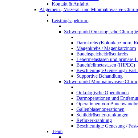
Kontakt & Anfahrt
Allgemein-, Viszeral- und Minimalinvasive Chirur
Leistungsspektrum
Schwerpunkt Onkologische Chirurgie
Darmkrebs (Kolonkarzinom, R
Magenkrebs / Magenkarzinom
Bauchspeicheldrüsenkrebs
Lebermetastasen und primäre 
Bauchfellmetastasen (HIPEC)
Beschleunigte Genesung / Fast
Supportive Behandlung
Schwerpunkt Minimalinvasive Chirur
Onkologische Operationen
Darmoperationen und Entfernu
Operationen von Bauchwandbr
Gallenblasenoperationen
Schilddrüsenerkrankungen
Refluxerkrankung
Beschleunigte Genesung / Fast
Team