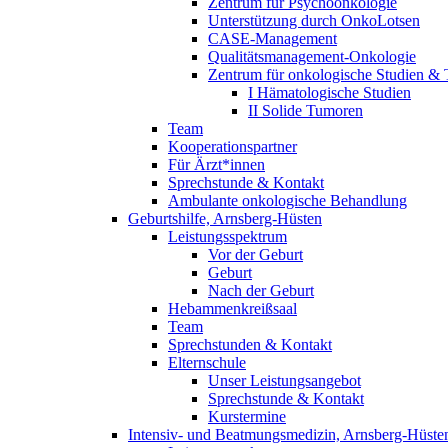
Zentrum für Psychoonkologie
Unterstützung durch OnkoLotsen
CASE-Management
Qualitätsmanagement-Onkologie
Zentrum für onkologische Studien &
I Hämatologische Studien
II Solide Tumoren
Team
Kooperationspartner
Für Ärzt*innen
Sprechstunde & Kontakt
Ambulante onkologische Behandlung
Geburtshilfe, Arnsberg-Hüsten
Leistungsspektrum
Vor der Geburt
Geburt
Nach der Geburt
Hebammenkreißsaal
Team
Sprechstunden & Kontakt
Elternschule
Unser Leistungsangebot
Sprechstunde & Kontakt
Kurstermine
Intensiv- und Beatmungsmedizin, Arnsberg-Hüste