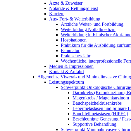
Ärzte & Zuweiser
Notärzte & Rettungsdienst
Karriere
Aus- Fort- & Weiterbildung
Ärztliche Weiter- und Fortbildung
Weiterbildung Notfallmedizin
Weiterbildung in Klinischer Akut- un
Hospitationen
Praktikum für die Ausbildung zur/zum 
Famulatur
Praktisches Jahr
Wöchentliche, interprofessionelle For
Medien & Impressionen
Kontakt & Anfahrt
Allgemein-, Viszeral- und Minimalinvasive Chirur
Leistungsspektrum
Schwerpunkt Onkologische Chirurgie
Darmkrebs (Kolonkarzinom, R
Magenkrebs / Magenkarzinom
Bauchspeicheldrüsenkrebs
Lebermetastasen und primäre 
Bauchfellmetastasen (HIPEC)
Beschleunigte Genesung / Fast
Supportive Behandlung
Schwerpunkt Minimalinvasive Chirur