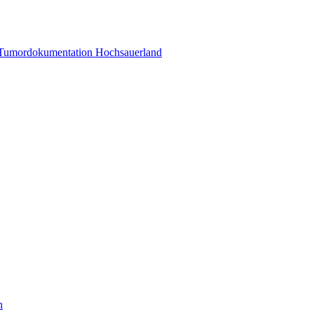
 Tumordokumentation Hochsauerland
n