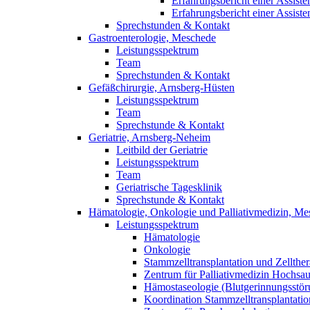
Erfahrungsbericht einer Assisten
Erfahrungsbericht einer Assisten
Sprechstunden & Kontakt
Gastroenterologie, Meschede
Leistungsspektrum
Team
Sprechstunden & Kontakt
Gefäßchirurgie, Arnsberg-Hüsten
Leistungsspektrum
Team
Sprechstunde & Kontakt
Geriatrie, Arnsberg-Neheim
Leitbild der Geriatrie
Leistungsspektrum
Team
Geriatrische Tagesklinik
Sprechstunde & Kontakt
Hämatologie, Onkologie und Palliativmedizin, M
Leistungsspektrum
Hämatologie
Onkologie
Stammzelltransplantation und Zellther
Zentrum für Palliativmedizin Hochsau
Hämostaseologie (Blutgerinnungsstör
Koordination Stammzelltransplantation