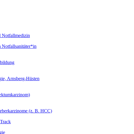
d Notfallmedizin
Notfallsanitäter*in
tbildung
gie, Arnsberg-Hüsten
ektumkarzinom)
Leberkarzinome (z. B. HCC)
-Track
gie