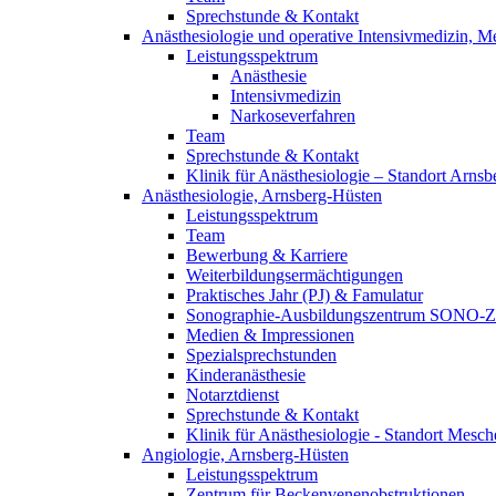
Sprechstunde & Kontakt
Anästhesiologie und operative Intensivmedizin, 
Leistungsspektrum
Anästhesie
Intensivmedizin
Narkoseverfahren
Team
Sprechstunde & Kontakt
Klinik für Anästhesiologie – Standort Arnsb
Anästhesiologie, Arnsberg-Hüsten
Leistungsspektrum
Team
Bewerbung & Karriere
Weiterbildungsermächtigungen
Praktisches Jahr (PJ) & Famulatur
Sonographie-Ausbildungszentrum SONO-
Medien & Impressionen
Spezialsprechstunden
Kinderanästhesie
Notarztdienst
Sprechstunde & Kontakt
Klinik für Anästhesiologie - Standort Mesc
Angiologie, Arnsberg-Hüsten
Leistungsspektrum
Zentrum für Beckenvenenobstruktionen