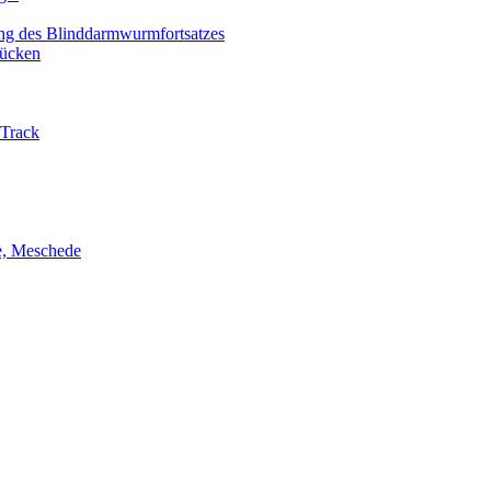
ng des Blinddarmwurmfortsatzes
ücken
-Track
ie, Meschede