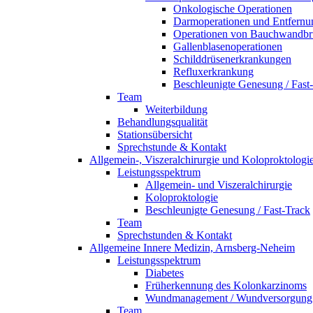
Onkologische Operationen
Darmoperationen und Entfernu
Operationen von Bauchwandbr
Gallenblasenoperationen
Schilddrüsenerkrankungen
Refluxerkrankung
Beschleunigte Genesung / Fast
Team
Weiterbildung
Behandlungsqualität
Stationsübersicht
Sprechstunde & Kontakt
Allgemein-, Viszeralchirurgie und Koloproktolog
Leistungsspektrum
Allgemein- und Viszeralchirurgie
Koloproktologie
Beschleunigte Genesung / Fast-Track
Team
Sprechstunden & Kontakt
Allgemeine Innere Medizin, Arnsberg-Neheim
Leistungsspektrum
Diabetes
Früherkennung des Kolonkarzinoms
Wundmanagement / Wundversorgung
Team