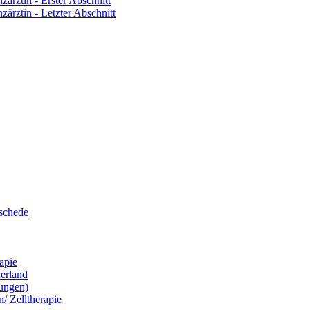
zärztin - Erster Abschnitt
zärztin - Letzter Abschnitt
eschede
apie
erland
ungen)
/ Zelltherapie