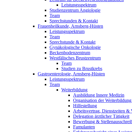
Leistungsspektrum
Studienzentrum Angiologie
Team
Sprechstunden & Kontakt
Frauenheilkunde, Arnsberg-Hüsten
Leistungsspektrum
Team
Sprechstunde & Kontakt
Gynäkologische Onkologie
Beckenbodenzentrum
Westfälisches Brustzentrum
Team
Studien zu Brustkrebs
Gastroenterologie, Arnsberg-Hüsten
Leistungsspektrum
Team
Weiterbildung
Ausbildung Innere Medizin
Organisation der Weiterbildung
Hilfestellung
Arbeitsvertrag, Dienstzeiten &
Delegation ärztlicher Tätigkeit
Bewerbung & Stellenausschrei
Famulanten