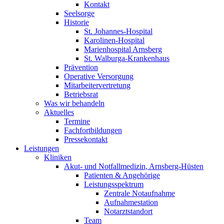
Kontakt
Seelsorge
Historie
St. Johannes-Hospital
Karolinen-Hospital
Marienhospital Arnsberg
St. Walburga-Krankenhaus
Prävention
Operative Versorgung
Mitarbeitervertretung
Betriebsrat
Was wir behandeln
Aktuelles
Termine
Fachfortbildungen
Pressekontakt
Leistungen
Kliniken
Akut- und Notfallmedizin, Arnsberg-Hüsten
Patienten & Angehörige
Leistungsspektrum
Zentrale Notaufnahme
Aufnahmestation
Notarztstandort
Team