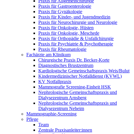
Praxis für Allgemeinchirurgie
Praxis für Gastroenterologie
Praxis für Gynäkologie
Praxis für Kinder- und Jugendmedizin
Praxis für Neurochirurgie und Neurologie
Praxis für Onkologie, Hüsten
Praxis für Onkologie, Meschede
Praxis für Orthopädie & Unfallchirurgie
Praxis für Psychiatrie & Psychotherapie
Praxis für Rheumatologie
Fachärzte am Klinikum
Chirurgische Praxis Dr. Becker-Korte
Diagnostisches Brustzentrum
Kardiologische Gemeinschaftspraxis Weis/Bulut
Kindermedizinischer Notfalldienst (KVWL)
KV Notfallpraxis
Mammografie Screening-Einheit HSK
Nephrologische Gemeinschaftspraxis und
Dialysezentrum Arnsberg
Nephrologische Gemeinschaftspraxis und
Dialysezentrum Neheim
Mammographie-Screening
Pflege
Team
Zentrale Praxisanleiter:innen