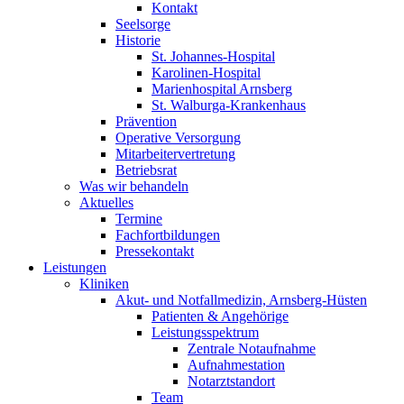
Kontakt
Seelsorge
Historie
St. Johannes-Hospital
Karolinen-Hospital
Marienhospital Arnsberg
St. Walburga-Krankenhaus
Prävention
Operative Versorgung
Mitarbeitervertretung
Betriebsrat
Was wir behandeln
Aktuelles
Termine
Fachfortbildungen
Pressekontakt
Leistungen
Kliniken
Akut- und Notfallmedizin, Arnsberg-Hüsten
Patienten & Angehörige
Leistungsspektrum
Zentrale Notaufnahme
Aufnahmestation
Notarztstandort
Team