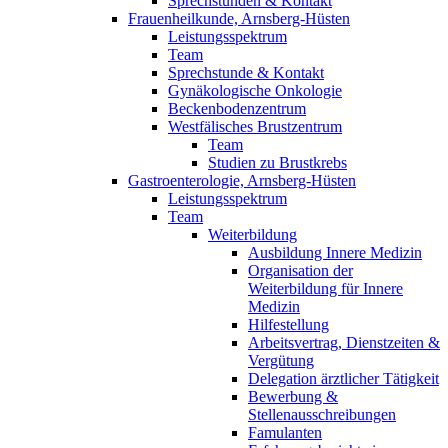
Sprechstunden & Kontakt
Frauenheilkunde, Arnsberg-Hüsten
Leistungsspektrum
Team
Sprechstunde & Kontakt
Gynäkologische Onkologie
Beckenbodenzentrum
Westfälisches Brustzentrum
Team
Studien zu Brustkrebs
Gastroenterologie, Arnsberg-Hüsten
Leistungsspektrum
Team
Weiterbildung
Ausbildung Innere Medizin
Organisation der
Weiterbildung für Innere
Medizin
Hilfestellung
Arbeitsvertrag, Dienstzeiten &
Vergütung
Delegation ärztlicher Tätigkeit
Bewerbung &
Stellenausschreibungen
Famulanten