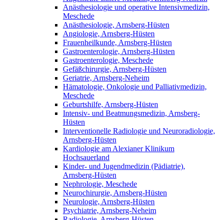
Anästhesiologie und operative Intensivmedizin,
Meschede
Anästhesiologie, Arnsberg-Hüsten
Angiologie, Arnsberg-Hüsten
Frauenheilkunde, Arnsberg-Hüsten
Gastroenterologie, Arnsberg-Hüsten
Gastroenterologie, Meschede
Gefäßchirurgie, Arnsberg-Hüsten
Geriatrie, Arnsberg-Neheim
Hämatologie, Onkologie und Palliativmedizin,
Meschede
Geburtshilfe, Arnsberg-Hüsten
Intensiv- und Beatmungsmedizin, Arnsberg-
Hüsten
Interventionelle Radiologie und Neuroradiologie,
Arnsberg-Hüsten
Kardiologie am Alexianer Klinikum
Hochsauerland
Kinder- und Jugendmedizin (Pädiatrie),
Arnsberg-Hüsten
Nephrologie, Meschede
Neurochirurgie, Arnsberg-Hüsten
Neurologie, Arnsberg-Hüsten
Psychiatrie, Arnsberg-Neheim
Radiologie, Arnsberg-Hüsten