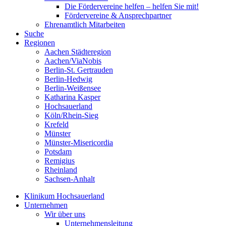
Die Fördervereine helfen – helfen Sie mit!
Fördervereine & Ansprechpartner
Ehrenamtlich Mitarbeiten
Suche
Regionen
Aachen Städteregion
Aachen/ViaNobis
Berlin-St. Gertrauden
Berlin-Hedwig
Berlin-Weißensee
Katharina Kasper
Hochsauerland
Köln/Rhein-Sieg
Krefeld
Münster
Münster-Misericordia
Potsdam
Remigius
Rheinland
Sachsen-Anhalt
Klinikum Hochsauerland
Unternehmen
Wir über uns
Unternehmensleitung