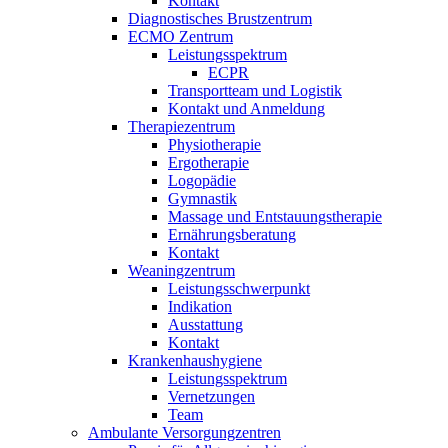
Kontakt
Diagnostisches Brustzentrum
ECMO Zentrum
Leistungsspektrum
ECPR
Transportteam und Logistik
Kontakt und Anmeldung
Therapiezentrum
Physiotherapie
Ergotherapie
Logopädie
Gymnastik
Massage und Entstauungstherapie
Ernährungsberatung
Kontakt
Weaningzentrum
Leistungsschwerpunkt
Indikation
Ausstattung
Kontakt
Krankenhaushygiene
Leistungsspektrum
Vernetzungen
Team
Ambulante Versorgungzentren