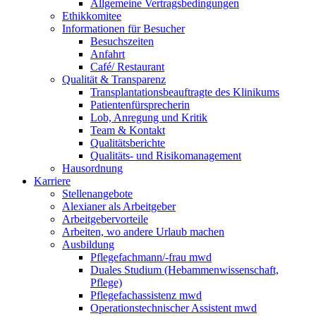
Allgemeine Vertragsbedingungen
Ethikkomitee
Informationen für Besucher
Besuchszeiten
Anfahrt
Café/ Restaurant
Qualität & Transparenz
Transplantationsbeauftragte des Klinikums
Patientenfürsprecherin
Lob, Anregung und Kritik
Team & Kontakt
Qualitätsberichte
Qualitäts- und Risikomanagement
Hausordnung
Karriere
Stellenangebote
Alexianer als Arbeitgeber
Arbeitgebervorteile
Arbeiten, wo andere Urlaub machen
Ausbildung
Pflegefachmann/-frau mwd
Duales Studium (Hebammenwissenschaft,
Pflege)
Pflegefachassistenz mwd
Operationstechnischer Assistent mwd