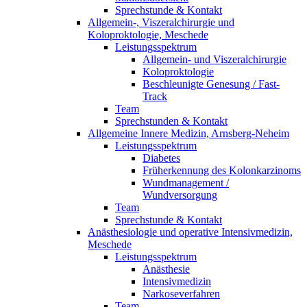
Sprechstunde & Kontakt
Allgemein-, Viszeralchirurgie und
Koloproktologie, Meschede
Leistungsspektrum
Allgemein- und Viszeralchirurgie
Koloproktologie
Beschleunigte Genesung / Fast-
Track
Team
Sprechstunden & Kontakt
Allgemeine Innere Medizin, Arnsberg-Neheim
Leistungsspektrum
Diabetes
Früherkennung des Kolonkarzinoms
Wundmanagement /
Wundversorgung
Team
Sprechstunde & Kontakt
Anästhesiologie und operative Intensivmedizin,
Meschede
Leistungsspektrum
Anästhesie
Intensivmedizin
Narkoseverfahren
Team