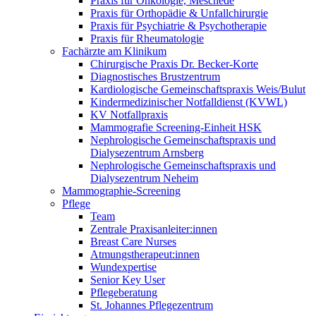
Praxis für Onkologie, Meschede
Praxis für Orthopädie & Unfallchirurgie
Praxis für Psychiatrie & Psychotherapie
Praxis für Rheumatologie
Fachärzte am Klinikum
Chirurgische Praxis Dr. Becker-Korte
Diagnostisches Brustzentrum
Kardiologische Gemeinschaftspraxis Weis/Bulut
Kindermedizinischer Notfalldienst (KVWL)
KV Notfallpraxis
Mammografie Screening-Einheit HSK
Nephrologische Gemeinschaftspraxis und
Dialysezentrum Arnsberg
Nephrologische Gemeinschaftspraxis und
Dialysezentrum Neheim
Mammographie-Screening
Pflege
Team
Zentrale Praxisanleiter:innen
Breast Care Nurses
Atmungstherapeut:innen
Wundexpertise
Senior Key User
Pflegeberatung
St. Johannes Pflegezentrum