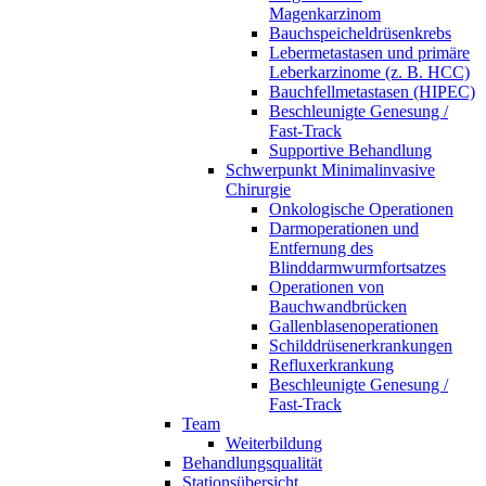
Magenkarzinom
Bauchspeicheldrüsenkrebs
Lebermetastasen und primäre
Leberkarzinome (z. B. HCC)
Bauchfellmetastasen (HIPEC)
Beschleunigte Genesung /
Fast-Track
Supportive Behandlung
Schwerpunkt Minimalinvasive
Chirurgie
Onkologische Operationen
Darmoperationen und
Entfernung des
Blinddarmwurmfortsatzes
Operationen von
Bauchwandbrücken
Gallenblasenoperationen
Schilddrüsenerkrankungen
Refluxerkrankung
Beschleunigte Genesung /
Fast-Track
Team
Weiterbildung
Behandlungsqualität
Stationsübersicht