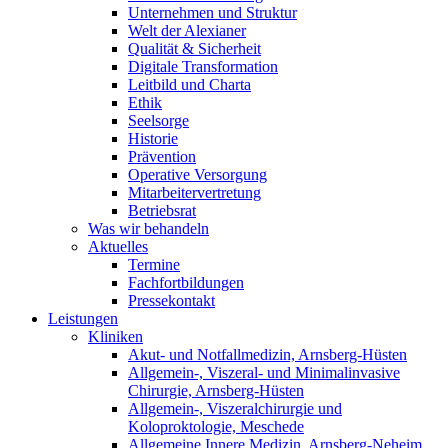
Unternehmen und Struktur
Welt der Alexianer
Qualität & Sicherheit
Digitale Transformation
Leitbild und Charta
Ethik
Seelsorge
Historie
Prävention
Operative Versorgung
Mitarbeitervertretung
Betriebsrat
Was wir behandeln
Aktuelles
Termine
Fachfortbildungen
Pressekontakt
Leistungen
Kliniken
Akut- und Notfallmedizin, Arnsberg-Hüsten
Allgemein-, Viszeral- und Minimalinvasive
Chirurgie, Arnsberg-Hüsten
Allgemein-, Viszeralchirurgie und
Koloproktologie, Meschede
Allgemeine Innere Medizin, Arnsberg-Neheim