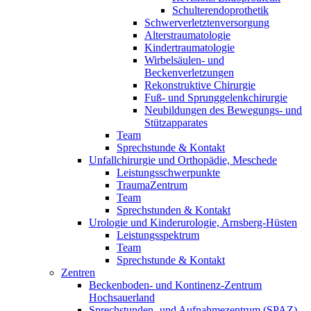
Schulterendoprothetik
Schwerverletztenversorgung
Alterstraumatologie
Kindertraumatologie
Wirbelsäulen- und
Beckenverletzungen
Rekonstruktive Chirurgie
Fuß- und Sprunggelenkchirurgie
Neubildungen des Bewegungs- und
Stützapparates
Team
Sprechstunde & Kontakt
Unfallchirurgie und Orthopädie, Meschede
Leistungsschwerpunkte
TraumaZentrum
Team
Sprechstunden & Kontakt
Urologie und Kinderurologie, Arnsberg-Hüsten
Leistungsspektrum
Team
Sprechstunde & Kontakt
Zentren
Beckenboden- und Kontinenz-Zentrum
Hochsauerland
Sprechstunden- und Aufnahmezentrum (SPAZ)