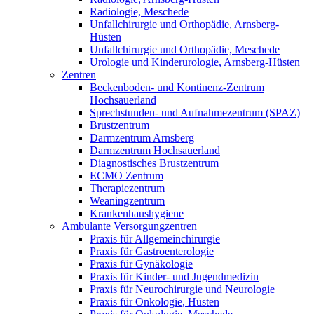
Radiologie, Meschede
Unfallchirurgie und Orthopädie, Arnsberg-
Hüsten
Unfallchirurgie und Orthopädie, Meschede
Urologie und Kinderurologie, Arnsberg-Hüsten
Zentren
Beckenboden- und Kontinenz-Zentrum
Hochsauerland
Sprechstunden- und Aufnahmezentrum (SPAZ)
Brustzentrum
Darmzentrum Arnsberg
Darmzentrum Hochsauerland
Diagnostisches Brustzentrum
ECMO Zentrum
Therapiezentrum
Weaningzentrum
Krankenhaushygiene
Ambulante Versorgungzentren
Praxis für Allgemeinchirurgie
Praxis für Gastroenterologie
Praxis für Gynäkologie
Praxis für Kinder- und Jugendmedizin
Praxis für Neurochirurgie und Neurologie
Praxis für Onkologie, Hüsten