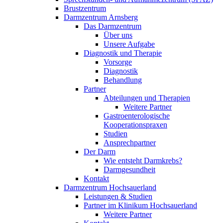
Brustzentrum
Darmzentrum Arnsberg
Das Darmzentrum
Über uns
Unsere Aufgabe
Diagnostik und Therapie
Vorsorge
Diagnostik
Behandlung
Partner
Abteilungen und Therapien
Weitere Partner
Gastroenterologische
Kooperationspraxen
Studien
Ansprechpartner
Der Darm
Wie entsteht Darmkrebs?
Darmgesundheit
Kontakt
Darmzentrum Hochsauerland
Leistungen & Studien
Partner im Klinikum Hochsauerland
Weitere Partner