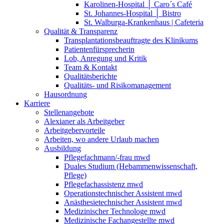
Karolinen-Hospital │ Caro´s Café
St. Johannes-Hospital │ Bistro
St. Walburga-Krankenhaus | Cafeteria
Qualität & Transparenz
Transplantationsbeauftragte des Klinikums
Patientenfürsprecherin
Lob, Anregung und Kritik
Team & Kontakt
Qualitätsberichte
Qualitäts- und Risikomanagement
Hausordnung
Karriere
Stellenangebote
Alexianer als Arbeitgeber
Arbeitgebervorteile
Arbeiten, wo andere Urlaub machen
Ausbildung
Pflegefachmann/-frau mwd
Duales Studium (Hebammenwissenschaft,
Pflege)
Pflegefachassistenz mwd
Operationstechnischer Assistent mwd
Anästhesietechnischer Assistent mwd
Medizinischer Technologe mwd
Medizinische Fachangestellte mwd