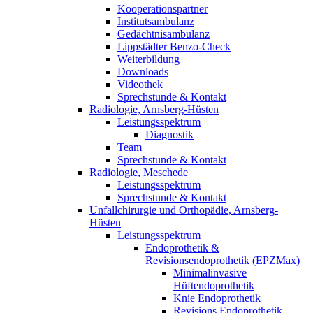
Kooperationspartner
Institutsambulanz
Gedächtnisambulanz
Lippstädter Benzo-Check
Weiterbildung
Downloads
Videothek
Sprechstunde & Kontakt
Radiologie, Arnsberg-Hüsten
Leistungsspektrum
Diagnostik
Team
Sprechstunde & Kontakt
Radiologie, Meschede
Leistungsspektrum
Sprechstunde & Kontakt
Unfallchirurgie und Orthopädie, Arnsberg-
Hüsten
Leistungsspektrum
Endoprothetik &
Revisionsendoprothetik (EPZMax)
Minimalinvasive
Hüftendoprothetik
Knie Endoprothetik
Revisions Endoprothetik