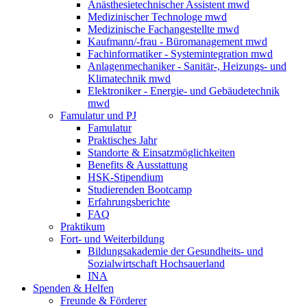
Anästhesietechnischer Assistent mwd
Medizinischer Technologe mwd
Medizinische Fachangestellte mwd
Kaufmann/-frau - Büromanagement mwd
Fachinformatiker - Systemintegration mwd
Anlagenmechaniker - Sanitär-, Heizungs- und
Klimatechnik mwd
Elektroniker - Energie- und Gebäudetechnik
mwd
Famulatur und PJ
Famulatur
Praktisches Jahr
Standorte & Einsatzmöglichkeiten
Benefits & Ausstattung
HSK-Stipendium
Studierenden Bootcamp
Erfahrungsberichte
FAQ
Praktikum
Fort- und Weiterbildung
Bildungsakademie der Gesundheits- und
Sozialwirtschaft Hochsauerland
INA
Spenden & Helfen
Freunde & Förderer