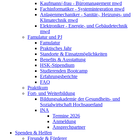
Kaufmann/-frau - Büromanagement mwd
Fachinformatiker - Systemintegration mwd
Anlagenmechaniker - Sanitär-, Heizungs- und
Klimatechnik mwd
Elektroniker - Energie- und Gebäudetechnik
mwd
Famulatur und PJ
Famulatur
Praktisches Jahr
Standorte & Einsatzmöglichkeiten
Benefits & Ausstattung
HSK-Stipendium
Studierenden Bootcamp
Erfahrungsberichte
FAQ
Praktikum
Fort- und Weiterbildung
Bildungsakademie der Gesundheits- und
Sozialwirtschaft Hochsauerland
INA
Termine 2026
Anmeldung
Ansprechpartner
Spenden & Helfen
Freunde & Förderer