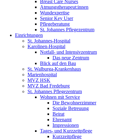
Breast Care Nurses
Atmungstherapeut:innen
Wundexpertise
Senior Key User
Pflegeberatung
St. Johannes Pflegezentrum
Einrichtungen
St. Johannes-Hospital
Karolinen-Hospital
Notfall- und Intensivzentrum
Das neue Zentrum
Blick auf den Bau
St. Walburga-Krankenhaus
Marienhospital
MVZ HSK
MVZ Bad Fredeburg
St. Johannes Pflegezentrum
Wohnen mit Service
Die Bewohnerzimmer
Soziale Betreuung
Beirat
Ehrenamt
Impressionen
Tages- und Kurzzeitpflege
Kurzzeitpflege