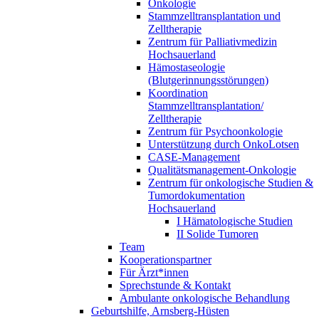
Onkologie
Stammzelltransplantation und
Zelltherapie
Zentrum für Palliativmedizin
Hochsauerland
Hämostaseologie
(Blutgerinnungsstörungen)
Koordination
Stammzelltransplantation/
Zelltherapie
Zentrum für Psychoonkologie
Unterstützung durch OnkoLotsen
CASE-Management
Qualitätsmanagement-Onkologie
Zentrum für onkologische Studien &
Tumordokumentation
Hochsauerland
I Hämatologische Studien
II Solide Tumoren
Team
Kooperationspartner
Für Ärzt*innen
Sprechstunde & Kontakt
Ambulante onkologische Behandlung
Geburtshilfe, Arnsberg-Hüsten