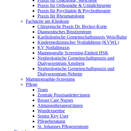
Praxis für Onkologie, Meschede
Praxis für Orthopädie & Unfallchirurgie
Praxis für Psychiatrie & Psychotherapie
Praxis für Rheumatologie
Fachärzte am Klinikum
Chirurgische Praxis Dr. Becker-Korte
Diagnostisches Brustzentrum
Kardiologische Gemeinschaftspraxis Weis/Bulut
Kindermedizinischer Notfalldienst (KVWL)
KV Notfallpraxis
Mammografie Screening-Einheit HSK
Nephrologische Gemeinschaftspraxis und
Dialysezentrum Arnsberg
Nephrologische Gemeinschaftspraxis und
Dialysezentrum Neheim
Mammographie-Screening
Pflege
Team
Zentrale Praxisanleiter:innen
Breast Care Nurses
Atmungstherapeut:innen
Wundexpertise
Senior Key User
Pflegeberatung
St. Johannes Pflegezentrum