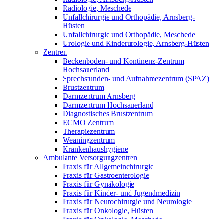
Radiologie, Meschede
Unfallchirurgie und Orthopädie, Arnsberg-
Hüsten
Unfallchirurgie und Orthopädie, Meschede
Urologie und Kinderurologie, Arnsberg-Hüsten
Zentren
Beckenboden- und Kontinenz-Zentrum
Hochsauerland
Sprechstunden- und Aufnahmezentrum (SPAZ)
Brustzentrum
Darmzentrum Arnsberg
Darmzentrum Hochsauerland
Diagnostisches Brustzentrum
ECMO Zentrum
Therapiezentrum
Weaningzentrum
Krankenhaushygiene
Ambulante Versorgungzentren
Praxis für Allgemeinchirurgie
Praxis für Gastroenterologie
Praxis für Gynäkologie
Praxis für Kinder- und Jugendmedizin
Praxis für Neurochirurgie und Neurologie
Praxis für Onkologie, Hüsten