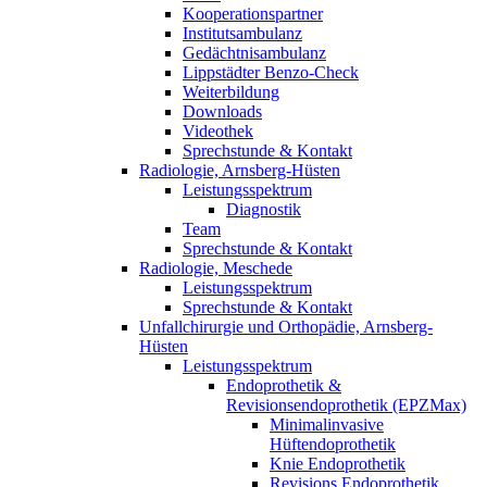
Kooperationspartner
Institutsambulanz
Gedächtnisambulanz
Lippstädter Benzo-Check
Weiterbildung
Downloads
Videothek
Sprechstunde & Kontakt
Radiologie, Arnsberg-Hüsten
Leistungsspektrum
Diagnostik
Team
Sprechstunde & Kontakt
Radiologie, Meschede
Leistungsspektrum
Sprechstunde & Kontakt
Unfallchirurgie und Orthopädie, Arnsberg-
Hüsten
Leistungsspektrum
Endoprothetik &
Revisionsendoprothetik (EPZMax)
Minimalinvasive
Hüftendoprothetik
Knie Endoprothetik
Revisions Endoprothetik