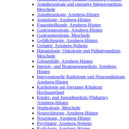
Anästhesiologie und operative Intensivmedizin,
Meschede
Anästhesiologie, Arnsberg-Hüsten
Angiologie, Arnsberg-Hüsten
Frauenheilkunde, Arnsberg-Hüsten
Gastroenterologie, Arnsberg-Hüsten
Gastroenterologie, Meschede
Gefäßchirurgie, Arnsberg-Hüsten
Geriatrie, Arnsberg-Neheim
Hämatologie, Onkologie und Palliativmedizin,
Meschede
Geburtshilfe, Arnsberg-Hüsten
Intensiv- und Beatmungsmedizin, Arnsberg-
Hüsten
Interventionelle Radiologie und Neuroradiologie,
Arnsberg-Hüsten
Kardiologie am Alexianer Klinikum
Hochsauerland
Kinder- und Jugendmedizin (Pädiatrie),
Arnsberg-Hüsten
Nephrologie, Meschede
Neurochirurgie, Arnsberg-Hüsten
Neurologie, Arnsberg-Hüsten
Psychiatrie, Arnsberg-Neheim
Radiologie, Arnsberg-Hüsten