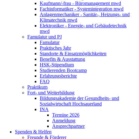
Kaufmann/-frau - Büromanagement mwd
Fachinformatiker - Systemintegration mwd
Anlagenmechaniker - Sanitär-, Heizungs- und
Klimatechnik mwd
Elektroniker - Energie- und Gebäudetechnik
mwd
Famulatur und PJ
Famulatur
Praktisches Jahr
Standorte & Einsatzmöglichkeiten
Benefits & Ausstattung
HSK-Stipendium
Studierenden Bootcamp
Erfahrungsberichte
FAQ
Praktikum
Fort- und Weiterbildung
Bildungsakademie der Gesundheits- und
Sozialwirtschaft Hochsauerland
INA
Termine 2026
Anmeldung
Ansprechpartner
Spenden & Helfen
Freunde & Förderer