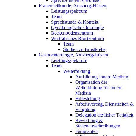
Sprechstunden & Kontakt
Frauenheilkunde, Arnsberg-Hüsten
Leistungsspektrum
Team
Sprechstunde & Kontakt
Gynäkologische Onkologie
Beckenbodenzentrum
Westfälisches Brustzentrum
Team
Studien zu Brustkrebs
Gastroenterologie, Arnsberg-Hüsten
Leistungsspektrum
Team
Weiterbildung
Ausbildung Innere Medizin
Organisation der
Weiterbildung für Innere
Medizin
Hilfestellung
Arbeitsvertrag, Dienstzeiten &
Vergütung
Delegation ärztlicher Tätigkeit
Bewerbung &
Stellenausschreibungen
Famulanten