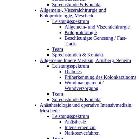
Sprechstunde & Kontakt
Allgemein-, Viszeralchirurgie und
Koloproktologie, Meschede
Leistungsspektrum
Allgemein- und Viszeralchirurgie
Koloproktologie
Beschleunigte Genesung / Fast-
Track
Team
Sprechstunden & Kontakt
Allgemeine Innere Medizin, Arnsberg-Neheim
Leistungsspektrum
Diabetes
Früherkennung des Kolonkarzinoms
Wundmanagement /
Wundversorgung
Team
Sprechstunde & Kontakt
Anästhesiologie und operative Intensivmedizin,
Meschede
Leistungsspektrum
Anästhesie
Intensivmedizin
Narkoseverfahren
Team