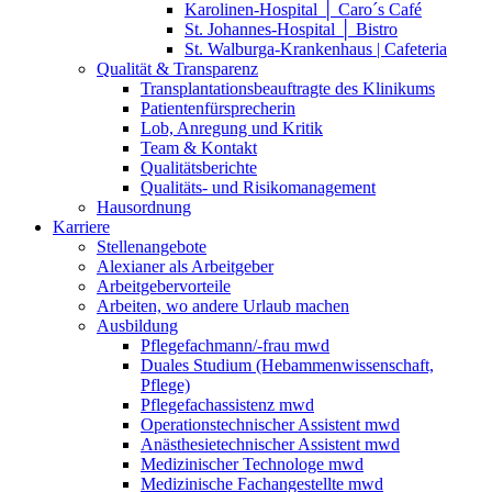
Karolinen-Hospital │ Caro´s Café
St. Johannes-Hospital │ Bistro
St. Walburga-Krankenhaus | Cafeteria
Qualität & Transparenz
Transplantationsbeauftragte des Klinikums
Patientenfürsprecherin
Lob, Anregung und Kritik
Team & Kontakt
Qualitätsberichte
Qualitäts- und Risikomanagement
Hausordnung
Karriere
Stellenangebote
Alexianer als Arbeitgeber
Arbeitgebervorteile
Arbeiten, wo andere Urlaub machen
Ausbildung
Pflegefachmann/-frau mwd
Duales Studium (Hebammenwissenschaft,
Pflege)
Pflegefachassistenz mwd
Operationstechnischer Assistent mwd
Anästhesietechnischer Assistent mwd
Medizinischer Technologe mwd
Medizinische Fachangestellte mwd