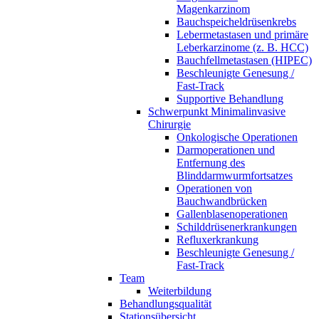
Magenkarzinom
Bauchspeicheldrüsenkrebs
Lebermetastasen und primäre
Leberkarzinome (z. B. HCC)
Bauchfellmetastasen (HIPEC)
Beschleunigte Genesung /
Fast-Track
Supportive Behandlung
Schwerpunkt Minimalinvasive
Chirurgie
Onkologische Operationen
Darmoperationen und
Entfernung des
Blinddarmwurmfortsatzes
Operationen von
Bauchwandbrücken
Gallenblasenoperationen
Schilddrüsenerkrankungen
Refluxerkrankung
Beschleunigte Genesung /
Fast-Track
Team
Weiterbildung
Behandlungsqualität
Stationsübersicht