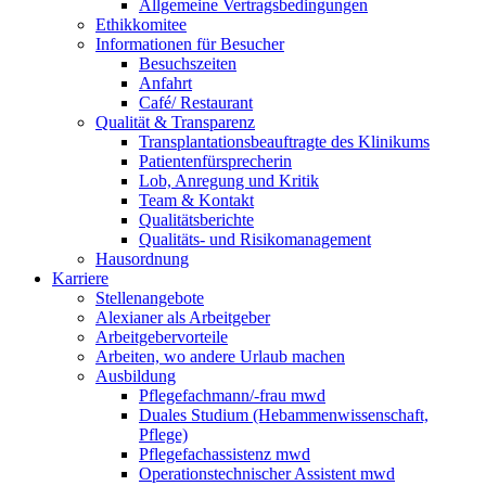
Allgemeine Vertragsbedingungen
Ethikkomitee
Informationen für Besucher
Besuchszeiten
Anfahrt
Café/ Restaurant
Qualität & Transparenz
Transplantationsbeauftragte des Klinikums
Patientenfürsprecherin
Lob, Anregung und Kritik
Team & Kontakt
Qualitätsberichte
Qualitäts- und Risikomanagement
Hausordnung
Karriere
Stellenangebote
Alexianer als Arbeitgeber
Arbeitgebervorteile
Arbeiten, wo andere Urlaub machen
Ausbildung
Pflegefachmann/-frau mwd
Duales Studium (Hebammenwissenschaft,
Pflege)
Pflegefachassistenz mwd
Operationstechnischer Assistent mwd