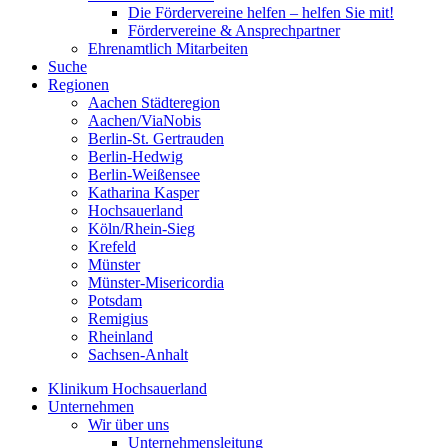
Die Fördervereine helfen – helfen Sie mit!
Fördervereine & Ansprechpartner
Ehrenamtlich Mitarbeiten
Suche
Regionen
Aachen Städteregion
Aachen/ViaNobis
Berlin-St. Gertrauden
Berlin-Hedwig
Berlin-Weißensee
Katharina Kasper
Hochsauerland
Köln/Rhein-Sieg
Krefeld
Münster
Münster-Misericordia
Potsdam
Remigius
Rheinland
Sachsen-Anhalt
Klinikum Hochsauerland
Unternehmen
Wir über uns
Unternehmensleitung