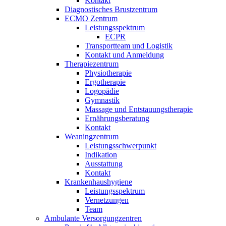
Kontakt
Diagnostisches Brustzentrum
ECMO Zentrum
Leistungsspektrum
ECPR
Transportteam und Logistik
Kontakt und Anmeldung
Therapiezentrum
Physiotherapie
Ergotherapie
Logopädie
Gymnastik
Massage und Entstauungstherapie
Ernährungsberatung
Kontakt
Weaningzentrum
Leistungsschwerpunkt
Indikation
Ausstattung
Kontakt
Krankenhaushygiene
Leistungsspektrum
Vernetzungen
Team
Ambulante Versorgungzentren