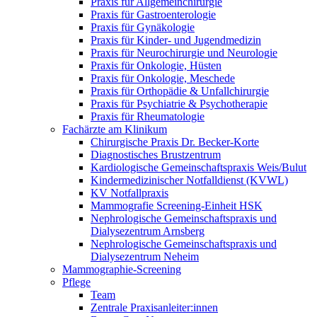
Praxis für Allgemeinchirurgie
Praxis für Gastroenterologie
Praxis für Gynäkologie
Praxis für Kinder- und Jugendmedizin
Praxis für Neurochirurgie und Neurologie
Praxis für Onkologie, Hüsten
Praxis für Onkologie, Meschede
Praxis für Orthopädie & Unfallchirurgie
Praxis für Psychiatrie & Psychotherapie
Praxis für Rheumatologie
Fachärzte am Klinikum
Chirurgische Praxis Dr. Becker-Korte
Diagnostisches Brustzentrum
Kardiologische Gemeinschaftspraxis Weis/Bulut
Kindermedizinischer Notfalldienst (KVWL)
KV Notfallpraxis
Mammografie Screening-Einheit HSK
Nephrologische Gemeinschaftspraxis und
Dialysezentrum Arnsberg
Nephrologische Gemeinschaftspraxis und
Dialysezentrum Neheim
Mammographie-Screening
Pflege
Team
Zentrale Praxisanleiter:innen