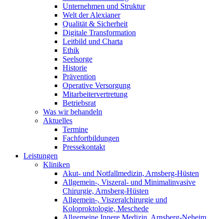
Unternehmen und Struktur
Welt der Alexianer
Qualität & Sicherheit
Digitale Transformation
Leitbild und Charta
Ethik
Seelsorge
Historie
Prävention
Operative Versorgung
Mitarbeitervertretung
Betriebsrat
Was wir behandeln
Aktuelles
Termine
Fachfortbildungen
Pressekontakt
Leistungen
Kliniken
Akut- und Notfallmedizin, Arnsberg-Hüsten
Allgemein-, Viszeral- und Minimalinvasive
Chirurgie, Arnsberg-Hüsten
Allgemein-, Viszeralchirurgie und
Koloproktologie, Meschede
Allgemeine Innere Medizin, Arnsberg-Neheim