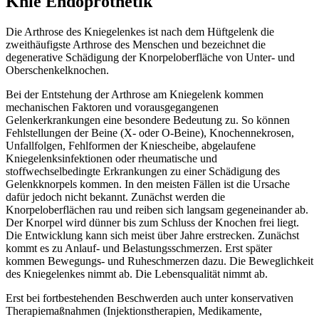
Knie Endoprothetik
Die Arthrose des Kniegelenkes ist nach dem Hüftgelenk die
zweithäufigste Arthrose des Menschen und bezeichnet die
degenerative Schädigung der Knorpeloberfläche von Unter- und
Oberschenkelknochen.
Bei der Entstehung der Arthrose am Kniegelenk kommen
mechanischen Faktoren und vorausgegangenen
Gelenkerkrankungen eine besondere Bedeutung zu. So können
Fehlstellungen der Beine (X- oder O-Beine), Knochennekrosen,
Unfallfolgen, Fehlformen der Kniescheibe, abgelaufene
Kniegelenksinfektionen oder rheumatische und
stoffwechselbedingte Erkrankungen zu einer Schädigung des
Gelenkknorpels kommen. In den meisten Fällen ist die Ursache
dafür jedoch nicht bekannt. Zunächst werden die
Knorpeloberflächen rau und reiben sich langsam gegeneinander ab.
Der Knorpel wird dünner bis zum Schluss der Knochen frei liegt.
Die Entwicklung kann sich meist über Jahre erstrecken. Zunächst
kommt es zu Anlauf- und Belastungsschmerzen. Erst später
kommen Bewegungs- und Ruheschmerzen dazu. Die Beweglichkeit
des Kniegelenkes nimmt ab. Die Lebensqualität nimmt ab.
Erst bei fortbestehenden Beschwerden auch unter konservativen
Therapiemaßnahmen (Injektionstherapien, Medikamente,