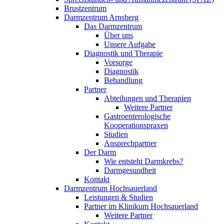
Brustzentrum
Darmzentrum Arnsberg
Das Darmzentrum
Über uns
Unsere Aufgabe
Diagnostik und Therapie
Vorsorge
Diagnostik
Behandlung
Partner
Abteilungen und Therapien
Weitere Partner
Gastroenterologische
Kooperationspraxen
Studien
Ansprechpartner
Der Darm
Wie entsteht Darmkrebs?
Darmgesundheit
Kontakt
Darmzentrum Hochsauerland
Leistungen & Studien
Partner im Klinikum Hochsauerland
Weitere Partner