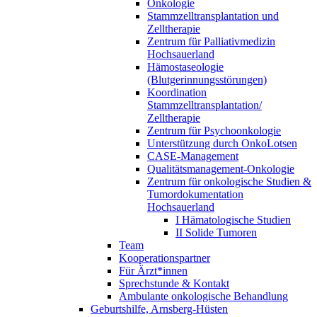
Onkologie
Stammzelltransplantation und
Zelltherapie
Zentrum für Palliativmedizin
Hochsauerland
Hämostaseologie
(Blutgerinnungsstörungen)
Koordination
Stammzelltransplantation/
Zelltherapie
Zentrum für Psychoonkologie
Unterstützung durch OnkoLotsen
CASE-Management
Qualitätsmanagement-Onkologie
Zentrum für onkologische Studien &
Tumordokumentation
Hochsauerland
I Hämatologische Studien
II Solide Tumoren
Team
Kooperationspartner
Für Ärzt*innen
Sprechstunde & Kontakt
Ambulante onkologische Behandlung
Geburtshilfe, Arnsberg-Hüsten