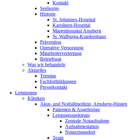
Kontakt
Seelsorge
Historie
St. Johannes-Hospital
Karolinen-Hospital
Marienhospital Arnsberg
St. Walburga-Krankenhaus
Prävention
Operative Versorgung
Mitarbeitervertretung
Betriebsrat
Was wir behandeln
Aktuelles
Termine
Fachfortbildungen
Pressekontakt
Leistungen
Kliniken
Akut- und Notfallmedizin, Arnsberg-Hüsten
Patienten & Angehörige
Leistungsspektrum
Zentrale Notaufnahme
Aufnahmestation
Notarztstandort
Team