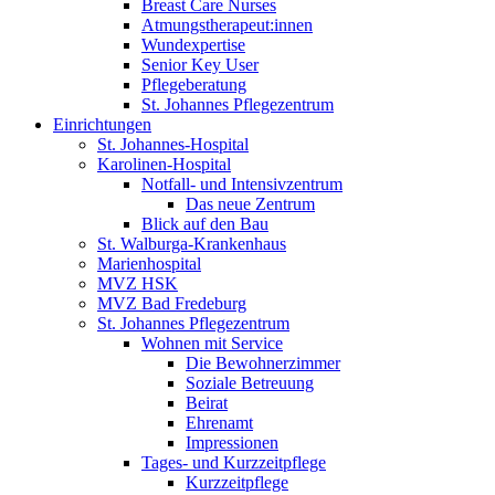
Breast Care Nurses
Atmungstherapeut:innen
Wundexpertise
Senior Key User
Pflegeberatung
St. Johannes Pflegezentrum
Einrichtungen
St. Johannes-Hospital
Karolinen-Hospital
Notfall- und Intensivzentrum
Das neue Zentrum
Blick auf den Bau
St. Walburga-Krankenhaus
Marienhospital
MVZ HSK
MVZ Bad Fredeburg
St. Johannes Pflegezentrum
Wohnen mit Service
Die Bewohnerzimmer
Soziale Betreuung
Beirat
Ehrenamt
Impressionen
Tages- und Kurzzeitpflege
Kurzzeitpflege