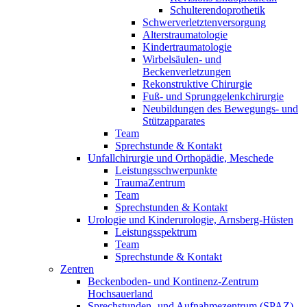
Schulterendoprothetik
Schwerverletztenversorgung
Alterstraumatologie
Kindertraumatologie
Wirbelsäulen- und
Beckenverletzungen
Rekonstruktive Chirurgie
Fuß- und Sprunggelenkchirurgie
Neubildungen des Bewegungs- und
Stützapparates
Team
Sprechstunde & Kontakt
Unfallchirurgie und Orthopädie, Meschede
Leistungsschwerpunkte
TraumaZentrum
Team
Sprechstunden & Kontakt
Urologie und Kinderurologie, Arnsberg-Hüsten
Leistungsspektrum
Team
Sprechstunde & Kontakt
Zentren
Beckenboden- und Kontinenz-Zentrum
Hochsauerland
Sprechstunden- und Aufnahmezentrum (SPAZ)