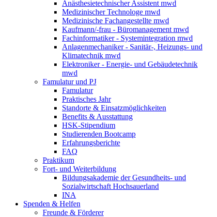
Anästhesietechnischer Assistent mwd
Medizinischer Technologe mwd
Medizinische Fachangestellte mwd
Kaufmann/-frau - Büromanagement mwd
Fachinformatiker - Systemintegration mwd
Anlagenmechaniker - Sanitär-, Heizungs- und
Klimatechnik mwd
Elektroniker - Energie- und Gebäudetechnik
mwd
Famulatur und PJ
Famulatur
Praktisches Jahr
Standorte & Einsatzmöglichkeiten
Benefits & Ausstattung
HSK-Stipendium
Studierenden Bootcamp
Erfahrungsberichte
FAQ
Praktikum
Fort- und Weiterbildung
Bildungsakademie der Gesundheits- und
Sozialwirtschaft Hochsauerland
INA
Spenden & Helfen
Freunde & Förderer