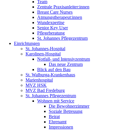
Team
Zentrale Praxisanleiter:innen
Breast Care Nurses
Atmungstherapeut:innen
Wundexpertise
Senior Key User
Pflegeberatung
St. Johannes Pflegezentrum
Einrichtungen
St. Johannes-Hospital
Karolinen-Hospital
Notfall- und Intensivzentrum
Das neue Zentrum
Blick auf den Bau
St. Walburga-Krankenhaus
Marienhospital
MVZ HSK
MVZ Bad Fredeburg
St. Johannes Pflegezentrum
Wohnen mit Service
Die Bewohnerzimmer
Soziale Betreuung
Beirat
Ehrenamt
Impressionen