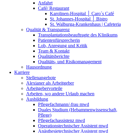
Anfahrt
Café/ Restaurant
Karolinen-Hospital │ Caro´s Café
St. Johannes-Hospital │ Bistro
St. Walburga-Krankenhaus | Cafeteria
Qualität & Transparenz
Transplantationsbeauftragte des Klinikums
Patientenfürsprecherin
Lob, Anregung und Kritik
Team & Kontakt
Qualitätsberichte
Qualitäts- und Risikomanagement
Hausordnung
Karriere
Stellenangebote
Alexianer als Arbeitgeber
Arbeitgebervorteile
Arbeiten, wo andere Urlaub machen
Ausbildung
Pflegefachmann/-frau mwd
Duales Studium (Hebammenwissenschaft,
Pflege)
Pflegefachassistenz mwd
Operationstechnischer Assistent mwd
Anästhesietechnischer Assistent mwd