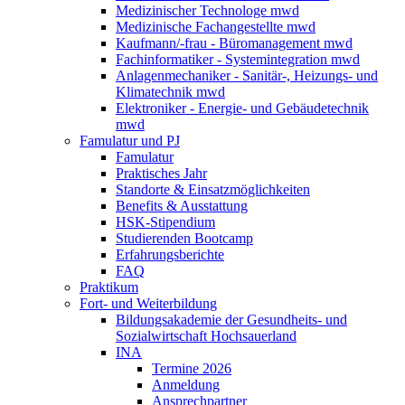
Medizinischer Technologe mwd
Medizinische Fachangestellte mwd
Kaufmann/-frau - Büromanagement mwd
Fachinformatiker - Systemintegration mwd
Anlagenmechaniker - Sanitär-, Heizungs- und
Klimatechnik mwd
Elektroniker - Energie- und Gebäudetechnik
mwd
Famulatur und PJ
Famulatur
Praktisches Jahr
Standorte & Einsatzmöglichkeiten
Benefits & Ausstattung
HSK-Stipendium
Studierenden Bootcamp
Erfahrungsberichte
FAQ
Praktikum
Fort- und Weiterbildung
Bildungsakademie der Gesundheits- und
Sozialwirtschaft Hochsauerland
INA
Termine 2026
Anmeldung
Ansprechpartner