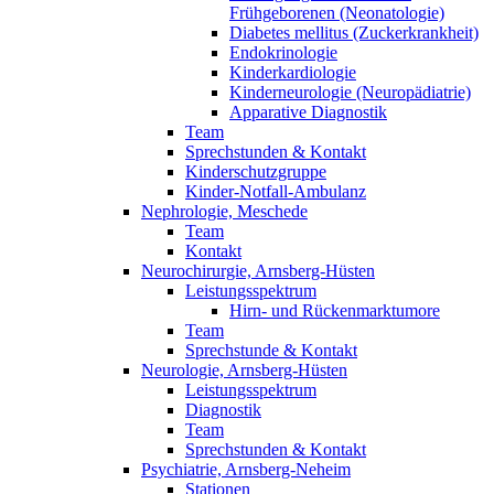
Frühgeborenen (Neonatologie)
Diabetes mellitus (Zuckerkrankheit)
Endokrinologie
Kinderkardiologie
Kinderneurologie (Neuropädiatrie)
Apparative Diagnostik
Team
Sprechstunden & Kontakt
Kinderschutzgruppe
Kinder-Notfall-Ambulanz
Nephrologie, Meschede
Team
Kontakt
Neurochirurgie, Arnsberg-Hüsten
Leistungsspektrum
Hirn- und Rückenmarktumore
Team
Sprechstunde & Kontakt
Neurologie, Arnsberg-Hüsten
Leistungsspektrum
Diagnostik
Team
Sprechstunden & Kontakt
Psychiatrie, Arnsberg-Neheim
Stationen