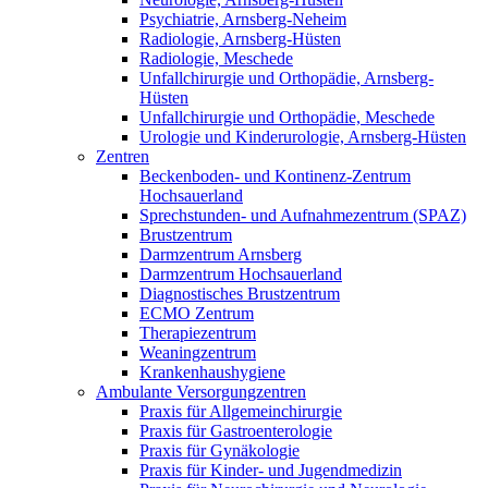
Psychiatrie, Arnsberg-Neheim
Radiologie, Arnsberg-Hüsten
Radiologie, Meschede
Unfallchirurgie und Orthopädie, Arnsberg-
Hüsten
Unfallchirurgie und Orthopädie, Meschede
Urologie und Kinderurologie, Arnsberg-Hüsten
Zentren
Beckenboden- und Kontinenz-Zentrum
Hochsauerland
Sprechstunden- und Aufnahmezentrum (SPAZ)
Brustzentrum
Darmzentrum Arnsberg
Darmzentrum Hochsauerland
Diagnostisches Brustzentrum
ECMO Zentrum
Therapiezentrum
Weaningzentrum
Krankenhaushygiene
Ambulante Versorgungzentren
Praxis für Allgemeinchirurgie
Praxis für Gastroenterologie
Praxis für Gynäkologie
Praxis für Kinder- und Jugendmedizin