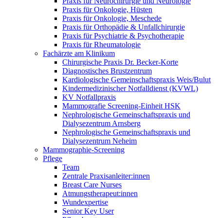
Praxis für Neurochirurgie und Neurologie
Praxis für Onkologie, Hüsten
Praxis für Onkologie, Meschede
Praxis für Orthopädie & Unfallchirurgie
Praxis für Psychiatrie & Psychotherapie
Praxis für Rheumatologie
Fachärzte am Klinikum
Chirurgische Praxis Dr. Becker-Korte
Diagnostisches Brustzentrum
Kardiologische Gemeinschaftspraxis Weis/Bulut
Kindermedizinischer Notfalldienst (KVWL)
KV Notfallpraxis
Mammografie Screening-Einheit HSK
Nephrologische Gemeinschaftspraxis und
Dialysezentrum Arnsberg
Nephrologische Gemeinschaftspraxis und
Dialysezentrum Neheim
Mammographie-Screening
Pflege
Team
Zentrale Praxisanleiter:innen
Breast Care Nurses
Atmungstherapeut:innen
Wundexpertise
Senior Key User