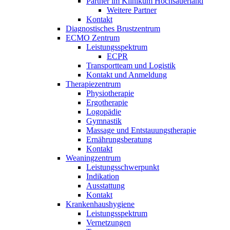
Partner im Klinikum Hochsauerland
Weitere Partner
Kontakt
Diagnostisches Brustzentrum
ECMO Zentrum
Leistungsspektrum
ECPR
Transportteam und Logistik
Kontakt und Anmeldung
Therapiezentrum
Physiotherapie
Ergotherapie
Logopädie
Gymnastik
Massage und Entstauungstherapie
Ernährungsberatung
Kontakt
Weaningzentrum
Leistungsschwerpunkt
Indikation
Ausstattung
Kontakt
Krankenhaushygiene
Leistungsspektrum
Vernetzungen