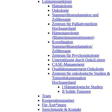
Leistungsspektrum
Hämatologie
Onkologie
Stammzelltransplantation und
Zelltherapie
Zentrum für Palliativmedizin
Hochsauerland
Hämostaseologie
(Blutgerinnungsstörungen)
Koordination
Stammzelltransplantation/
Zelltherapie
Zentrum für Psychoonkologie
Unterstützung durch OnkoLotsen
CASE-Management
Qualitätsmanagement-Onkologie
Zentrum für onkologische Studien &
Tumordokumentation
Hochsauerland
I Hämatologische Studien
II Solide Tumoren
Team
Kooperationspartner
Für Ärzt*innen
Sprechstunde & Kontakt