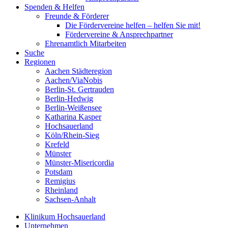
Spenden & Helfen
Freunde & Förderer
Die Fördervereine helfen – helfen Sie mit!
Fördervereine & Ansprechpartner
Ehrenamtlich Mitarbeiten
Suche
Regionen
Aachen Städteregion
Aachen/ViaNobis
Berlin-St. Gertrauden
Berlin-Hedwig
Berlin-Weißensee
Katharina Kasper
Hochsauerland
Köln/Rhein-Sieg
Krefeld
Münster
Münster-Misericordia
Potsdam
Remigius
Rheinland
Sachsen-Anhalt
Klinikum Hochsauerland
Unternehmen