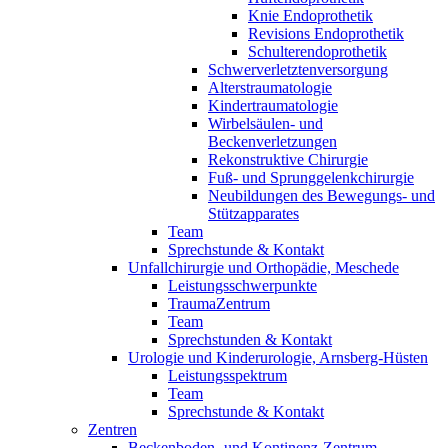
Knie Endoprothetik
Revisions Endoprothetik
Schulterendoprothetik
Schwerverletztenversorgung
Alterstraumatologie
Kindertraumatologie
Wirbelsäulen- und
Beckenverletzungen
Rekonstruktive Chirurgie
Fuß- und Sprunggelenkchirurgie
Neubildungen des Bewegungs- und
Stützapparates
Team
Sprechstunde & Kontakt
Unfallchirurgie und Orthopädie, Meschede
Leistungsschwerpunkte
TraumaZentrum
Team
Sprechstunden & Kontakt
Urologie und Kinderurologie, Arnsberg-Hüsten
Leistungsspektrum
Team
Sprechstunde & Kontakt
Zentren
Beckenboden- und Kontinenz-Zentrum