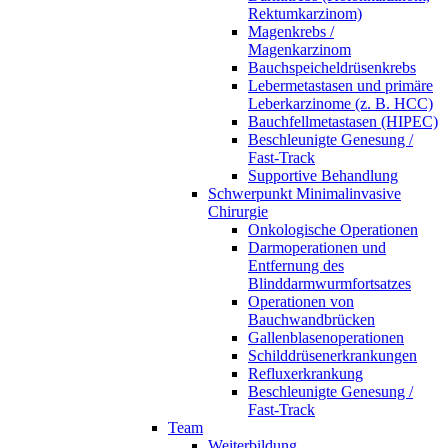
Rektumkarzinom)
Magenkrebs /
Magenkarzinom
Bauchspeicheldrüsenkrebs
Lebermetastasen und primäre
Leberkarzinome (z. B. HCC)
Bauchfellmetastasen (HIPEC)
Beschleunigte Genesung /
Fast-Track
Supportive Behandlung
Schwerpunkt Minimalinvasive
Chirurgie
Onkologische Operationen
Darmoperationen und
Entfernung des
Blinddarmwurmfortsatzes
Operationen von
Bauchwandbrücken
Gallenblasenoperationen
Schilddrüsenerkrankungen
Refluxerkrankung
Beschleunigte Genesung /
Fast-Track
Team
Weiterbildung