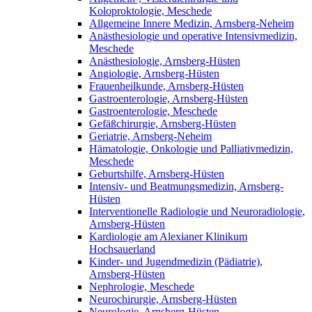
Koloproktologie, Meschede
Allgemeine Innere Medizin, Arnsberg-Neheim
Anästhesiologie und operative Intensivmedizin,
Meschede
Anästhesiologie, Arnsberg-Hüsten
Angiologie, Arnsberg-Hüsten
Frauenheilkunde, Arnsberg-Hüsten
Gastroenterologie, Arnsberg-Hüsten
Gastroenterologie, Meschede
Gefäßchirurgie, Arnsberg-Hüsten
Geriatrie, Arnsberg-Neheim
Hämatologie, Onkologie und Palliativmedizin,
Meschede
Geburtshilfe, Arnsberg-Hüsten
Intensiv- und Beatmungsmedizin, Arnsberg-
Hüsten
Interventionelle Radiologie und Neuroradiologie,
Arnsberg-Hüsten
Kardiologie am Alexianer Klinikum
Hochsauerland
Kinder- und Jugendmedizin (Pädiatrie),
Arnsberg-Hüsten
Nephrologie, Meschede
Neurochirurgie, Arnsberg-Hüsten
Neurologie, Arnsberg-Hüsten