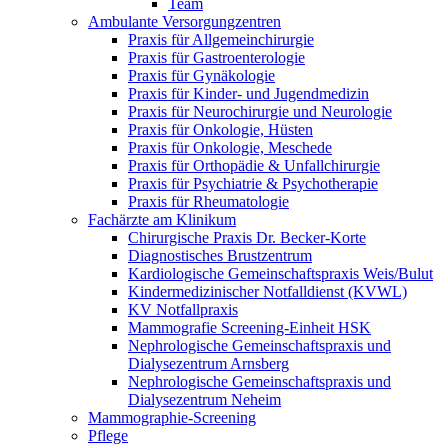
Team
Ambulante Versorgungzentren
Praxis für Allgemeinchirurgie
Praxis für Gastroenterologie
Praxis für Gynäkologie
Praxis für Kinder- und Jugendmedizin
Praxis für Neurochirurgie und Neurologie
Praxis für Onkologie, Hüsten
Praxis für Onkologie, Meschede
Praxis für Orthopädie & Unfallchirurgie
Praxis für Psychiatrie & Psychotherapie
Praxis für Rheumatologie
Fachärzte am Klinikum
Chirurgische Praxis Dr. Becker-Korte
Diagnostisches Brustzentrum
Kardiologische Gemeinschaftspraxis Weis/Bulut
Kindermedizinischer Notfalldienst (KVWL)
KV Notfallpraxis
Mammografie Screening-Einheit HSK
Nephrologische Gemeinschaftspraxis und
Dialysezentrum Arnsberg
Nephrologische Gemeinschaftspraxis und
Dialysezentrum Neheim
Mammographie-Screening
Pflege