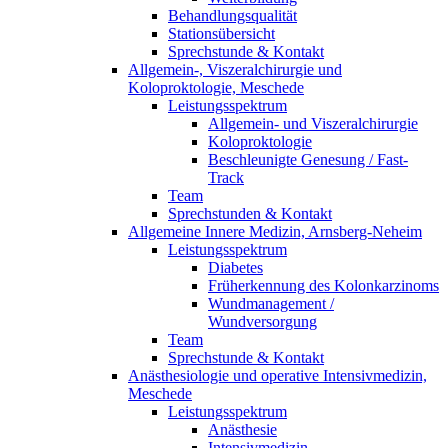
Behandlungsqualität
Stationsübersicht
Sprechstunde & Kontakt
Allgemein-, Viszeralchirurgie und
Koloproktologie, Meschede
Leistungsspektrum
Allgemein- und Viszeralchirurgie
Koloproktologie
Beschleunigte Genesung / Fast-
Track
Team
Sprechstunden & Kontakt
Allgemeine Innere Medizin, Arnsberg-Neheim
Leistungsspektrum
Diabetes
Früherkennung des Kolonkarzinoms
Wundmanagement /
Wundversorgung
Team
Sprechstunde & Kontakt
Anästhesiologie und operative Intensivmedizin,
Meschede
Leistungsspektrum
Anästhesie
Intensivmedizin