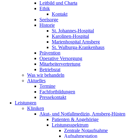
Leitbild und Charta
Ethik
Kontakt
Seelsorge
Historie
St. Johannes-Hospital
Karolinen-Hospital
Marienhospital Arnsberg
St. Walburga-Krankenhaus
Prävention
Operative Versorgung
Mitarbeitervertretung
Betriebsrat
Was wir behandeln
Aktuelles
Termine
Fachfortbildungen
Pressekontakt
Leistungen
Kliniken
Akut- und Notfallmedizin, Arnsberg-Hüsten
Patienten & Angehörige
Leistungsspektrum
Zentrale Notaufnahme
Aufnahmestation