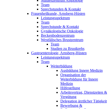
Studienzentrum Angiologie
Team
Sprechstunden & Kontakt
Frauenheilkunde, Arnsberg-Hüsten
Leistungsspektrum
Team
Sprechstunde & Kontakt
Gynäkologische Onkologie
Beckenbodenzentrum
Westfälisches Brustzentrum
Team
Studien zu Brustkrebs
Gastroenterologie, Arnsberg-Hüsten
Leistungsspektrum
Team
Weiterbildung
Ausbildung Innere Medizin
Organisation der
Weiterbildung für Innere
Medizin
Hilfestellung
Arbeitsvertrag, Dienstzeiten &
Vergütung
Delegation ärztlicher Tätigkeit
Bewerbung &