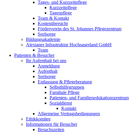
Tages- und Kurzzeitpflege
Kurzzeitpflege
Tagespflege
Team & Kontakt
Kostenübersicht
Förderverein des St. Johannes Pflegezentrum
Seelsorge
Bildungsakademie
Alexianer Infrastruktur Hochsauerland GmbH
Team
Patienten & Besucher
Ihr Aufenthalt bei uns
Anmeldung
Aufenthalt
Seelsorge
Entlassung & Pflegeberatung
Selbsthilfegruppen
Familiale Pflege
Patienten- und Familienedukationszentrum
Sozialdienst
Kontakt
Allgemeine Vertragsbedingungen
Ethikkomitee
Informationen für Besucher
Besuchszeiten