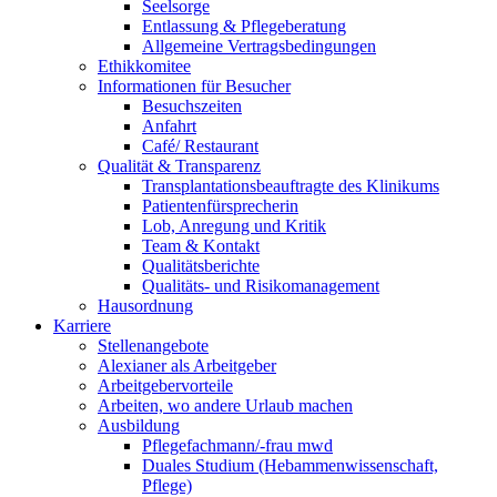
Seelsorge
Entlassung & Pflegeberatung
Allgemeine Vertragsbedingungen
Ethikkomitee
Informationen für Besucher
Besuchszeiten
Anfahrt
Café/ Restaurant
Qualität & Transparenz
Transplantationsbeauftragte des Klinikums
Patientenfürsprecherin
Lob, Anregung und Kritik
Team & Kontakt
Qualitätsberichte
Qualitäts- und Risikomanagement
Hausordnung
Karriere
Stellenangebote
Alexianer als Arbeitgeber
Arbeitgebervorteile
Arbeiten, wo andere Urlaub machen
Ausbildung
Pflegefachmann/-frau mwd
Duales Studium (Hebammenwissenschaft,
Pflege)