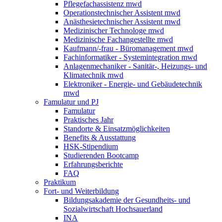
Pflegefachassistenz mwd
Operationstechnischer Assistent mwd
Anästhesietechnischer Assistent mwd
Medizinischer Technologe mwd
Medizinische Fachangestellte mwd
Kaufmann/-frau - Büromanagement mwd
Fachinformatiker - Systemintegration mwd
Anlagenmechaniker - Sanitär-, Heizungs- und
Klimatechnik mwd
Elektroniker - Energie- und Gebäudetechnik
mwd
Famulatur und PJ
Famulatur
Praktisches Jahr
Standorte & Einsatzmöglichkeiten
Benefits & Ausstattung
HSK-Stipendium
Studierenden Bootcamp
Erfahrungsberichte
FAQ
Praktikum
Fort- und Weiterbildung
Bildungsakademie der Gesundheits- und
Sozialwirtschaft Hochsauerland
INA