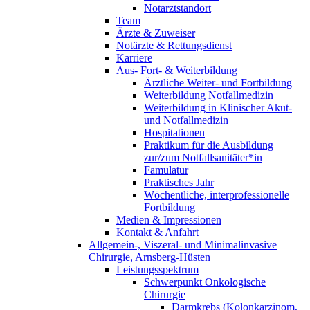
Notarztstandort
Team
Ärzte & Zuweiser
Notärzte & Rettungsdienst
Karriere
Aus- Fort- & Weiterbildung
Ärztliche Weiter- und Fortbildung
Weiterbildung Notfallmedizin
Weiterbildung in Klinischer Akut-
und Notfallmedizin
Hospitationen
Praktikum für die Ausbildung
zur/zum Notfallsanitäter*in
Famulatur
Praktisches Jahr
Wöchentliche, interprofessionelle
Fortbildung
Medien & Impressionen
Kontakt & Anfahrt
Allgemein-, Viszeral- und Minimalinvasive
Chirurgie, Arnsberg-Hüsten
Leistungsspektrum
Schwerpunkt Onkologische
Chirurgie
Darmkrebs (Kolonkarzinom,