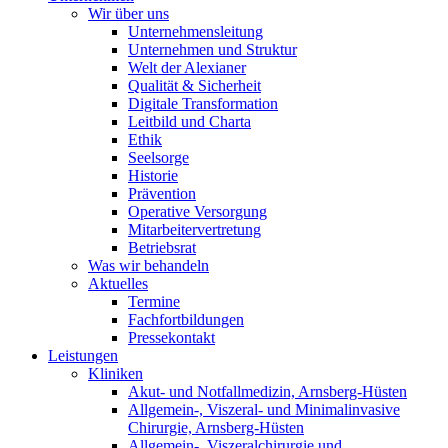
Wir über uns
Unternehmensleitung
Unternehmen und Struktur
Welt der Alexianer
Qualität & Sicherheit
Digitale Transformation
Leitbild und Charta
Ethik
Seelsorge
Historie
Prävention
Operative Versorgung
Mitarbeitervertretung
Betriebsrat
Was wir behandeln
Aktuelles
Termine
Fachfortbildungen
Pressekontakt
Leistungen
Kliniken
Akut- und Notfallmedizin, Arnsberg-Hüsten
Allgemein-, Viszeral- und Minimalinvasive
Chirurgie, Arnsberg-Hüsten
Allgemein-, Viszeralchirurgie und