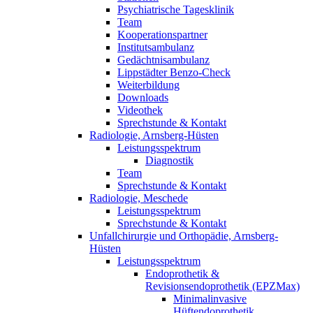
Psychiatrische Tagesklinik
Team
Kooperationspartner
Institutsambulanz
Gedächtnisambulanz
Lippstädter Benzo-Check
Weiterbildung
Downloads
Videothek
Sprechstunde & Kontakt
Radiologie, Arnsberg-Hüsten
Leistungsspektrum
Diagnostik
Team
Sprechstunde & Kontakt
Radiologie, Meschede
Leistungsspektrum
Sprechstunde & Kontakt
Unfallchirurgie und Orthopädie, Arnsberg-
Hüsten
Leistungsspektrum
Endoprothetik &
Revisionsendoprothetik (EPZMax)
Minimalinvasive
Hüftendoprothetik