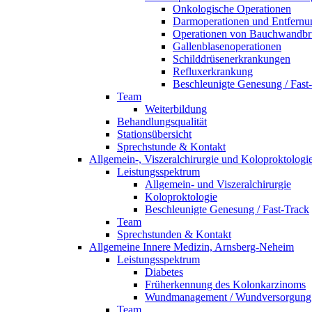
Onkologische Operationen
Darmoperationen und Entfernu
Operationen von Bauchwandbr
Gallenblasenoperationen
Schilddrüsenerkrankungen
Refluxerkrankung
Beschleunigte Genesung / Fast
Team
Weiterbildung
Behandlungsqualität
Stationsübersicht
Sprechstunde & Kontakt
Allgemein-, Viszeralchirurgie und Koloproktolog
Leistungsspektrum
Allgemein- und Viszeralchirurgie
Koloproktologie
Beschleunigte Genesung / Fast-Track
Team
Sprechstunden & Kontakt
Allgemeine Innere Medizin, Arnsberg-Neheim
Leistungsspektrum
Diabetes
Früherkennung des Kolonkarzinoms
Wundmanagement / Wundversorgung
Team