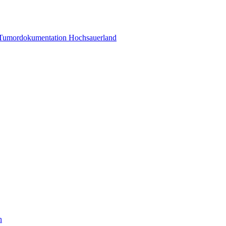
 Tumordokumentation Hochsauerland
n