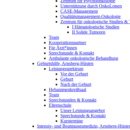
Zentrum für Psychoonkologie
Unterstützung durch OnkoLotsen
CASE-Management
Qualitätsmanagement-Onkologie
Zentrum für onkologische Studien &
I Hämatologische Studien
II Solide Tumoren
Team
Kooperationspartner
Für Ärzt*innen
Sprechstunde & Kontakt
Ambulante onkologische Behandlung
Geburtshilfe, Arnsberg-Hüsten
Leistungsspektrum
Vor der Geburt
Geburt
Nach der Geburt
Hebammenkreißsaal
Team
Sprechstunden & Kontakt
Elternschule
Unser Leistungsangebot
Sprechstunde & Kontakt
Kurstermine
Intensiv- und Beatmungsmedizin, Arnsberg-Hüste