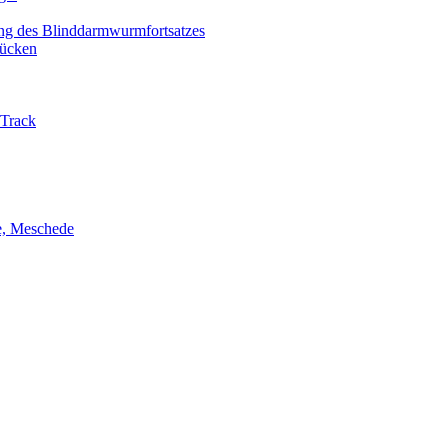
ng des Blinddarmwurmfortsatzes
ücken
-Track
ie, Meschede