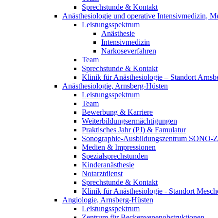
Sprechstunde & Kontakt
Anästhesiologie und operative Intensivmedizin, 
Leistungsspektrum
Anästhesie
Intensivmedizin
Narkoseverfahren
Team
Sprechstunde & Kontakt
Klinik für Anästhesiologie – Standort Arnsb
Anästhesiologie, Arnsberg-Hüsten
Leistungsspektrum
Team
Bewerbung & Karriere
Weiterbildungsermächtigungen
Praktisches Jahr (PJ) & Famulatur
Sonographie-Ausbildungszentrum SONO-
Medien & Impressionen
Spezialsprechstunden
Kinderanästhesie
Notarztdienst
Sprechstunde & Kontakt
Klinik für Anästhesiologie - Standort Mesc
Angiologie, Arnsberg-Hüsten
Leistungsspektrum
Zentrum für Beckenvenenobstruktionen