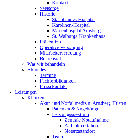
Kontakt
Seelsorge
Historie
St. Johannes-Hospital
Karolinen-Hospital
Marienhospital Arnsberg
St. Walburga-Krankenhaus
Prävention
Operative Versorgung
Mitarbeitervertretung
Betriebsrat
Was wir behandeln
Aktuelles
Termine
Fachfortbildungen
Pressekontakt
Leistungen
Kliniken
Akut- und Notfallmedizin, Arnsberg-Hüsten
Patienten & Angehörige
Leistungsspektrum
Zentrale Notaufnahme
Aufnahmestation
Notarztstandort
Team