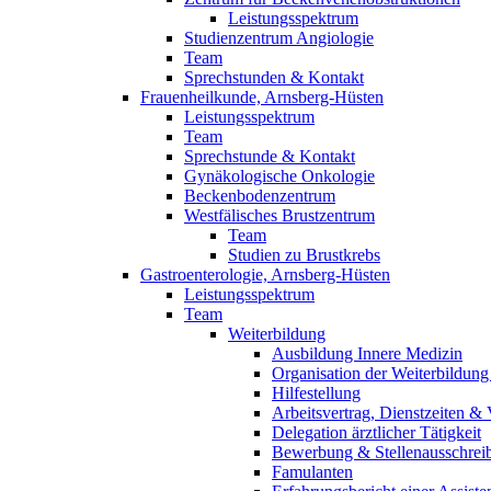
Leistungsspektrum
Studienzentrum Angiologie
Team
Sprechstunden & Kontakt
Frauenheilkunde, Arnsberg-Hüsten
Leistungsspektrum
Team
Sprechstunde & Kontakt
Gynäkologische Onkologie
Beckenbodenzentrum
Westfälisches Brustzentrum
Team
Studien zu Brustkrebs
Gastroenterologie, Arnsberg-Hüsten
Leistungsspektrum
Team
Weiterbildung
Ausbildung Innere Medizin
Organisation der Weiterbildung
Hilfestellung
Arbeitsvertrag, Dienstzeiten &
Delegation ärztlicher Tätigkeit
Bewerbung & Stellenausschrei
Famulanten