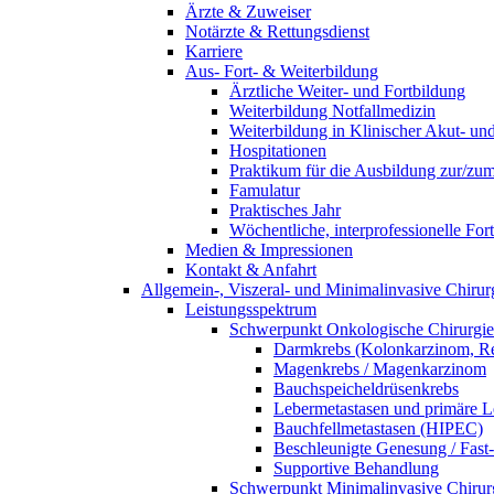
Ärzte & Zuweiser
Notärzte & Rettungsdienst
Karriere
Aus- Fort- & Weiterbildung
Ärztliche Weiter- und Fortbildung
Weiterbildung Notfallmedizin
Weiterbildung in Klinischer Akut- un
Hospitationen
Praktikum für die Ausbildung zur/zum 
Famulatur
Praktisches Jahr
Wöchentliche, interprofessionelle For
Medien & Impressionen
Kontakt & Anfahrt
Allgemein-, Viszeral- und Minimalinvasive Chirur
Leistungsspektrum
Schwerpunkt Onkologische Chirurgie
Darmkrebs (Kolonkarzinom, R
Magenkrebs / Magenkarzinom
Bauchspeicheldrüsenkrebs
Lebermetastasen und primäre 
Bauchfellmetastasen (HIPEC)
Beschleunigte Genesung / Fast
Supportive Behandlung
Schwerpunkt Minimalinvasive Chirur