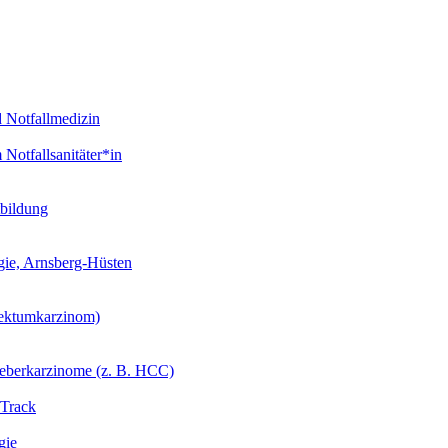
d Notfallmedizin
Notfallsanitäter*in
tbildung
gie, Arnsberg-Hüsten
ektumkarzinom)
Leberkarzinome (z. B. HCC)
-Track
gie