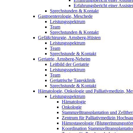
Erfahrungsbericht einer Assisten
Erfahrungsbericht einer Assisten
Sprechstunden & Kontakt
Gastroenterologie, Meschede
Leistungsspektrum
Team
Sprechstunden & Kontakt
Gefäßchirurgie, Arnsberg-Hüsten
Leistungsspektrum
Team
Sprechstunde & Kontakt
Geriatrie, Arnsberg-Neheim
Leitbild der Geriatrie
Leistungsspektrum
Team
Geriatrische Tagesklinik
Sprechstunde & Kontakt
Hämatologie, Onkologie und Palliativmedizin, M
Leistungsspektrum
Hämatologie
Onkologie
Stammzelltransplantation und Zellther
Zentrum für Palliativmedizin Hochsau
Hämostaseologie (Blutgerinnungsstör
Koordination Stammzelltransplantation