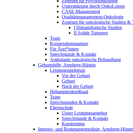
Zentrum für Psychoonkologie
Unterstützung durch OnkoLotsen
CASE-Management
Qualitätsmanagement-Onkologie
Zentrum für onkologische Studien &
I Hämatologische Studien
II Solide Tumoren
Team
Kooperationspartner
Für Ärzt*innen
Sprechstunde & Kontakt
Ambulante onkologische Behandlung
Geburtshilfe, Arnsberg-Hüsten
Leistungsspektrum
Vor der Geburt
Geburt
Nach der Geburt
Hebammenkreißsaal
Team
Sprechstunden & Kontakt
Elternschule
Unser Leistungsangebot
Sprechstunde & Kontakt
Kurstermine
Intensiv- und Beatmungsmedizin, Arnsberg-Hüste