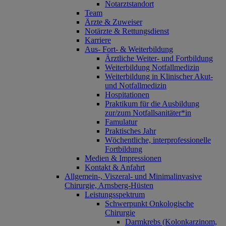
Notarztstandort
Team
Ärzte & Zuweiser
Notärzte & Rettungsdienst
Karriere
Aus- Fort- & Weiterbildung
Ärztliche Weiter- und Fortbildung
Weiterbildung Notfallmedizin
Weiterbildung in Klinischer Akut-
und Notfallmedizin
Hospitationen
Praktikum für die Ausbildung
zur/zum Notfallsanitäter*in
Famulatur
Praktisches Jahr
Wöchentliche, interprofessionelle
Fortbildung
Medien & Impressionen
Kontakt & Anfahrt
Allgemein-, Viszeral- und Minimalinvasive
Chirurgie, Arnsberg-Hüsten
Leistungsspektrum
Schwerpunkt Onkologische
Chirurgie
Darmkrebs (Kolonkarzinom,