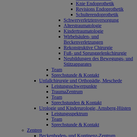
Knie Endoprothetik
Revisions Endoprothetik
Schulterendoprothetik
Schwerverletztenversorgung
Alterstraumatologie
Kindertraumatologie
Wirbelsäulen- und
Beckenverletzungen
Rekonstruktive Chirurgie
Fuß- und Sprunggelenkchirurgie
Neubildungen des Bewegungs- und
Stützapparates
Team
Sprechstunde & Kontakt
Unfallchirurgie und Orthopädie, Meschede
Leistungsschwerpunkte
TraumaZentrum
Team
Sprechstunden & Kontakt
Urologie und Kinderurologie, Arnsberg-Hüsten
Leistungsspektrum
Team
Sprechstunde & Kontakt
Zentren
Beckenboden- und Kontinenz-Zentrum