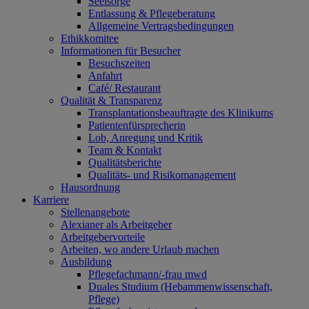
Seelsorge
Entlassung & Pflegeberatung
Allgemeine Vertragsbedingungen
Ethikkomitee
Informationen für Besucher
Besuchszeiten
Anfahrt
Café/ Restaurant
Qualität & Transparenz
Transplantationsbeauftragte des Klinikums
Patientenfürsprecherin
Lob, Anregung und Kritik
Team & Kontakt
Qualitätsberichte
Qualitäts- und Risikomanagement
Hausordnung
Karriere
Stellenangebote
Alexianer als Arbeitgeber
Arbeitgebervorteile
Arbeiten, wo andere Urlaub machen
Ausbildung
Pflegefachmann/-frau mwd
Duales Studium (Hebammenwissenschaft,
Pflege)