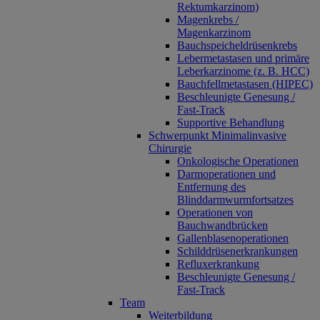
Rektumkarzinom)
Magenkrebs /
Magenkarzinom
Bauchspeicheldrüsenkrebs
Lebermetastasen und primäre
Leberkarzinome (z. B. HCC)
Bauchfellmetastasen (HIPEC)
Beschleunigte Genesung /
Fast-Track
Supportive Behandlung
Schwerpunkt Minimalinvasive
Chirurgie
Onkologische Operationen
Darmoperationen und
Entfernung des
Blinddarmwurmfortsatzes
Operationen von
Bauchwandbrücken
Gallenblasenoperationen
Schilddrüsenerkrankungen
Refluxerkrankung
Beschleunigte Genesung /
Fast-Track
Team
Weiterbildung