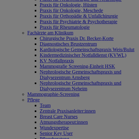
Praxis für Onkologie, Hüsten
Praxis für Onkologie, Meschede
Praxis für Orthopädie & Unfallchirurgie
Praxis für Psychiatrie & Psychotherapie
Praxis für Rheumatologie
Fachärzte am Klinikum
Chirurgische Praxis Dr. Becker-Korte
Diagnostisches Brustzentrum
Kardiologische Gemeinschaftspraxis Weis/Bulut
Kindermedizinischer Notfalldienst (KVWL)
KV Notfallpraxis
Mammografie Screening-Einheit HSK
Nephrologische Gemeinschaftspraxis und
Dialysezentrum Arnsberg
Nephrologische Gemeinschaftspraxis und
Dialysezentrum Neheim
Mammographie-Screening
Pflege
Team
Zentrale Praxisanleiter:innen
Breast Care Nurses
Atmungstherapeut:innen
Wundexpertise
Senior Key User
Pflegeberatung