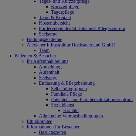
Tages- und Kurzzeitpflege
Kurzzeitpflege
Tagespflege
Team & Kontakt
Kostenübersicht
Förderverein des St. Johannes Pflegezentrum
Seelsorge
Bildungsakademie
Alexianer Infrastruktur Hochsauerland GmbH
Team
Patienten & Besucher
Ihr Aufenthalt bei uns
Anmeldung
Aufenthalt
Seelsorge
Entlassung & Pflegeberatung
Selbsthilfegruppen
Familiale Pflege
Patienten- und Familienedukationszentrum
Sozialdienst
Kontakt
Allgemeine Vertragsbedingungen
Ethikkomitee
Informationen für Besucher
Besuchszeiten