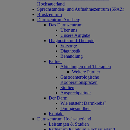
Hochsauerland
Sprechstunden- und Aufnahmezentrum (SPAZ)
Brustzentrum
Darmzentrum Arnsberg
Das Darmzentrum
Über uns
Unsere Aufgabe
Diagnostik und Therapie
Vorsorge
Diagnostik
Behandlung
Partner
Abteilungen und Therapien
Weitere Partner
Gastroenterologische
Kooperationspraxen
Studien
Ansprechpartner
Der Darm
Wie entsteht Darmkrebs?
Darmgesundheit
Kontakt
Darmzentrum Hochsauerland
Leistungen & Studien
Partner im Klinikum Hochsauerland