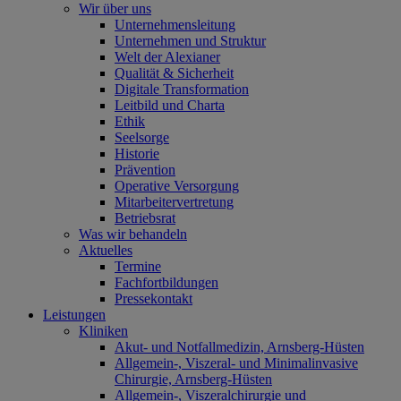
Wir über uns
Unternehmensleitung
Unternehmen und Struktur
Welt der Alexianer
Qualität & Sicherheit
Digitale Transformation
Leitbild und Charta
Ethik
Seelsorge
Historie
Prävention
Operative Versorgung
Mitarbeitervertretung
Betriebsrat
Was wir behandeln
Aktuelles
Termine
Fachfortbildungen
Pressekontakt
Leistungen
Kliniken
Akut- und Notfallmedizin, Arnsberg-Hüsten
Allgemein-, Viszeral- und Minimalinvasive
Chirurgie, Arnsberg-Hüsten
Allgemein-, Viszeralchirurgie und