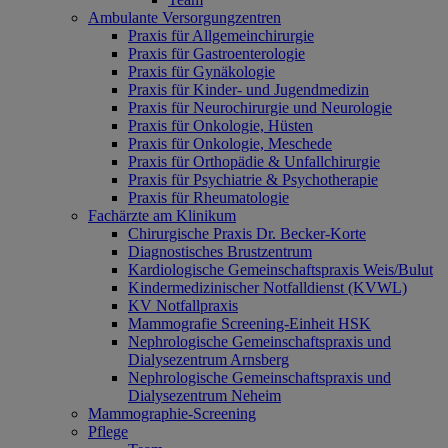
Ambulante Versorgungzentren
Praxis für Allgemeinchirurgie
Praxis für Gastroenterologie
Praxis für Gynäkologie
Praxis für Kinder- und Jugendmedizin
Praxis für Neurochirurgie und Neurologie
Praxis für Onkologie, Hüsten
Praxis für Onkologie, Meschede
Praxis für Orthopädie & Unfallchirurgie
Praxis für Psychiatrie & Psychotherapie
Praxis für Rheumatologie
Fachärzte am Klinikum
Chirurgische Praxis Dr. Becker-Korte
Diagnostisches Brustzentrum
Kardiologische Gemeinschaftspraxis Weis/Bulut
Kindermedizinischer Notfalldienst (KVWL)
KV Notfallpraxis
Mammografie Screening-Einheit HSK
Nephrologische Gemeinschaftspraxis und
Dialysezentrum Arnsberg
Nephrologische Gemeinschaftspraxis und
Dialysezentrum Neheim
Mammographie-Screening
Pflege