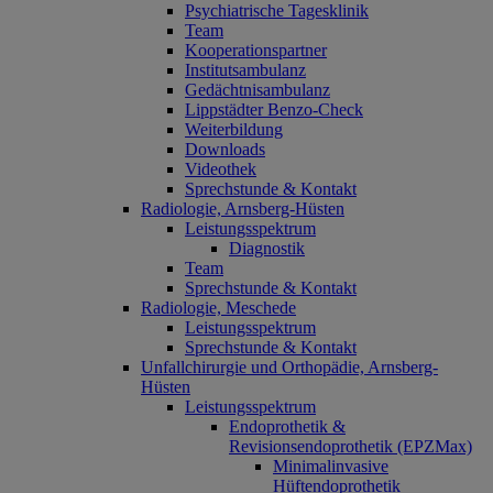
Psychiatrische Tagesklinik
Team
Kooperationspartner
Institutsambulanz
Gedächtnisambulanz
Lippstädter Benzo-Check
Weiterbildung
Downloads
Videothek
Sprechstunde & Kontakt
Radiologie, Arnsberg-Hüsten
Leistungsspektrum
Diagnostik
Team
Sprechstunde & Kontakt
Radiologie, Meschede
Leistungsspektrum
Sprechstunde & Kontakt
Unfallchirurgie und Orthopädie, Arnsberg-
Hüsten
Leistungsspektrum
Endoprothetik &
Revisionsendoprothetik (EPZMax)
Minimalinvasive
Hüftendoprothetik