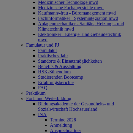
Medizinischer Technologe mwd
Medizinische Fachangestellte mwd
Kaufmann/-frau - Büromanagement mwd
Fachinformatiker - Systemintegration mwd
Anlagenmechaniker - Sanitär-, Heizungs- und
Klimatechnik mwd
Elektroniker - Energie- und Gebäudetechnik
mwd
Famulatur und PJ
Famulatur
Praktisches Jahr
Standorte & Einsatzmöglichkeiten
Benefits & Ausstattung
HSK-Stipendium
Studierenden Bootcamp
Erfahrungsberichte
FAQ
Praktikum
Fort- und Weiterbildung
Bildungsakademie der Gesundheits- und
Sozialwirtschaft Hochsauerland
INA
Termine 2026
Anmeldung
Ansprechpartner