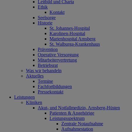
Leitbild und Charta
Ethik
Kontakt
Seelsorge
Historie
St. Johannes-Hospital
Karolinen-Hospital
Marienhospital Arnsberg
St. Walburga-Krankenhaus
Prävention
Operative Versorgung
Mitarbeitervertretung
Betriebsrat
Was wir behandeln
Aktuelles
Termine
Fachfortbildungen
Pressekontakt
Leistungen
Kliniken
Akut- und Notfallmedizin, Arnsberg-Hüsten
Patienten & Angehörige
Leistungsspektrum
Zentrale Notaufnahme
Aufnahmestation