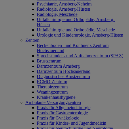
Psychiatrie, Arnsberg-Neheim
Radiologie, Arnsberg-Hüsten
Radiologie, Meschede
Unfallchirurgie und Orthopädie, Arnsberg-
Hüsten
Unfallchirurgie und Orthopädie, Meschede
Urologie und Kinderurologie, Arnsberg-Hüsten
Zentren
Beckenboden- und Kontinenz-Zentrum
Hochsauerland
Sprechstunden- und Aufnahmezentrum (SPAZ)
Brustzentrum
Darmzentrum Arnsberg
Darmzentrum Hochsauerland
Diagnostisches Brustzentrum
ECMO Zentrum
Therapiezentrum
Weaningzentrum
Krankenhaushygiene
Ambulante Versorgungzentren
Praxis für Allgemeinchirurgie
Praxis für Gastroenterologie
Praxis für Gynäkologie
Praxis für Kinder- und Jugendmedizin
Praxis für Neurochirurgie und Neurologie