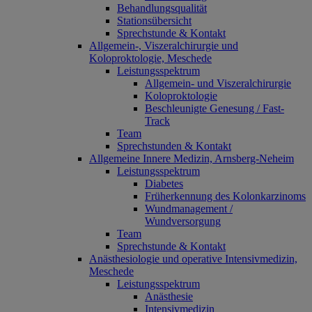
Behandlungsqualität
Stationsübersicht
Sprechstunde & Kontakt
Allgemein-, Viszeralchirurgie und
Koloproktologie, Meschede
Leistungsspektrum
Allgemein- und Viszeralchirurgie
Koloproktologie
Beschleunigte Genesung / Fast-
Track
Team
Sprechstunden & Kontakt
Allgemeine Innere Medizin, Arnsberg-Neheim
Leistungsspektrum
Diabetes
Früherkennung des Kolonkarzinoms
Wundmanagement /
Wundversorgung
Team
Sprechstunde & Kontakt
Anästhesiologie und operative Intensivmedizin,
Meschede
Leistungsspektrum
Anästhesie
Intensivmedizin