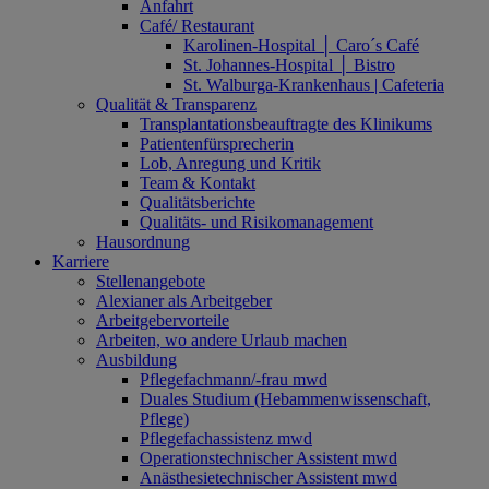
Anfahrt
Café/ Restaurant
Karolinen-Hospital │ Caro´s Café
St. Johannes-Hospital │ Bistro
St. Walburga-Krankenhaus | Cafeteria
Qualität & Transparenz
Transplantationsbeauftragte des Klinikums
Patientenfürsprecherin
Lob, Anregung und Kritik
Team & Kontakt
Qualitätsberichte
Qualitäts- und Risikomanagement
Hausordnung
Karriere
Stellenangebote
Alexianer als Arbeitgeber
Arbeitgebervorteile
Arbeiten, wo andere Urlaub machen
Ausbildung
Pflegefachmann/-frau mwd
Duales Studium (Hebammenwissenschaft,
Pflege)
Pflegefachassistenz mwd
Operationstechnischer Assistent mwd
Anästhesietechnischer Assistent mwd