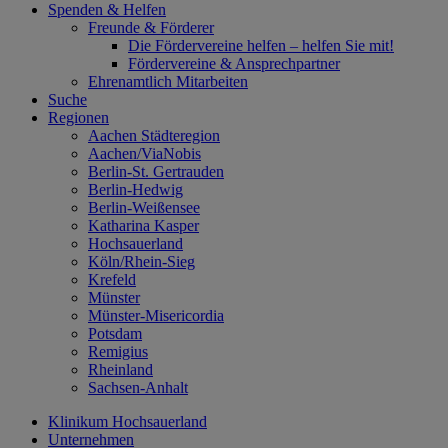
Spenden & Helfen
Freunde & Förderer
Die Fördervereine helfen – helfen Sie mit!
Fördervereine & Ansprechpartner
Ehrenamtlich Mitarbeiten
Suche
Regionen
Aachen Städteregion
Aachen/ViaNobis
Berlin-St. Gertrauden
Berlin-Hedwig
Berlin-Weißensee
Katharina Kasper
Hochsauerland
Köln/Rhein-Sieg
Krefeld
Münster
Münster-Misericordia
Potsdam
Remigius
Rheinland
Sachsen-Anhalt
Klinikum Hochsauerland
Unternehmen