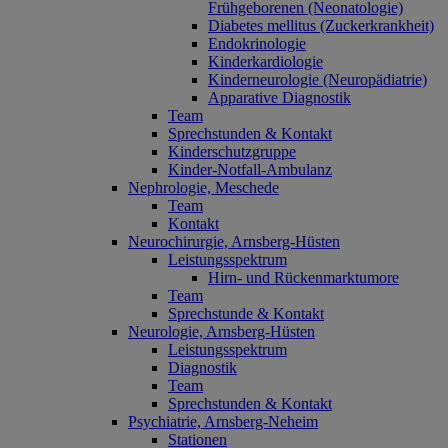
Frühgeborenen (Neonatologie)
Diabetes mellitus (Zuckerkrankheit)
Endokrinologie
Kinderkardiologie
Kinderneurologie (Neuropädiatrie)
Apparative Diagnostik
Team
Sprechstunden & Kontakt
Kinderschutzgruppe
Kinder-Notfall-Ambulanz
Nephrologie, Meschede
Team
Kontakt
Neurochirurgie, Arnsberg-Hüsten
Leistungsspektrum
Hirn- und Rückenmarktumore
Team
Sprechstunde & Kontakt
Neurologie, Arnsberg-Hüsten
Leistungsspektrum
Diagnostik
Team
Sprechstunden & Kontakt
Psychiatrie, Arnsberg-Neheim
Stationen