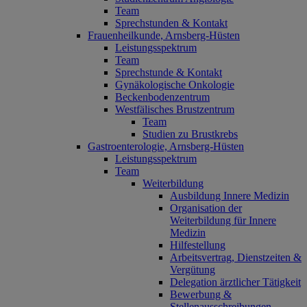
Team
Sprechstunden & Kontakt
Frauenheilkunde, Arnsberg-Hüsten
Leistungsspektrum
Team
Sprechstunde & Kontakt
Gynäkologische Onkologie
Beckenbodenzentrum
Westfälisches Brustzentrum
Team
Studien zu Brustkrebs
Gastroenterologie, Arnsberg-Hüsten
Leistungsspektrum
Team
Weiterbildung
Ausbildung Innere Medizin
Organisation der
Weiterbildung für Innere
Medizin
Hilfestellung
Arbeitsvertrag, Dienstzeiten &
Vergütung
Delegation ärztlicher Tätigkeit
Bewerbung &
Stellenausschreibungen