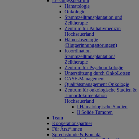
Leistungsspektrum
Hämatologie
Onkologie
Stammzelltransplantation und
Zelltherapie
Zentrum für Palliativmedizin
Hochsauerland
Hämostaseologie
(Blutgerinnungsstörungen)
Koordination
Stammzelltransplantation/
Zelltherapie
Zentrum für Psychoonkologie
Unterstützung durch OnkoLotsen
CASE-Management
Qualitätsmanagement-Onkologie
Zentrum für onkologische Studien &
Tumordokumentation
Hochsauerland
I Hämatologische Studien
II Solide Tumoren
Team
Kooperationspartner
Für Ärzt*innen
Sprechstunde & Kontakt