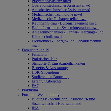
Pflegefachassistenz mwd
Operationstechnischer Assistent mwd
Anästhesietechnischer Assistent mwd
Medizinischer Technologe mwd
Medizinische Fachangestellte mwd
Kaufmann/-frau - Büromanagement mwd
Fachinformatiker - Systemintegration mwd
Anlagenmechaniker - Sanitär-, Heizungs- und
Klimatechnik mwd
Elektroniker - Energie- und Gebäudetechnik
mwd
Famulatur und PJ
Famulatur
Praktisches Jahr
Standorte & Einsatzmöglichkeiten
Benefits & Ausstattung
HSK-Stipendium
Studierenden Bootcamp
Erfahrungsberichte
FAQ
Praktikum
Fort- und Weiterbildung
Bildungsakademie der Gesundheits- und
Sozialwirtschaft Hochsauerland
INA