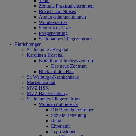
Team
Zentrale Praxisanleiter:innen
Breast Care Nurses
Atmungstherapeut:innen
Wundexpertise
Senior Key User
Pflegeberatung
St. Johannes Pflegezentrum
Einrichtungen
St. Johannes-Hospital
Karolinen-Hospital
Notfall- und Intensivzentrum
Das neue Zentrum
Blick auf den Bau
St. Walburga-Krankenhaus
Marienhospital
MVZ HSK
MVZ Bad Fredeburg
St. Johannes Pflegezentrum
Wohnen mit Service
Die Bewohnerzimmer
Soziale Betreuung
Beirat
Ehrenamt
Impressionen