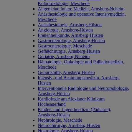
Koloproktologie, Meschede
Allgemeine Innere Medizin, Arnsberg-Neheim
Anästhesiologie und operative Intensivmedizin,
Meschede
Anästhesiologie, Arnsberg-Hüsten
Angiologie, Arnsberg-Hüsten
Frauenheilkunde, Arnsberg-Hüsten
Gastroenterologie, Arnsberg-Hüsten
Gastroenterologie, Meschede
Gefäßchirurgie, Arnsberg-Hüsten
Geriatrie, Arnsberg-Neheim
Hämatologie, Onkologie und Palliativmedizin,
Meschede
Geburtshilfe, Arnsberg-Hüsten
Intensiv- und Beatmungsmedizin, Arnsberg-
Hüsten
Interventionelle Radiologie und Neuroradiologie,
Arnsberg-Hüsten
Kardiologie am Alexianer Klinikum
Hochsauerland
Kinder- und Jugendmedizin (Pädiatrie),
Arnsberg-Hüsten
Nephrologie, Meschede
Neurochirurgie, Arnsberg-Hüsten
Neurologie, Arnsberg-Hüsten