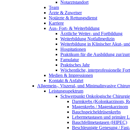
Notarztstandort
Team
Ärzte & Zuweiser
Notärzte & Rettungsdienst
Karriere
Aus- Fort- & Weiterbildung
Ärztliche Weiter- und Fortbildung
Weiterbildung Notfallmedizin
Weiterbildung in Klinischer Akut- un
Hospitationen
Praktikum für die Ausbildung zur/zum 
Famulatur
Praktisches Jahr
Wöchentliche, interprofessionelle For
Medien & Impressionen
Kontakt & Anfahrt
Allgemein-, Viszeral- und Minimalinvasive Chirur
Leistungsspektrum
Schwerpunkt Onkologische Chirurgie
Darmkrebs (Kolonkarzinom, R
Magenkrebs / Magenkarzinom
Bauchspeicheldrüsenkrebs
Lebermetastasen und primäre 
Bauchfellmetastasen (HIPEC)
Beschleunigte Genesung / Fast