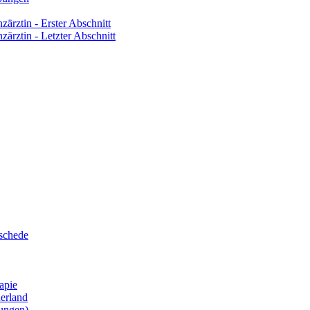
zärztin - Erster Abschnitt
zärztin - Letzter Abschnitt
eschede
apie
erland
ungen)