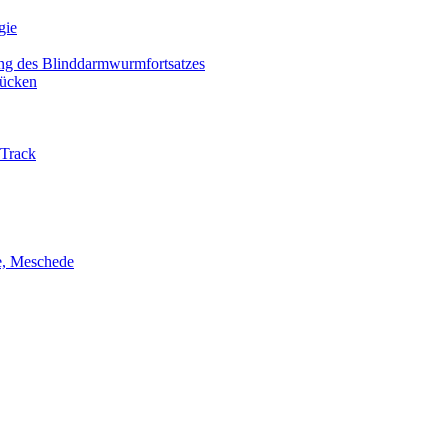
gie
ng des Blinddarmwurmfortsatzes
ücken
-Track
ie, Meschede