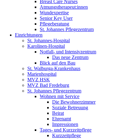
Breast Care Nurses
Atmungstherapeut:innen
Wundexpertise
Senior Key User
Pflegeberatung
St. Johannes Pflegezentrum
Einrichtungen
St. Johannes-Hospital
Karolinen-Hospital
Notfall- und Intensivzentrum
Das neue Zentrum
Blick auf den Bau
St. Walburga-Krankenhaus
Marienhospital
MVZ HSK
MVZ Bad Fredeburg
St. Johannes Pflegezentrum
Wohnen mit Service
Die Bewohnerzimmer
Soziale Betreuung
Beirat
Ehrenamt
Impressionen
Tages- und Kurzzeitpflege
Kurzzeitpflege