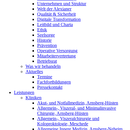
Unternehmen und Struktur
Welt der Alexianer
Qualität & Sicherheit
Digitale Transformation
Leitbild und Charta
Ethik
Seelsorge
Historie
Prävention
Operative Versorgung
Mitarbeitervertretung
Betriebsrat
Was wir behandeln
Aktuelles
Termine
Fachfortbildungen
Pressekontakt
Leistungen
Kliniken
Akut- und Notfallmedizin, Arnsberg-Hüsten
Allgemein-, Viszeral- und Minimalinvasive
Chirurgie, Arnsberg-Hüsten
Allgemein-, Viszeralchirurgie und
Koloproktologie, Meschede
Allgemeine Innere Medizin, Arnsberg-Neheim