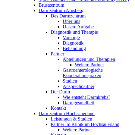
Brustzentrum
Darmzentrum Arnsberg
Das Darmzentrum
Über uns
Unsere Aufgabe
Diagnostik und Therapie
Vorsorge
Diagnostik
Behandlung
Partner
Abteilungen und Therapien
Weitere Partner
Gastroenterologische
Kooperationspraxen
Studien
Ansprechpartner
Der Darm
Wie entsteht Darmkrebs?
Darmgesundheit
Kontakt
Darmzentrum Hochsauerland
Leistungen & Studien
Partner im Klinikum Hochsauerland
Weitere Partner