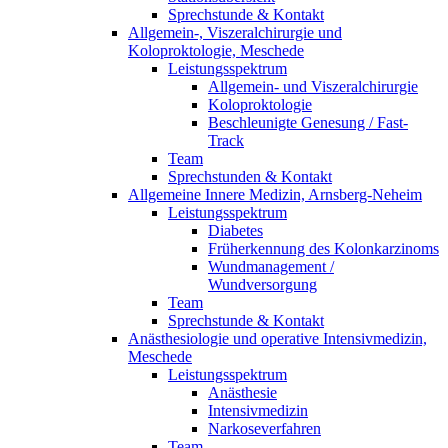
Sprechstunde & Kontakt
Allgemein-, Viszeralchirurgie und
Koloproktologie, Meschede
Leistungsspektrum
Allgemein- und Viszeralchirurgie
Koloproktologie
Beschleunigte Genesung / Fast-
Track
Team
Sprechstunden & Kontakt
Allgemeine Innere Medizin, Arnsberg-Neheim
Leistungsspektrum
Diabetes
Früherkennung des Kolonkarzinoms
Wundmanagement /
Wundversorgung
Team
Sprechstunde & Kontakt
Anästhesiologie und operative Intensivmedizin,
Meschede
Leistungsspektrum
Anästhesie
Intensivmedizin
Narkoseverfahren
Team