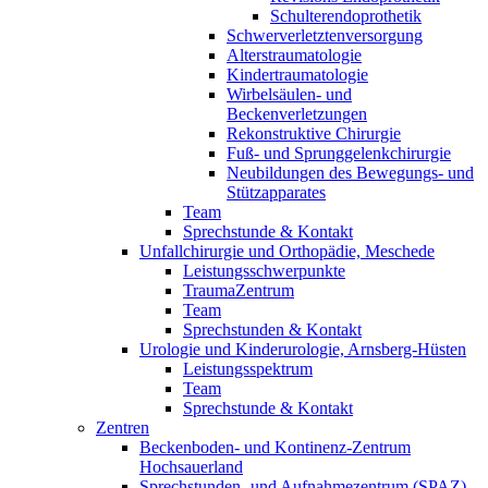
Schulterendoprothetik
Schwerverletztenversorgung
Alterstraumatologie
Kindertraumatologie
Wirbelsäulen- und
Beckenverletzungen
Rekonstruktive Chirurgie
Fuß- und Sprunggelenkchirurgie
Neubildungen des Bewegungs- und
Stützapparates
Team
Sprechstunde & Kontakt
Unfallchirurgie und Orthopädie, Meschede
Leistungsschwerpunkte
TraumaZentrum
Team
Sprechstunden & Kontakt
Urologie und Kinderurologie, Arnsberg-Hüsten
Leistungsspektrum
Team
Sprechstunde & Kontakt
Zentren
Beckenboden- und Kontinenz-Zentrum
Hochsauerland
Sprechstunden- und Aufnahmezentrum (SPAZ)