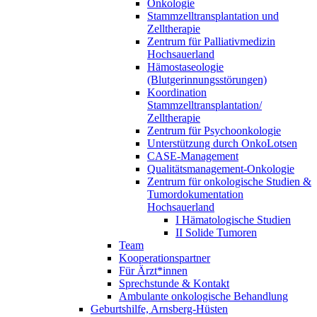
Onkologie
Stammzelltransplantation und
Zelltherapie
Zentrum für Palliativmedizin
Hochsauerland
Hämostaseologie
(Blutgerinnungsstörungen)
Koordination
Stammzelltransplantation/
Zelltherapie
Zentrum für Psychoonkologie
Unterstützung durch OnkoLotsen
CASE-Management
Qualitätsmanagement-Onkologie
Zentrum für onkologische Studien &
Tumordokumentation
Hochsauerland
I Hämatologische Studien
II Solide Tumoren
Team
Kooperationspartner
Für Ärzt*innen
Sprechstunde & Kontakt
Ambulante onkologische Behandlung
Geburtshilfe, Arnsberg-Hüsten