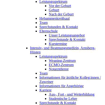
Leistungsspektrum
Vor der Geburt
Geburt
Nach der Geburt
Hebammenkreißsaal
Team
Sprechstunden & Kontakt
Elternschule
Unser Leistungsangebot
Sprechstunde & Kontakt
Kurstermine
Intensiv- und Beatmungsmedizin, Arnsberg-
Hüsten
Leistungsspektrum
Weaning-Zentrum
ECMO-Zentrum
Notarztdienst
Team
Informationen für ärztliche Kolleg:innen /
Zuweiser
Informationen für Angehörige
Karriere
Aus-, Fort - und Weiterbildung
Studentische Lehre
Sprechstunde & Kontakt