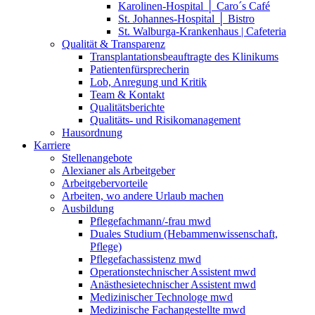
Karolinen-Hospital │ Caro´s Café
St. Johannes-Hospital │ Bistro
St. Walburga-Krankenhaus | Cafeteria
Qualität & Transparenz
Transplantationsbeauftragte des Klinikums
Patientenfürsprecherin
Lob, Anregung und Kritik
Team & Kontakt
Qualitätsberichte
Qualitäts- und Risikomanagement
Hausordnung
Karriere
Stellenangebote
Alexianer als Arbeitgeber
Arbeitgebervorteile
Arbeiten, wo andere Urlaub machen
Ausbildung
Pflegefachmann/-frau mwd
Duales Studium (Hebammenwissenschaft,
Pflege)
Pflegefachassistenz mwd
Operationstechnischer Assistent mwd
Anästhesietechnischer Assistent mwd
Medizinischer Technologe mwd
Medizinische Fachangestellte mwd