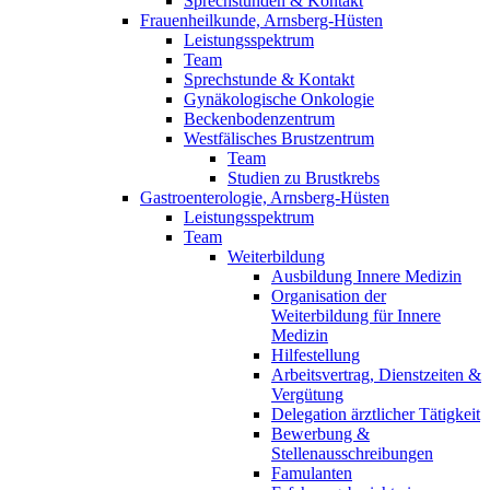
Sprechstunden & Kontakt
Frauenheilkunde, Arnsberg-Hüsten
Leistungsspektrum
Team
Sprechstunde & Kontakt
Gynäkologische Onkologie
Beckenbodenzentrum
Westfälisches Brustzentrum
Team
Studien zu Brustkrebs
Gastroenterologie, Arnsberg-Hüsten
Leistungsspektrum
Team
Weiterbildung
Ausbildung Innere Medizin
Organisation der
Weiterbildung für Innere
Medizin
Hilfestellung
Arbeitsvertrag, Dienstzeiten &
Vergütung
Delegation ärztlicher Tätigkeit
Bewerbung &
Stellenausschreibungen
Famulanten