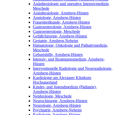
Anästhesiologie und operative Intensivmedizin,
Meschede
Anästhesiologie, Arnsberg-Hüsten
Angiologie, Arnsberg-Hüsten
Frauenheilkunde, Arnsberg-Hüsten
Gastroenterologie, Arnsberg-Hüsten
Gastroenterologie, Meschede
Gefäßchirurgie, Arnsberg-Hüsten
Geriatrie, Arnsberg-Neheim
Hämatologie, Onkologie und Palliativmedizin,
Meschede
Geburtshilfe, Arnsberg-Hüsten
Intensiv- und Beatmungsmedizin, Arnsberg-
Hüsten
Interventionelle Radiologie und Neuroradiologie,
Arnsberg-Hüsten
Kardiologie am Alexianer Klinikum
Hochsauerland
Kinder- und Jugendmedizin (Pädiatrie),
Arnsberg-Hüsten
Nephrologie, Meschede
Neurochirurgie, Arnsberg-Hüsten
Neurologie, Arnsberg-Hüsten
Psychiatrie, Arnsberg-Neheim
Radiologie, Arnsberg-Hüsten