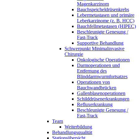
Magenkarzinom
Bauchspeicheldrüsenkrebs
Lebermetastasen und primäre
Leberkarzinome (z. B. HCC)
Bauchfellmetastasen (HIPEC)
Beschleunigte Genesung /
Fast-Track
Supportive Behandlung
Schwerpunkt Minimalinvasive
Chirurgie
Onkologische Operationen
Darmoperationen und
Entfernung des
Blinddarmwurmfortsatzes
Operationen von
Bauchwandbrücken
Gallenblasenoperationen
Schilddrüsenerkrankungen
Refluxerkrankung
Beschleunigte Genesung /
Fast-Track
Team
Weiterbildung
Behandlungsqualität
Stationsübersicht