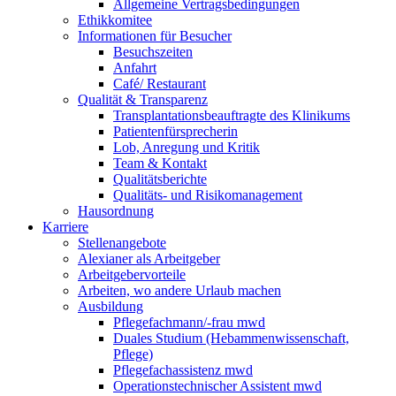
Allgemeine Vertragsbedingungen
Ethikkomitee
Informationen für Besucher
Besuchszeiten
Anfahrt
Café/ Restaurant
Qualität & Transparenz
Transplantationsbeauftragte des Klinikums
Patientenfürsprecherin
Lob, Anregung und Kritik
Team & Kontakt
Qualitätsberichte
Qualitäts- und Risikomanagement
Hausordnung
Karriere
Stellenangebote
Alexianer als Arbeitgeber
Arbeitgebervorteile
Arbeiten, wo andere Urlaub machen
Ausbildung
Pflegefachmann/-frau mwd
Duales Studium (Hebammenwissenschaft,
Pflege)
Pflegefachassistenz mwd
Operationstechnischer Assistent mwd