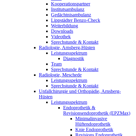
Kooperationspartner
Institutsambulanz
Gedächtnisambulanz
Lippstädter Benzo-Check
Weiterbildung
Downloads
Videothek
Sprechstunde & Kontakt
Radiologie, Arnsberg-Hüsten
Leistungsspektrum
Diagnostik
Team
Sprechstunde & Kontakt
Radiologie, Meschede
Leistungsspektrum
Sprechstunde & Kontakt
Unfallchirurgie und Orthopädie, Arnsberg-
Hüsten
Leistungsspektrum
Endoprothetik &
Revisionsendoprothetik (EPZMax)
Minimalinvasive
Hüftendoprothetik
Knie Endoprothetik
Revisions Endoprothetik