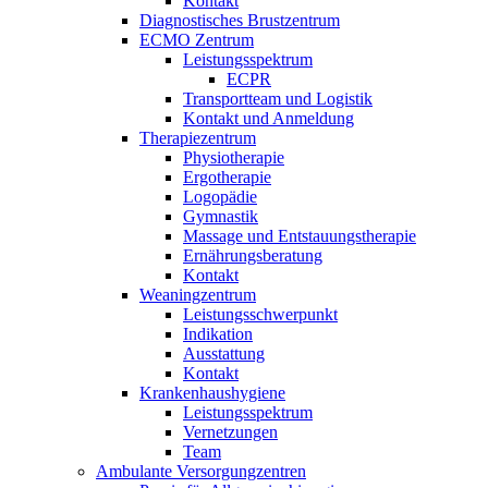
Kontakt
Diagnostisches Brustzentrum
ECMO Zentrum
Leistungsspektrum
ECPR
Transportteam und Logistik
Kontakt und Anmeldung
Therapiezentrum
Physiotherapie
Ergotherapie
Logopädie
Gymnastik
Massage und Entstauungstherapie
Ernährungsberatung
Kontakt
Weaningzentrum
Leistungsschwerpunkt
Indikation
Ausstattung
Kontakt
Krankenhaushygiene
Leistungsspektrum
Vernetzungen
Team
Ambulante Versorgungzentren