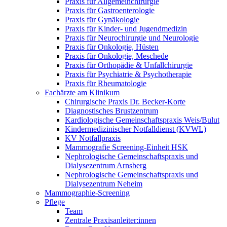
Praxis für Allgemeinchirurgie
Praxis für Gastroenterologie
Praxis für Gynäkologie
Praxis für Kinder- und Jugendmedizin
Praxis für Neurochirurgie und Neurologie
Praxis für Onkologie, Hüsten
Praxis für Onkologie, Meschede
Praxis für Orthopädie & Unfallchirurgie
Praxis für Psychiatrie & Psychotherapie
Praxis für Rheumatologie
Fachärzte am Klinikum
Chirurgische Praxis Dr. Becker-Korte
Diagnostisches Brustzentrum
Kardiologische Gemeinschaftspraxis Weis/Bulut
Kindermedizinischer Notfalldienst (KVWL)
KV Notfallpraxis
Mammografie Screening-Einheit HSK
Nephrologische Gemeinschaftspraxis und
Dialysezentrum Arnsberg
Nephrologische Gemeinschaftspraxis und
Dialysezentrum Neheim
Mammographie-Screening
Pflege
Team
Zentrale Praxisanleiter:innen