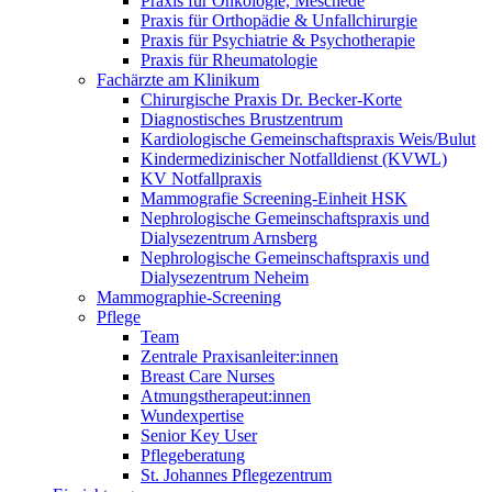
Praxis für Onkologie, Meschede
Praxis für Orthopädie & Unfallchirurgie
Praxis für Psychiatrie & Psychotherapie
Praxis für Rheumatologie
Fachärzte am Klinikum
Chirurgische Praxis Dr. Becker-Korte
Diagnostisches Brustzentrum
Kardiologische Gemeinschaftspraxis Weis/Bulut
Kindermedizinischer Notfalldienst (KVWL)
KV Notfallpraxis
Mammografie Screening-Einheit HSK
Nephrologische Gemeinschaftspraxis und
Dialysezentrum Arnsberg
Nephrologische Gemeinschaftspraxis und
Dialysezentrum Neheim
Mammographie-Screening
Pflege
Team
Zentrale Praxisanleiter:innen
Breast Care Nurses
Atmungstherapeut:innen
Wundexpertise
Senior Key User
Pflegeberatung
St. Johannes Pflegezentrum