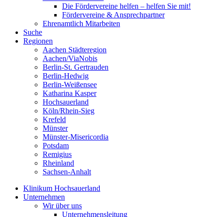
Die Fördervereine helfen – helfen Sie mit!
Fördervereine & Ansprechpartner
Ehrenamtlich Mitarbeiten
Suche
Regionen
Aachen Städteregion
Aachen/ViaNobis
Berlin-St. Gertrauden
Berlin-Hedwig
Berlin-Weißensee
Katharina Kasper
Hochsauerland
Köln/Rhein-Sieg
Krefeld
Münster
Münster-Misericordia
Potsdam
Remigius
Rheinland
Sachsen-Anhalt
Klinikum Hochsauerland
Unternehmen
Wir über uns
Unternehmensleitung