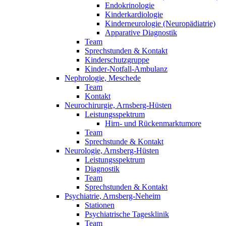
Endokrinologie
Kinderkardiologie
Kinderneurologie (Neuropädiatrie)
Apparative Diagnostik
Team
Sprechstunden & Kontakt
Kinderschutzgruppe
Kinder-Notfall-Ambulanz
Nephrologie, Meschede
Team
Kontakt
Neurochirurgie, Arnsberg-Hüsten
Leistungsspektrum
Hirn- und Rückenmarktumore
Team
Sprechstunde & Kontakt
Neurologie, Arnsberg-Hüsten
Leistungsspektrum
Diagnostik
Team
Sprechstunden & Kontakt
Psychiatrie, Arnsberg-Neheim
Stationen
Psychiatrische Tagesklinik
Team