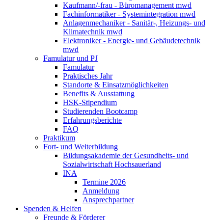
Kaufmann/-frau - Büromanagement mwd
Fachinformatiker - Systemintegration mwd
Anlagenmechaniker - Sanitär-, Heizungs- und
Klimatechnik mwd
Elektroniker - Energie- und Gebäudetechnik
mwd
Famulatur und PJ
Famulatur
Praktisches Jahr
Standorte & Einsatzmöglichkeiten
Benefits & Ausstattung
HSK-Stipendium
Studierenden Bootcamp
Erfahrungsberichte
FAQ
Praktikum
Fort- und Weiterbildung
Bildungsakademie der Gesundheits- und
Sozialwirtschaft Hochsauerland
INA
Termine 2026
Anmeldung
Ansprechpartner
Spenden & Helfen
Freunde & Förderer