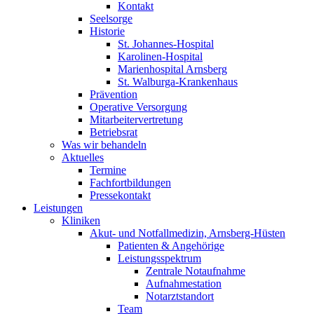
Kontakt
Seelsorge
Historie
St. Johannes-Hospital
Karolinen-Hospital
Marienhospital Arnsberg
St. Walburga-Krankenhaus
Prävention
Operative Versorgung
Mitarbeitervertretung
Betriebsrat
Was wir behandeln
Aktuelles
Termine
Fachfortbildungen
Pressekontakt
Leistungen
Kliniken
Akut- und Notfallmedizin, Arnsberg-Hüsten
Patienten & Angehörige
Leistungsspektrum
Zentrale Notaufnahme
Aufnahmestation
Notarztstandort
Team