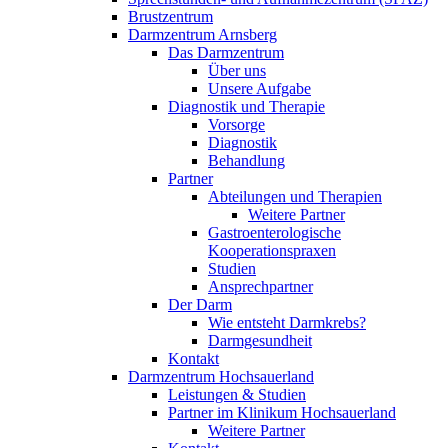
Brustzentrum
Darmzentrum Arnsberg
Das Darmzentrum
Über uns
Unsere Aufgabe
Diagnostik und Therapie
Vorsorge
Diagnostik
Behandlung
Partner
Abteilungen und Therapien
Weitere Partner
Gastroenterologische
Kooperationspraxen
Studien
Ansprechpartner
Der Darm
Wie entsteht Darmkrebs?
Darmgesundheit
Kontakt
Darmzentrum Hochsauerland
Leistungen & Studien
Partner im Klinikum Hochsauerland
Weitere Partner