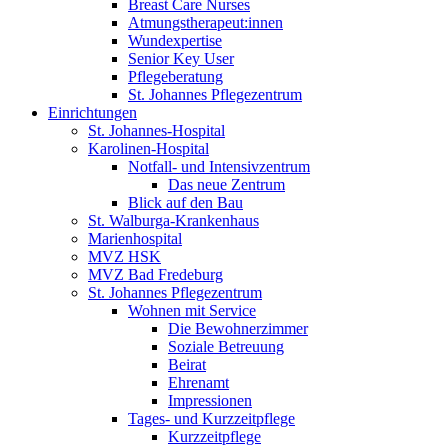
Breast Care Nurses
Atmungstherapeut:innen
Wundexpertise
Senior Key User
Pflegeberatung
St. Johannes Pflegezentrum
Einrichtungen
St. Johannes-Hospital
Karolinen-Hospital
Notfall- und Intensivzentrum
Das neue Zentrum
Blick auf den Bau
St. Walburga-Krankenhaus
Marienhospital
MVZ HSK
MVZ Bad Fredeburg
St. Johannes Pflegezentrum
Wohnen mit Service
Die Bewohnerzimmer
Soziale Betreuung
Beirat
Ehrenamt
Impressionen
Tages- und Kurzzeitpflege
Kurzzeitpflege