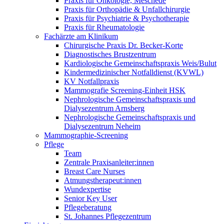
Praxis für Onkologie, Meschede
Praxis für Orthopädie & Unfallchirurgie
Praxis für Psychiatrie & Psychotherapie
Praxis für Rheumatologie
Fachärzte am Klinikum
Chirurgische Praxis Dr. Becker-Korte
Diagnostisches Brustzentrum
Kardiologische Gemeinschaftspraxis Weis/Bulut
Kindermedizinischer Notfalldienst (KVWL)
KV Notfallpraxis
Mammografie Screening-Einheit HSK
Nephrologische Gemeinschaftspraxis und
Dialysezentrum Arnsberg
Nephrologische Gemeinschaftspraxis und
Dialysezentrum Neheim
Mammographie-Screening
Pflege
Team
Zentrale Praxisanleiter:innen
Breast Care Nurses
Atmungstherapeut:innen
Wundexpertise
Senior Key User
Pflegeberatung
St. Johannes Pflegezentrum