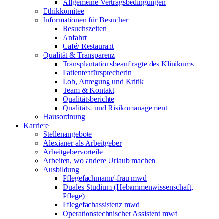
Allgemeine Vertragsbedingungen
Ethikkomitee
Informationen für Besucher
Besuchszeiten
Anfahrt
Café/ Restaurant
Qualität & Transparenz
Transplantationsbeauftragte des Klinikums
Patientenfürsprecherin
Lob, Anregung und Kritik
Team & Kontakt
Qualitätsberichte
Qualitäts- und Risikomanagement
Hausordnung
Karriere
Stellenangebote
Alexianer als Arbeitgeber
Arbeitgebervorteile
Arbeiten, wo andere Urlaub machen
Ausbildung
Pflegefachmann/-frau mwd
Duales Studium (Hebammenwissenschaft,
Pflege)
Pflegefachassistenz mwd
Operationstechnischer Assistent mwd