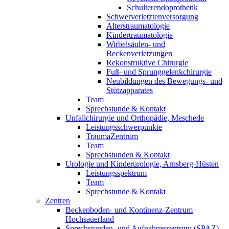
Schulterendoprothetik
Schwerverletztenversorgung
Alterstraumatologie
Kindertraumatologie
Wirbelsäulen- und
Beckenverletzungen
Rekonstruktive Chirurgie
Fuß- und Sprunggelenkchirurgie
Neubildungen des Bewegungs- und
Stützapparates
Team
Sprechstunde & Kontakt
Unfallchirurgie und Orthopädie, Meschede
Leistungsschwerpunkte
TraumaZentrum
Team
Sprechstunden & Kontakt
Urologie und Kinderurologie, Arnsberg-Hüsten
Leistungsspektrum
Team
Sprechstunde & Kontakt
Zentren
Beckenboden- und Kontinenz-Zentrum
Hochsauerland
Sprechstunden- und Aufnahmezentrum (SPAZ)