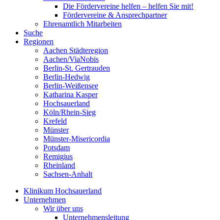
Die Fördervereine helfen – helfen Sie mit!
Fördervereine & Ansprechpartner
Ehrenamtlich Mitarbeiten
Suche
Regionen
Aachen Städteregion
Aachen/ViaNobis
Berlin-St. Gertrauden
Berlin-Hedwig
Berlin-Weißensee
Katharina Kasper
Hochsauerland
Köln/Rhein-Sieg
Krefeld
Münster
Münster-Misericordia
Potsdam
Remigius
Rheinland
Sachsen-Anhalt
Klinikum Hochsauerland
Unternehmen
Wir über uns
Unternehmensleitung