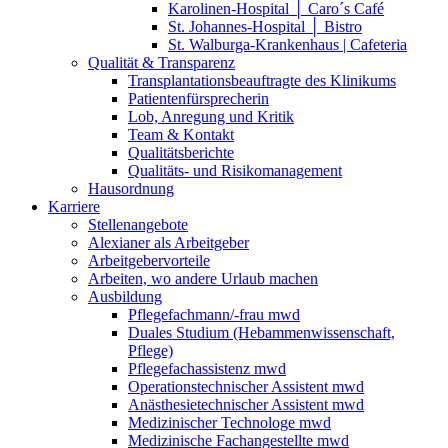
Karolinen-Hospital │ Caro´s Café
St. Johannes-Hospital │ Bistro
St. Walburga-Krankenhaus | Cafeteria
Qualität & Transparenz
Transplantationsbeauftragte des Klinikums
Patientenfürsprecherin
Lob, Anregung und Kritik
Team & Kontakt
Qualitätsberichte
Qualitäts- und Risikomanagement
Hausordnung
Karriere
Stellenangebote
Alexianer als Arbeitgeber
Arbeitgebervorteile
Arbeiten, wo andere Urlaub machen
Ausbildung
Pflegefachmann/-frau mwd
Duales Studium (Hebammenwissenschaft,
Pflege)
Pflegefachassistenz mwd
Operationstechnischer Assistent mwd
Anästhesietechnischer Assistent mwd
Medizinischer Technologe mwd
Medizinische Fachangestellte mwd