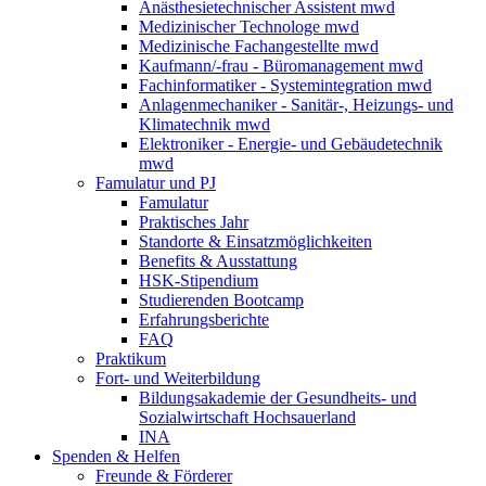
Anästhesietechnischer Assistent mwd
Medizinischer Technologe mwd
Medizinische Fachangestellte mwd
Kaufmann/-frau - Büromanagement mwd
Fachinformatiker - Systemintegration mwd
Anlagenmechaniker - Sanitär-, Heizungs- und
Klimatechnik mwd
Elektroniker - Energie- und Gebäudetechnik
mwd
Famulatur und PJ
Famulatur
Praktisches Jahr
Standorte & Einsatzmöglichkeiten
Benefits & Ausstattung
HSK-Stipendium
Studierenden Bootcamp
Erfahrungsberichte
FAQ
Praktikum
Fort- und Weiterbildung
Bildungsakademie der Gesundheits- und
Sozialwirtschaft Hochsauerland
INA
Spenden & Helfen
Freunde & Förderer