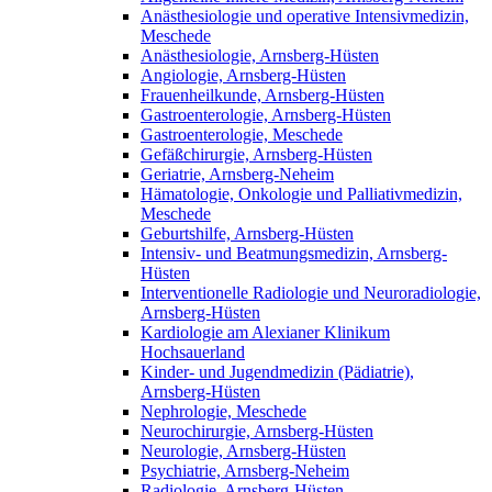
Anästhesiologie und operative Intensivmedizin,
Meschede
Anästhesiologie, Arnsberg-Hüsten
Angiologie, Arnsberg-Hüsten
Frauenheilkunde, Arnsberg-Hüsten
Gastroenterologie, Arnsberg-Hüsten
Gastroenterologie, Meschede
Gefäßchirurgie, Arnsberg-Hüsten
Geriatrie, Arnsberg-Neheim
Hämatologie, Onkologie und Palliativmedizin,
Meschede
Geburtshilfe, Arnsberg-Hüsten
Intensiv- und Beatmungsmedizin, Arnsberg-
Hüsten
Interventionelle Radiologie und Neuroradiologie,
Arnsberg-Hüsten
Kardiologie am Alexianer Klinikum
Hochsauerland
Kinder- und Jugendmedizin (Pädiatrie),
Arnsberg-Hüsten
Nephrologie, Meschede
Neurochirurgie, Arnsberg-Hüsten
Neurologie, Arnsberg-Hüsten
Psychiatrie, Arnsberg-Neheim
Radiologie, Arnsberg-Hüsten