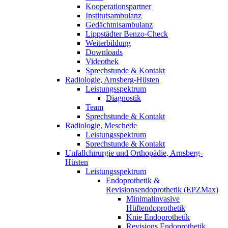
Kooperationspartner
Institutsambulanz
Gedächtnisambulanz
Lippstädter Benzo-Check
Weiterbildung
Downloads
Videothek
Sprechstunde & Kontakt
Radiologie, Arnsberg-Hüsten
Leistungsspektrum
Diagnostik
Team
Sprechstunde & Kontakt
Radiologie, Meschede
Leistungsspektrum
Sprechstunde & Kontakt
Unfallchirurgie und Orthopädie, Arnsberg-
Hüsten
Leistungsspektrum
Endoprothetik &
Revisionsendoprothetik (EPZMax)
Minimalinvasive
Hüftendoprothetik
Knie Endoprothetik
Revisions Endoprothetik