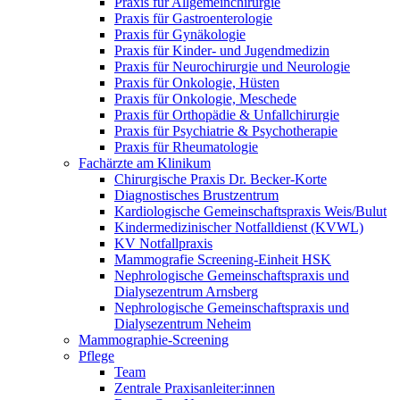
Praxis für Allgemeinchirurgie
Praxis für Gastroenterologie
Praxis für Gynäkologie
Praxis für Kinder- und Jugendmedizin
Praxis für Neurochirurgie und Neurologie
Praxis für Onkologie, Hüsten
Praxis für Onkologie, Meschede
Praxis für Orthopädie & Unfallchirurgie
Praxis für Psychiatrie & Psychotherapie
Praxis für Rheumatologie
Fachärzte am Klinikum
Chirurgische Praxis Dr. Becker-Korte
Diagnostisches Brustzentrum
Kardiologische Gemeinschaftspraxis Weis/Bulut
Kindermedizinischer Notfalldienst (KVWL)
KV Notfallpraxis
Mammografie Screening-Einheit HSK
Nephrologische Gemeinschaftspraxis und
Dialysezentrum Arnsberg
Nephrologische Gemeinschaftspraxis und
Dialysezentrum Neheim
Mammographie-Screening
Pflege
Team
Zentrale Praxisanleiter:innen