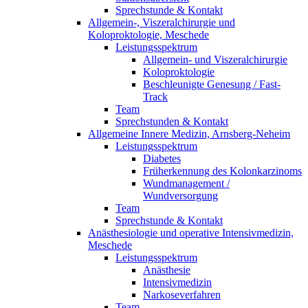
Sprechstunde & Kontakt
Allgemein-, Viszeralchirurgie und
Koloproktologie, Meschede
Leistungsspektrum
Allgemein- und Viszeralchirurgie
Koloproktologie
Beschleunigte Genesung / Fast-
Track
Team
Sprechstunden & Kontakt
Allgemeine Innere Medizin, Arnsberg-Neheim
Leistungsspektrum
Diabetes
Früherkennung des Kolonkarzinoms
Wundmanagement /
Wundversorgung
Team
Sprechstunde & Kontakt
Anästhesiologie und operative Intensivmedizin,
Meschede
Leistungsspektrum
Anästhesie
Intensivmedizin
Narkoseverfahren
Team