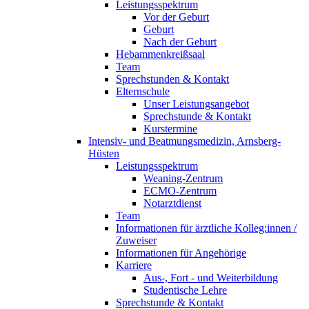
Leistungsspektrum
Vor der Geburt
Geburt
Nach der Geburt
Hebammenkreißsaal
Team
Sprechstunden & Kontakt
Elternschule
Unser Leistungsangebot
Sprechstunde & Kontakt
Kurstermine
Intensiv- und Beatmungsmedizin, Arnsberg-
Hüsten
Leistungsspektrum
Weaning-Zentrum
ECMO-Zentrum
Notarztdienst
Team
Informationen für ärztliche Kolleg:innen /
Zuweiser
Informationen für Angehörige
Karriere
Aus-, Fort - und Weiterbildung
Studentische Lehre
Sprechstunde & Kontakt