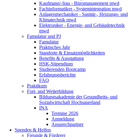
Kaufmann/-frau - Büromanagement mwd
Fachinformatiker - Systemintegration mwd
Anlagenmechaniker - Sanitär-, Heizungs- und
Klimatechnik mwd
Elektroniker - Energie- und Gebäudetechnik
mwd
Famulatur und PJ
Famulatur
Praktisches Jahr
Standorte & Einsatzmöglichkeiten
Benefits & Ausstattung
HSK-Stipendium
Studierenden Bootcamp
Erfahrungsberichte
FAQ
Praktikum
Fort- und Weiterbildung
Bildungsakademie der Gesundheits- und
Sozialwirtschaft Hochsauerland
INA
Termine 2026
Anmeldung
Ansprechpartner
Spenden & Helfen
Freunde & Förderer