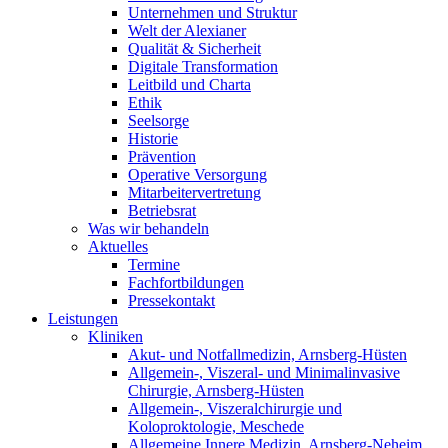
Unternehmen und Struktur
Welt der Alexianer
Qualität & Sicherheit
Digitale Transformation
Leitbild und Charta
Ethik
Seelsorge
Historie
Prävention
Operative Versorgung
Mitarbeitervertretung
Betriebsrat
Was wir behandeln
Aktuelles
Termine
Fachfortbildungen
Pressekontakt
Leistungen
Kliniken
Akut- und Notfallmedizin, Arnsberg-Hüsten
Allgemein-, Viszeral- und Minimalinvasive
Chirurgie, Arnsberg-Hüsten
Allgemein-, Viszeralchirurgie und
Koloproktologie, Meschede
Allgemeine Innere Medizin, Arnsberg-Neheim