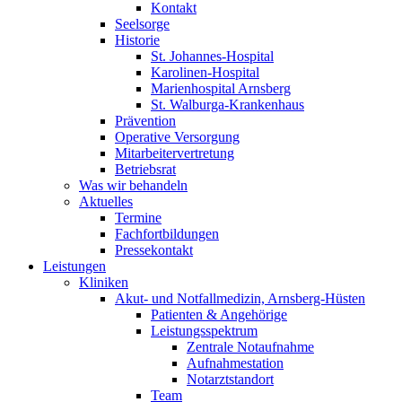
Kontakt
Seelsorge
Historie
St. Johannes-Hospital
Karolinen-Hospital
Marienhospital Arnsberg
St. Walburga-Krankenhaus
Prävention
Operative Versorgung
Mitarbeitervertretung
Betriebsrat
Was wir behandeln
Aktuelles
Termine
Fachfortbildungen
Pressekontakt
Leistungen
Kliniken
Akut- und Notfallmedizin, Arnsberg-Hüsten
Patienten & Angehörige
Leistungsspektrum
Zentrale Notaufnahme
Aufnahmestation
Notarztstandort
Team