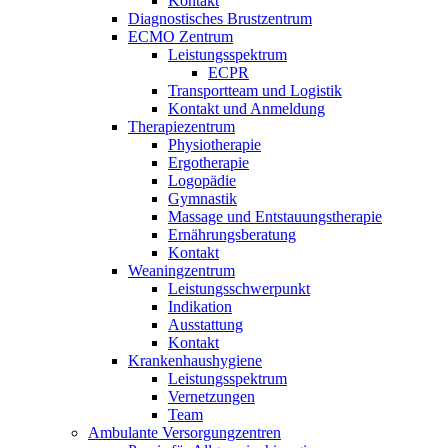
Kontakt
Diagnostisches Brustzentrum
ECMO Zentrum
Leistungsspektrum
ECPR
Transportteam und Logistik
Kontakt und Anmeldung
Therapiezentrum
Physiotherapie
Ergotherapie
Logopädie
Gymnastik
Massage und Entstauungstherapie
Ernährungsberatung
Kontakt
Weaningzentrum
Leistungsschwerpunkt
Indikation
Ausstattung
Kontakt
Krankenhaushygiene
Leistungsspektrum
Vernetzungen
Team
Ambulante Versorgungzentren