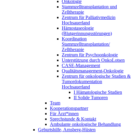
Onkologie
Stammzelltransplantation und
Zelltherapie
Zentrum für Palliativmedizin
Hochsauerland
Hämostaseologie
(Blutgerinnungsstörungen)
Koordination
Stammzelltransplantation/
Zelltherapie
Zentrum für Psychoonkologie
Unterstützung durch OnkoLotsen
CASE-Management
Qualitätsmanagement-Onkologie
Zentrum für onkologische Studien &
Tumordokumentation
Hochsauerland
I Hämatologische Studien
II Solide Tumoren
Team
Kooperationspartner
Für Ärzt*innen
Sprechstunde & Kontakt
Ambulante onkologische Behandlung
Geburtshilfe, Arnsberg-Hüsten