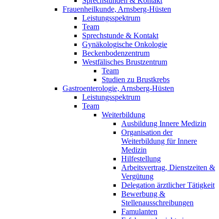
Sprechstunden & Kontakt
Frauenheilkunde, Arnsberg-Hüsten
Leistungsspektrum
Team
Sprechstunde & Kontakt
Gynäkologische Onkologie
Beckenbodenzentrum
Westfälisches Brustzentrum
Team
Studien zu Brustkrebs
Gastroenterologie, Arnsberg-Hüsten
Leistungsspektrum
Team
Weiterbildung
Ausbildung Innere Medizin
Organisation der
Weiterbildung für Innere
Medizin
Hilfestellung
Arbeitsvertrag, Dienstzeiten &
Vergütung
Delegation ärztlicher Tätigkeit
Bewerbung &
Stellenausschreibungen
Famulanten