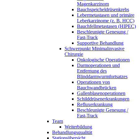
Magenkarzinom
Bauchspeicheldrüsenkrebs
Lebermetastasen und primäre
Leberkarzinome (z. B. HCC)
Bauchfellmetastasen (HIPEC)
Beschleunigte Genesung /
Fast-Track
Supportive Behandlung
Schwerpunkt Minimalinvasive
Chirurgie
Onkologische Operationen
Darmoperationen und
Entfernung des
Blinddarmwurmfortsatzes
Operationen von
Bauchwandbrücken
Gallenblasenoperationen
Schilddrüsenerkrankungen
Refluxerkrankung
Beschleunigte Genesung /
Fast-Track
Team
Weiterbildung
Behandlungsqualität
Stationsübersicht