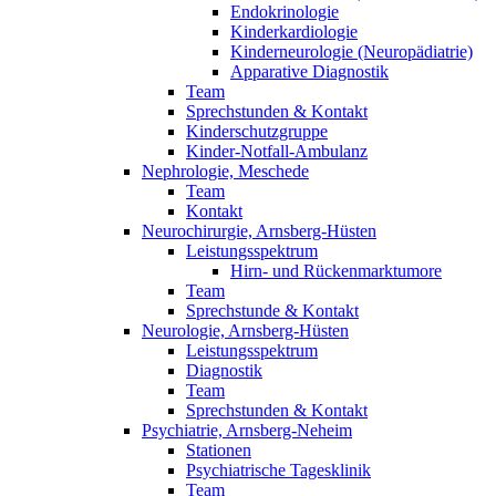
Endokrinologie
Kinderkardiologie
Kinderneurologie (Neuropädiatrie)
Apparative Diagnostik
Team
Sprechstunden & Kontakt
Kinderschutzgruppe
Kinder-Notfall-Ambulanz
Nephrologie, Meschede
Team
Kontakt
Neurochirurgie, Arnsberg-Hüsten
Leistungsspektrum
Hirn- und Rückenmarktumore
Team
Sprechstunde & Kontakt
Neurologie, Arnsberg-Hüsten
Leistungsspektrum
Diagnostik
Team
Sprechstunden & Kontakt
Psychiatrie, Arnsberg-Neheim
Stationen
Psychiatrische Tagesklinik
Team