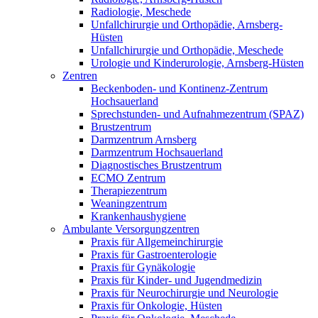
Radiologie, Meschede
Unfallchirurgie und Orthopädie, Arnsberg-
Hüsten
Unfallchirurgie und Orthopädie, Meschede
Urologie und Kinderurologie, Arnsberg-Hüsten
Zentren
Beckenboden- und Kontinenz-Zentrum
Hochsauerland
Sprechstunden- und Aufnahmezentrum (SPAZ)
Brustzentrum
Darmzentrum Arnsberg
Darmzentrum Hochsauerland
Diagnostisches Brustzentrum
ECMO Zentrum
Therapiezentrum
Weaningzentrum
Krankenhaushygiene
Ambulante Versorgungzentren
Praxis für Allgemeinchirurgie
Praxis für Gastroenterologie
Praxis für Gynäkologie
Praxis für Kinder- und Jugendmedizin
Praxis für Neurochirurgie und Neurologie
Praxis für Onkologie, Hüsten