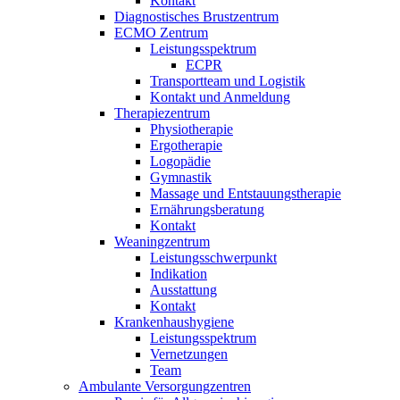
Kontakt
Diagnostisches Brustzentrum
ECMO Zentrum
Leistungsspektrum
ECPR
Transportteam und Logistik
Kontakt und Anmeldung
Therapiezentrum
Physiotherapie
Ergotherapie
Logopädie
Gymnastik
Massage und Entstauungstherapie
Ernährungsberatung
Kontakt
Weaningzentrum
Leistungsschwerpunkt
Indikation
Ausstattung
Kontakt
Krankenhaushygiene
Leistungsspektrum
Vernetzungen
Team
Ambulante Versorgungzentren