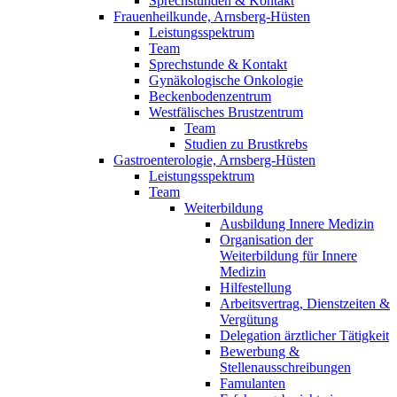
Sprechstunden & Kontakt
Frauenheilkunde, Arnsberg-Hüsten
Leistungsspektrum
Team
Sprechstunde & Kontakt
Gynäkologische Onkologie
Beckenbodenzentrum
Westfälisches Brustzentrum
Team
Studien zu Brustkrebs
Gastroenterologie, Arnsberg-Hüsten
Leistungsspektrum
Team
Weiterbildung
Ausbildung Innere Medizin
Organisation der
Weiterbildung für Innere
Medizin
Hilfestellung
Arbeitsvertrag, Dienstzeiten &
Vergütung
Delegation ärztlicher Tätigkeit
Bewerbung &
Stellenausschreibungen
Famulanten