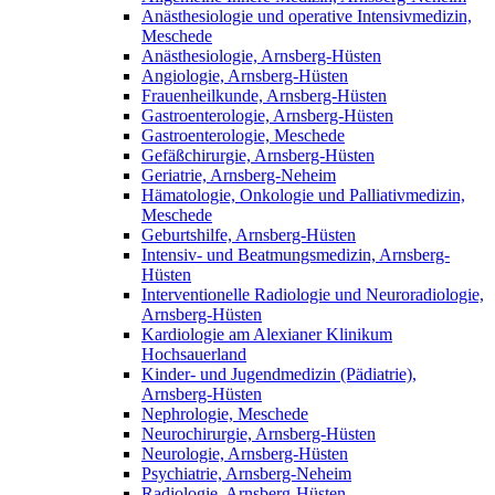
Anästhesiologie und operative Intensivmedizin,
Meschede
Anästhesiologie, Arnsberg-Hüsten
Angiologie, Arnsberg-Hüsten
Frauenheilkunde, Arnsberg-Hüsten
Gastroenterologie, Arnsberg-Hüsten
Gastroenterologie, Meschede
Gefäßchirurgie, Arnsberg-Hüsten
Geriatrie, Arnsberg-Neheim
Hämatologie, Onkologie und Palliativmedizin,
Meschede
Geburtshilfe, Arnsberg-Hüsten
Intensiv- und Beatmungsmedizin, Arnsberg-
Hüsten
Interventionelle Radiologie und Neuroradiologie,
Arnsberg-Hüsten
Kardiologie am Alexianer Klinikum
Hochsauerland
Kinder- und Jugendmedizin (Pädiatrie),
Arnsberg-Hüsten
Nephrologie, Meschede
Neurochirurgie, Arnsberg-Hüsten
Neurologie, Arnsberg-Hüsten
Psychiatrie, Arnsberg-Neheim
Radiologie, Arnsberg-Hüsten