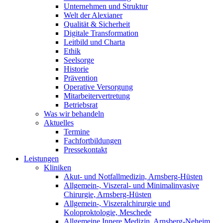
Unternehmen und Struktur
Welt der Alexianer
Qualität & Sicherheit
Digitale Transformation
Leitbild und Charta
Ethik
Seelsorge
Historie
Prävention
Operative Versorgung
Mitarbeitervertretung
Betriebsrat
Was wir behandeln
Aktuelles
Termine
Fachfortbildungen
Pressekontakt
Leistungen
Kliniken
Akut- und Notfallmedizin, Arnsberg-Hüsten
Allgemein-, Viszeral- und Minimalinvasive
Chirurgie, Arnsberg-Hüsten
Allgemein-, Viszeralchirurgie und
Koloproktologie, Meschede
Allgemeine Innere Medizin, Arnsberg-Neheim