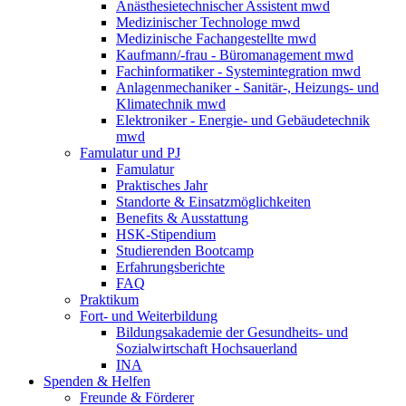
Anästhesietechnischer Assistent mwd
Medizinischer Technologe mwd
Medizinische Fachangestellte mwd
Kaufmann/-frau - Büromanagement mwd
Fachinformatiker - Systemintegration mwd
Anlagenmechaniker - Sanitär-, Heizungs- und
Klimatechnik mwd
Elektroniker - Energie- und Gebäudetechnik
mwd
Famulatur und PJ
Famulatur
Praktisches Jahr
Standorte & Einsatzmöglichkeiten
Benefits & Ausstattung
HSK-Stipendium
Studierenden Bootcamp
Erfahrungsberichte
FAQ
Praktikum
Fort- und Weiterbildung
Bildungsakademie der Gesundheits- und
Sozialwirtschaft Hochsauerland
INA
Spenden & Helfen
Freunde & Förderer