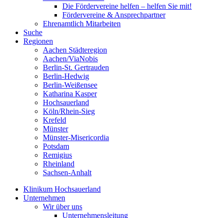
Die Fördervereine helfen – helfen Sie mit!
Fördervereine & Ansprechpartner
Ehrenamtlich Mitarbeiten
Suche
Regionen
Aachen Städteregion
Aachen/ViaNobis
Berlin-St. Gertrauden
Berlin-Hedwig
Berlin-Weißensee
Katharina Kasper
Hochsauerland
Köln/Rhein-Sieg
Krefeld
Münster
Münster-Misericordia
Potsdam
Remigius
Rheinland
Sachsen-Anhalt
Klinikum Hochsauerland
Unternehmen
Wir über uns
Unternehmensleitung