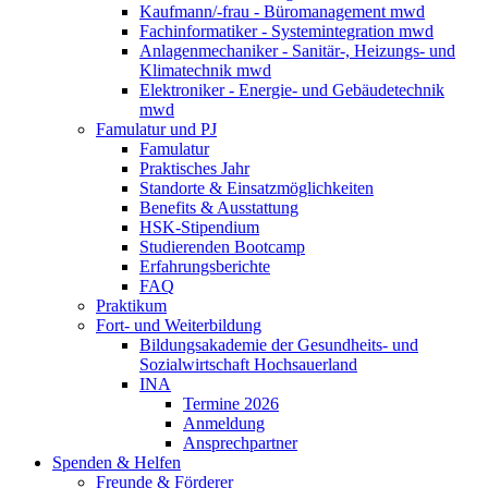
Kaufmann/-frau - Büromanagement mwd
Fachinformatiker - Systemintegration mwd
Anlagenmechaniker - Sanitär-, Heizungs- und
Klimatechnik mwd
Elektroniker - Energie- und Gebäudetechnik
mwd
Famulatur und PJ
Famulatur
Praktisches Jahr
Standorte & Einsatzmöglichkeiten
Benefits & Ausstattung
HSK-Stipendium
Studierenden Bootcamp
Erfahrungsberichte
FAQ
Praktikum
Fort- und Weiterbildung
Bildungsakademie der Gesundheits- und
Sozialwirtschaft Hochsauerland
INA
Termine 2026
Anmeldung
Ansprechpartner
Spenden & Helfen
Freunde & Förderer