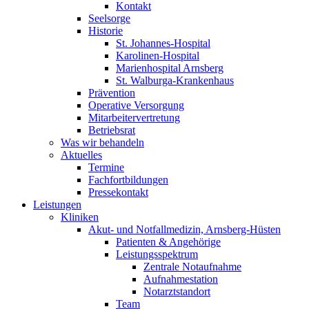
Kontakt
Seelsorge
Historie
St. Johannes-Hospital
Karolinen-Hospital
Marienhospital Arnsberg
St. Walburga-Krankenhaus
Prävention
Operative Versorgung
Mitarbeitervertretung
Betriebsrat
Was wir behandeln
Aktuelles
Termine
Fachfortbildungen
Pressekontakt
Leistungen
Kliniken
Akut- und Notfallmedizin, Arnsberg-Hüsten
Patienten & Angehörige
Leistungsspektrum
Zentrale Notaufnahme
Aufnahmestation
Notarztstandort
Team