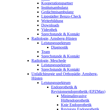
Kooperationspartner
Institutsambulanz
Gedächtnisambulanz
Lippstädter Benzo-Check
Weiterbildung
Downloads
Videothek
Sprechstunde & Kontakt
Radiologie, Arnsberg-Hüsten
Leistungsspektrum
Diagnostik
Team
Sprechstunde & Kontakt
Radiologie, Meschede
Leistungsspektrum
Sprechstunde & Kontakt
Unfallchirurgie und Orthopädie, Arnsberg-
Hüsten
Leistungsspektrum
Endoprothetik &
Revisionsendoprothetik (EPZMax)
Minimalinvasive
Hüftendoprothetik
Knie Endoprothetik
Revisions Endoprothetik