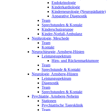
Endokrinologie
Kinderkardiologie
Kinderneurologie (Neuropädiatrie)
Apparative Diagnostik
Team
Sprechstunden & Kontakt
Kinderschutzgruppe
Kinder-Notfall-Ambulanz
Nephrologie, Meschede
Team
Kontakt
Neurochirurgie, Arnsberg-Hüsten
Leistungsspektrum
Hirn- und Rückenmarktumore
Team
Sprechstunde & Kontakt
Neurologie, Arnsberg-Hüsten
Leistungsspektrum
Diagnostik
Team
Sprechstunden & Kontakt
Psychiatrie, Arnsberg-Neheim
Stationen
Psychiatrische Tagesklinik
Team