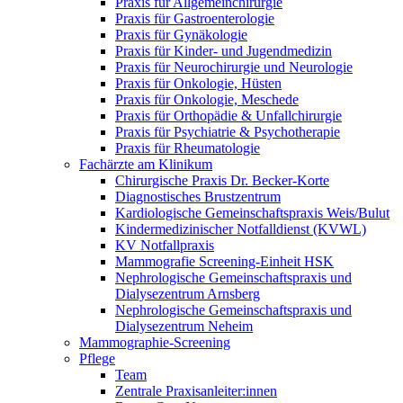
Praxis für Allgemeinchirurgie
Praxis für Gastroenterologie
Praxis für Gynäkologie
Praxis für Kinder- und Jugendmedizin
Praxis für Neurochirurgie und Neurologie
Praxis für Onkologie, Hüsten
Praxis für Onkologie, Meschede
Praxis für Orthopädie & Unfallchirurgie
Praxis für Psychiatrie & Psychotherapie
Praxis für Rheumatologie
Fachärzte am Klinikum
Chirurgische Praxis Dr. Becker-Korte
Diagnostisches Brustzentrum
Kardiologische Gemeinschaftspraxis Weis/Bulut
Kindermedizinischer Notfalldienst (KVWL)
KV Notfallpraxis
Mammografie Screening-Einheit HSK
Nephrologische Gemeinschaftspraxis und
Dialysezentrum Arnsberg
Nephrologische Gemeinschaftspraxis und
Dialysezentrum Neheim
Mammographie-Screening
Pflege
Team
Zentrale Praxisanleiter:innen