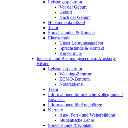
Leistungsspektrum
Vor der Geburt
Geburt
Nach der Geburt
Hebammenkreißsaal
Team
Sprechstunden & Kontakt
Elternschule
Unser Leistungsangebot
Sprechstunde & Kontakt
Kurstermine
Intensiv- und Beatmungsmedizin, Arnsberg-
Hüsten
Leistungsspektrum
Weaning-Zentrum
ECMO-Zentrum
Notarztdienst
Team
Informationen für ärztliche Kolleg:innen /
Zuweiser
Informationen für Angehörige
Karriere
Aus-, Fort - und Weiterbildung
Studentische Lehre
Sprechstunde & Kontakt