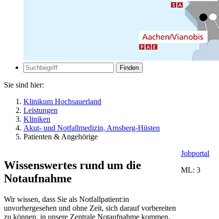
Zur
Suche
Suche
Sie sind hier:
Klinikum Hochsauerland
Leistungen
Kliniken
Akut- und Notfallmedizin, Arnsberg-Hüsten
Patienten & Angehörige
Jobportal
Wissenswertes rund um die
ML: 3
Notaufnahme
Wir wissen, dass Sie als Notfallpatient:in
unvorhergesehen und ohne Zeit, sich darauf vorbereiten
zu können, in unsere Zentrale Notaufnahme kommen.