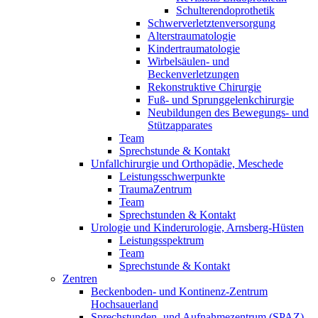
Schulterendoprothetik
Schwerverletztenversorgung
Alterstraumatologie
Kindertraumatologie
Wirbelsäulen- und
Beckenverletzungen
Rekonstruktive Chirurgie
Fuß- und Sprunggelenkchirurgie
Neubildungen des Bewegungs- und
Stützapparates
Team
Sprechstunde & Kontakt
Unfallchirurgie und Orthopädie, Meschede
Leistungsschwerpunkte
TraumaZentrum
Team
Sprechstunden & Kontakt
Urologie und Kinderurologie, Arnsberg-Hüsten
Leistungsspektrum
Team
Sprechstunde & Kontakt
Zentren
Beckenboden- und Kontinenz-Zentrum
Hochsauerland
Sprechstunden- und Aufnahmezentrum (SPAZ)