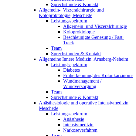
Sprechstunde & Kontakt
Allgemein-, Viszeralchirurgie und
Koloproktologie, Meschede
Leistungsspektrum
Allgemein- und Viszeralchirurgie
Koloproktologie
Beschleunigte Genesung / Fast-
Track
Team
Sprechstunden & Kontakt
Allgemeine Innere Medizin, Arnsberg-Neheim
Leistungsspektrum
Diabetes
Früherkennung des Kolonkarzinoms
Wundmanagement /
Wundversorgung
Team
Sprechstunde & Kontakt
Anästhesiologie und operative Intensivmedizin,
Meschede
Leistungsspektrum
Anästhesie
Intensivmedizin
Narkoseverfahren
Team