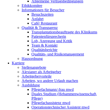
Allgemeine Vertragsbedingungen
Ethikkomitee
Informationen für Besucher
Besuchszeiten
Anfahrt
Café/ Restaurant
Qualität & Transparenz
Transplantationsbeauftragte des Klinikums
Patientenfürsprecherin
Lob, Anregung und Kritik
Team & Kontakt
Qualitätsberichte
Qualitäts- und Risikomanagement
Hausordnung
Karriere
Stellenangebote
Alexianer als Arbeitgeber
Arbeitgebervorteile
Arbeiten, wo andere Urlaub machen
Ausbildung
Pflegefachmann/-frau mwd
Duales Studium (Hebammenwissenschaft,
Pflege)
Pflegefachassistenz mwd
Operationstechnischer Assistent mwd