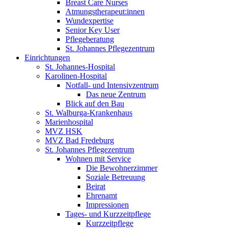
Breast Care Nurses
Atmungstherapeut:innen
Wundexpertise
Senior Key User
Pflegeberatung
St. Johannes Pflegezentrum
Einrichtungen
St. Johannes-Hospital
Karolinen-Hospital
Notfall- und Intensivzentrum
Das neue Zentrum
Blick auf den Bau
St. Walburga-Krankenhaus
Marienhospital
MVZ HSK
MVZ Bad Fredeburg
St. Johannes Pflegezentrum
Wohnen mit Service
Die Bewohnerzimmer
Soziale Betreuung
Beirat
Ehrenamt
Impressionen
Tages- und Kurzzeitpflege
Kurzzeitpflege