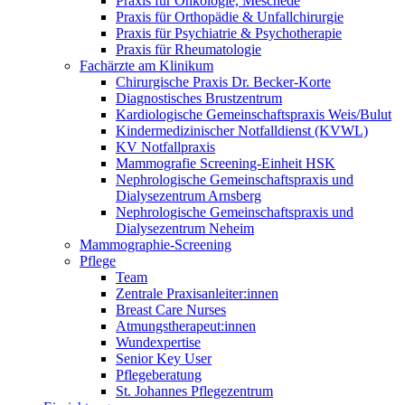
Praxis für Onkologie, Meschede
Praxis für Orthopädie & Unfallchirurgie
Praxis für Psychiatrie & Psychotherapie
Praxis für Rheumatologie
Fachärzte am Klinikum
Chirurgische Praxis Dr. Becker-Korte
Diagnostisches Brustzentrum
Kardiologische Gemeinschaftspraxis Weis/Bulut
Kindermedizinischer Notfalldienst (KVWL)
KV Notfallpraxis
Mammografie Screening-Einheit HSK
Nephrologische Gemeinschaftspraxis und
Dialysezentrum Arnsberg
Nephrologische Gemeinschaftspraxis und
Dialysezentrum Neheim
Mammographie-Screening
Pflege
Team
Zentrale Praxisanleiter:innen
Breast Care Nurses
Atmungstherapeut:innen
Wundexpertise
Senior Key User
Pflegeberatung
St. Johannes Pflegezentrum