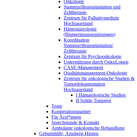
Onkologie
Stammzelltransplantation und
Zelltherapie
Zentrum für Palliativmedizin
Hochsauerland
Hämostaseologie
(Blutgerinnungsstörungen)
Koordination
Stammzelltransplantation/
Zelltherapie
Zentrum für Psychoonkologie
Unterstützung durch OnkoLotsen
CASE-Management
Qualitätsmanagement-Onkologie
Zentrum für onkologische Studien &
Tumordokumentation
Hochsauerland
I Hämatologische Studien
II Solide Tumoren
Team
Kooperationspartner
Für Ärzt*innen
Sprechstunde & Kontakt
Ambulante onkologische Behandlung
Geburtshilfe, Arnsberg-Hüsten