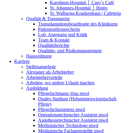
Karolinen-Hospital │ Caro´s Café
St. Johannes-Hospital │ Bistro
St. Walburga-Krankenhaus | Cafeteria
Qualität & Transparenz
Transplantationsbeauftragte des Klinikums
Patientenfürsprecherin
Lob, Anregung und Kritik
Team & Kontakt
Qualitätsberichte
Qualitäts- und Risikomanagement
Hausordnung
Karriere
Stellenangebote
Alexianer als Arbeitgeber
Arbeitgebervorteile
Arbeiten, wo andere Urlaub machen
Ausbildung
Pflegefachmann/-frau mwd
Duales Studium (Hebammenwissenschaft,
Pflege)
Pflegefachassistenz mwd
Operationstechnischer Assistent mwd
Anästhesietechnischer Assistent mwd
Medizinischer Technologe mwd
Medizinische Fachangestellte mwd