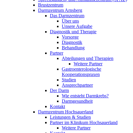
Brustzentrum
Darmzentrum Arnsberg
Das Darmzentrum
Über uns
Unsere Aufgabe
Diagnostik und Therapie
Vorsorge
Diagnostik
Behandlung
Partner
Abteilungen und Therapien
Weitere Partner
Gastroenterologische
Kooperationspraxen
Studien
Ansprechpartner
Der Darm
Wie entsteht Darmkrebs?
Darmgesundheit
Kontakt
Darmzentrum Hochsauerland
Leistungen & Studien
Partner im Klinikum Hochsauerland
Weitere Partner