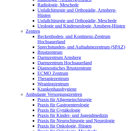
Radiologie, Meschede
Unfallchirurgie und Orthopädie, Arnsberg-
Hüsten
Unfallchirurgie und Orthopädie, Meschede
Urologie und Kinderurologie, Arnsberg-Hüsten
Zentren
Beckenboden- und Kontinenz-Zentrum
Hochsauerland
Sprechstunden- und Aufnahmezentrum (SPAZ)
Brustzentrum
Darmzentrum Arnsberg
Darmzentrum Hochsauerland
Diagnostisches Brustzentrum
ECMO Zentrum
Therapiezentrum
Weaningzentrum
Krankenhaushygiene
Ambulante Versorgungzentren
Praxis für Allgemeinchirurgie
Praxis für Gastroenterologie
Praxis für Gynäkologie
Praxis für Kinder- und Jugendmedizin
Praxis für Neurochirurgie und Neurologie
Praxis für Onkologie, Hüsten