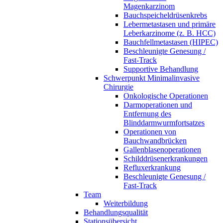
Magenkarzinom
Bauchspeicheldrüsenkrebs
Lebermetastasen und primäre
Leberkarzinome (z. B. HCC)
Bauchfellmetastasen (HIPEC)
Beschleunigte Genesung /
Fast-Track
Supportive Behandlung
Schwerpunkt Minimalinvasive
Chirurgie
Onkologische Operationen
Darmoperationen und
Entfernung des
Blinddarmwurmfortsatzes
Operationen von
Bauchwandbrücken
Gallenblasenoperationen
Schilddrüsenerkrankungen
Refluxerkrankung
Beschleunigte Genesung /
Fast-Track
Team
Weiterbildung
Behandlungsqualität
Stationsübersicht