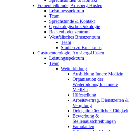
Sprechstunden & Kontakt
Frauenheilkunde, Arnsberg-Hüsten
Leistungsspektrum
Team
Sprechstunde & Kontakt
Gynäkologische Onkologie
Beckenbodenzentrum
Westfälisches Brustzentrum
Team
Studien zu Brustkrebs
Gastroenterologie, Arnsberg-Hüsten
Leistungsspektrum
Team
Weiterbildung
Ausbildung Innere Medizin
Organisation der
Weiterbildung für Innere
Medizin
Hilfestellung
Arbeitsvertrag, Dienstzeiten &
Vergütung
Delegation ärztlicher Tätigkeit
Bewerbung &
Stellenausschreibungen
Famulanten