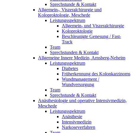
Sprechstunde & Kontakt
Allgemein-, Viszeralchirurgie und
Koloproktologie, Meschede
Leistungsspektrum
Allgemein- und Viszeralchirurgie
Koloproktologie
Beschleunigte Genesung / Fast-
Track
Team
Sprechstunden & Kontakt
Allgemeine Innere Medizin, Arnsberg-Neheim
Leistungsspektrum
Diabetes
Früherkennung des Kolonkarzinoms
Wundmanagement /
Wundversorgung
Team
Sprechstunde & Kontakt
Anästhesiologie und operative Intensivmedizin,
Meschede
Leistungsspektrum
Anästhesie
Intensivmedizin
Narkoseverfahren
Team