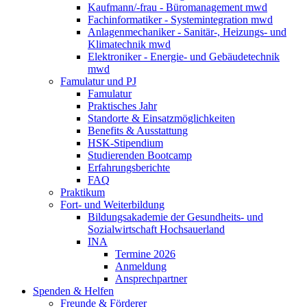
Kaufmann/-frau - Büromanagement mwd
Fachinformatiker - Systemintegration mwd
Anlagenmechaniker - Sanitär-, Heizungs- und
Klimatechnik mwd
Elektroniker - Energie- und Gebäudetechnik
mwd
Famulatur und PJ
Famulatur
Praktisches Jahr
Standorte & Einsatzmöglichkeiten
Benefits & Ausstattung
HSK-Stipendium
Studierenden Bootcamp
Erfahrungsberichte
FAQ
Praktikum
Fort- und Weiterbildung
Bildungsakademie der Gesundheits- und
Sozialwirtschaft Hochsauerland
INA
Termine 2026
Anmeldung
Ansprechpartner
Spenden & Helfen
Freunde & Förderer