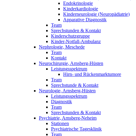
Endokrinologie
Kinderkardiologie
Kinderneurologie (Neuropädiatrie)
Apparative Diagnostik
Team
Sprechstunden & Kontakt
Kinderschutzgruppe
Kinder-Notfall-Ambulanz
Nephrologie, Meschede
Team
Kontakt
Neurochirurgie, Arnsberg-Hüsten
Leistungsspektrum
Hirn- und Rückenmarktumore
Team
Sprechstunde & Kontakt
Neurologie, Arnsberg-Hüsten
Leistungsspektrum
Diagnostik
Team
Sprechstunden & Kontakt
Psychiatrie, Arnsberg-Neheim
Stationen
Psychiatrische Tagesklinik
Team