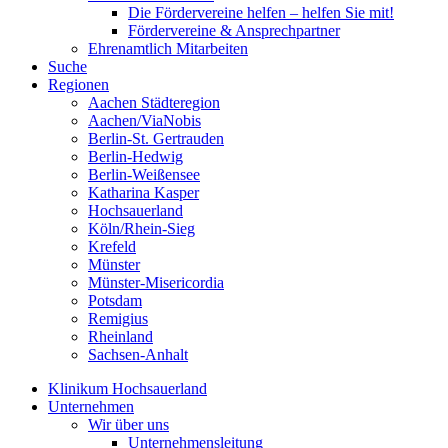
Die Fördervereine helfen – helfen Sie mit!
Fördervereine & Ansprechpartner
Ehrenamtlich Mitarbeiten
Suche
Regionen
Aachen Städteregion
Aachen/ViaNobis
Berlin-St. Gertrauden
Berlin-Hedwig
Berlin-Weißensee
Katharina Kasper
Hochsauerland
Köln/Rhein-Sieg
Krefeld
Münster
Münster-Misericordia
Potsdam
Remigius
Rheinland
Sachsen-Anhalt
Klinikum Hochsauerland
Unternehmen
Wir über uns
Unternehmensleitung