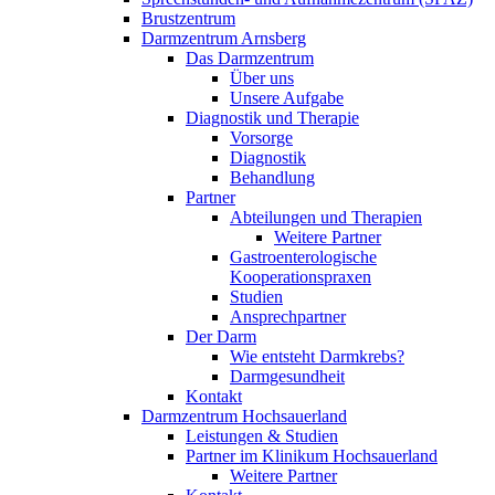
Brustzentrum
Darmzentrum Arnsberg
Das Darmzentrum
Über uns
Unsere Aufgabe
Diagnostik und Therapie
Vorsorge
Diagnostik
Behandlung
Partner
Abteilungen und Therapien
Weitere Partner
Gastroenterologische
Kooperationspraxen
Studien
Ansprechpartner
Der Darm
Wie entsteht Darmkrebs?
Darmgesundheit
Kontakt
Darmzentrum Hochsauerland
Leistungen & Studien
Partner im Klinikum Hochsauerland
Weitere Partner