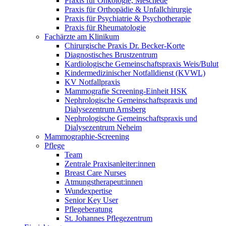
Praxis für Onkologie, Meschede
Praxis für Orthopädie & Unfallchirurgie
Praxis für Psychiatrie & Psychotherapie
Praxis für Rheumatologie
Fachärzte am Klinikum
Chirurgische Praxis Dr. Becker-Korte
Diagnostisches Brustzentrum
Kardiologische Gemeinschaftspraxis Weis/Bulut
Kindermedizinischer Notfalldienst (KVWL)
KV Notfallpraxis
Mammografie Screening-Einheit HSK
Nephrologische Gemeinschaftspraxis und
Dialysezentrum Arnsberg
Nephrologische Gemeinschaftspraxis und
Dialysezentrum Neheim
Mammographie-Screening
Pflege
Team
Zentrale Praxisanleiter:innen
Breast Care Nurses
Atmungstherapeut:innen
Wundexpertise
Senior Key User
Pflegeberatung
St. Johannes Pflegezentrum