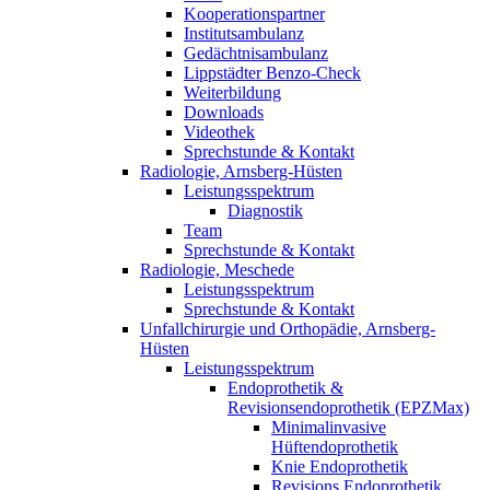
Kooperationspartner
Institutsambulanz
Gedächtnisambulanz
Lippstädter Benzo-Check
Weiterbildung
Downloads
Videothek
Sprechstunde & Kontakt
Radiologie, Arnsberg-Hüsten
Leistungsspektrum
Diagnostik
Team
Sprechstunde & Kontakt
Radiologie, Meschede
Leistungsspektrum
Sprechstunde & Kontakt
Unfallchirurgie und Orthopädie, Arnsberg-
Hüsten
Leistungsspektrum
Endoprothetik &
Revisionsendoprothetik (EPZMax)
Minimalinvasive
Hüftendoprothetik
Knie Endoprothetik
Revisions Endoprothetik