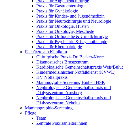
Praxis für Allgemeinchirurgie
Praxis für Gastroenterologie
Praxis für Gynäkologie
Praxis für Kinder- und Jugendmedizin
Praxis für Neurochirurgie und Neurologie
Praxis für Onkologie, Hüsten
Praxis für Onkologie, Meschede
Praxis für Orthopädie & Unfallchirurgie
Praxis für Psychiatrie & Psychotherapie
Praxis für Rheumatologie
Fachärzte am Klinikum
Chirurgische Praxis Dr. Becker-Korte
Diagnostisches Brustzentrum
Kardiologische Gemeinschaftspraxis Weis/Bulut
Kindermedizinischer Notfalldienst (KVWL)
KV Notfallpraxis
Mammografie Screening-Einheit HSK
Nephrologische Gemeinschaftspraxis und
Dialysezentrum Arnsberg
Nephrologische Gemeinschaftspraxis und
Dialysezentrum Neheim
Mammographie-Screening
Pflege
Team
Zentrale Praxisanleiter:innen