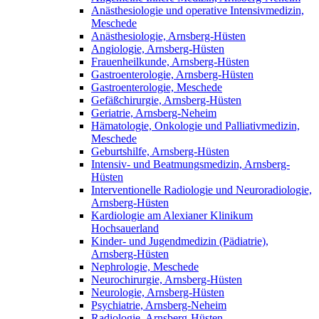
Anästhesiologie und operative Intensivmedizin,
Meschede
Anästhesiologie, Arnsberg-Hüsten
Angiologie, Arnsberg-Hüsten
Frauenheilkunde, Arnsberg-Hüsten
Gastroenterologie, Arnsberg-Hüsten
Gastroenterologie, Meschede
Gefäßchirurgie, Arnsberg-Hüsten
Geriatrie, Arnsberg-Neheim
Hämatologie, Onkologie und Palliativmedizin,
Meschede
Geburtshilfe, Arnsberg-Hüsten
Intensiv- und Beatmungsmedizin, Arnsberg-
Hüsten
Interventionelle Radiologie und Neuroradiologie,
Arnsberg-Hüsten
Kardiologie am Alexianer Klinikum
Hochsauerland
Kinder- und Jugendmedizin (Pädiatrie),
Arnsberg-Hüsten
Nephrologie, Meschede
Neurochirurgie, Arnsberg-Hüsten
Neurologie, Arnsberg-Hüsten
Psychiatrie, Arnsberg-Neheim
Radiologie, Arnsberg-Hüsten