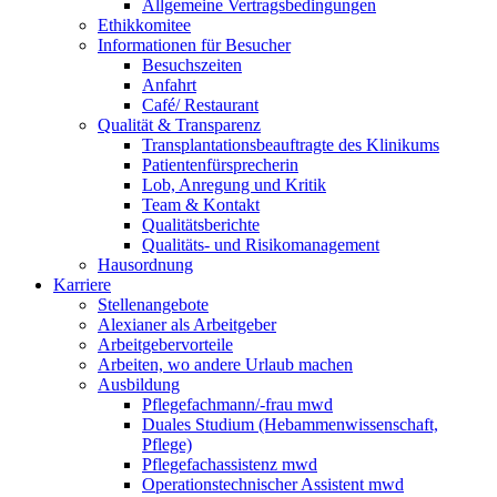
Allgemeine Vertragsbedingungen
Ethikkomitee
Informationen für Besucher
Besuchszeiten
Anfahrt
Café/ Restaurant
Qualität & Transparenz
Transplantationsbeauftragte des Klinikums
Patientenfürsprecherin
Lob, Anregung und Kritik
Team & Kontakt
Qualitätsberichte
Qualitäts- und Risikomanagement
Hausordnung
Karriere
Stellenangebote
Alexianer als Arbeitgeber
Arbeitgebervorteile
Arbeiten, wo andere Urlaub machen
Ausbildung
Pflegefachmann/-frau mwd
Duales Studium (Hebammenwissenschaft,
Pflege)
Pflegefachassistenz mwd
Operationstechnischer Assistent mwd