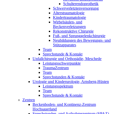
Schulterendoprothetik
Schwerverletztenversorgung
Alterstraumatologie
Kindertraumatologie
Wirbelsäulen- und
Beckenverletzungen
Rekonstruktive Chirurgie
Fuß- und Sprunggelenkchirurgie
Neubildungen des Bewegungs- und
Stützapparates
Team
Sprechstunde & Kontakt
Unfallchirurgie und Orthopädie, Meschede
Leistungsschwerpunkte
TraumaZentrum
Team
Sprechstunden & Kontakt
Urologie und Kinderurologie, Arnsberg-Hüsten
Leistungsspektrum
Team
Sprechstunde & Kontakt
Zentren
Beckenboden- und Kontinenz-Zentrum
Hochsauerland
Sprechstunden- und Aufnahmezentrum (SPAZ)