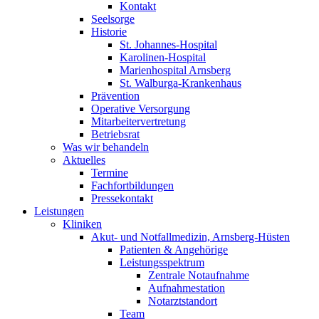
Kontakt
Seelsorge
Historie
St. Johannes-Hospital
Karolinen-Hospital
Marienhospital Arnsberg
St. Walburga-Krankenhaus
Prävention
Operative Versorgung
Mitarbeitervertretung
Betriebsrat
Was wir behandeln
Aktuelles
Termine
Fachfortbildungen
Pressekontakt
Leistungen
Kliniken
Akut- und Notfallmedizin, Arnsberg-Hüsten
Patienten & Angehörige
Leistungsspektrum
Zentrale Notaufnahme
Aufnahmestation
Notarztstandort
Team