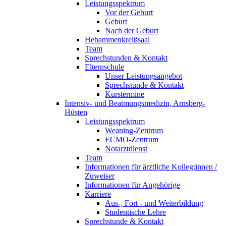
Leistungsspektrum
Vor der Geburt
Geburt
Nach der Geburt
Hebammenkreißsaal
Team
Sprechstunden & Kontakt
Elternschule
Unser Leistungsangebot
Sprechstunde & Kontakt
Kurstermine
Intensiv- und Beatmungsmedizin, Arnsberg-
Hüsten
Leistungsspektrum
Weaning-Zentrum
ECMO-Zentrum
Notarztdienst
Team
Informationen für ärztliche Kolleg:innen /
Zuweiser
Informationen für Angehörige
Karriere
Aus-, Fort - und Weiterbildung
Studentische Lehre
Sprechstunde & Kontakt