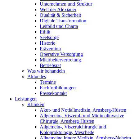
Unternehmen und Struktur
Welt der Alexianer
Qualität & Sicherheit
Digitale Transformation
Leitbild und Charta
Ethik
Seelsorge
Historie
Prävention
Operative Versorgung
Mitarbeitervertretung
Betriebsrat
Was wir behandeln
Aktuelles
Termine
Fachfortbildungen
Pressekontakt
Leistungen
Kliniken
Akut- und Notfallmedizin, Arnsberg-Hüsten
Allgemein-, Viszeral- und Minimalinvasive
Chirurgie, Arnsberg-Hüsten
Allgemein-, Viszeralchirurgie und
Koloproktologie, Meschede
Allgemeine Innere Medizin, Arnsberg-Neheim