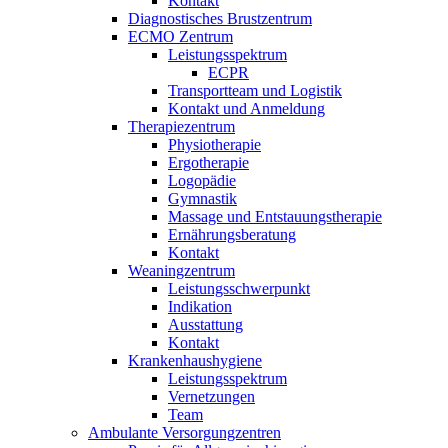
Kontakt
Diagnostisches Brustzentrum
ECMO Zentrum
Leistungsspektrum
ECPR
Transportteam und Logistik
Kontakt und Anmeldung
Therapiezentrum
Physiotherapie
Ergotherapie
Logopädie
Gymnastik
Massage und Entstauungstherapie
Ernährungsberatung
Kontakt
Weaningzentrum
Leistungsschwerpunkt
Indikation
Ausstattung
Kontakt
Krankenhaushygiene
Leistungsspektrum
Vernetzungen
Team
Ambulante Versorgungzentren