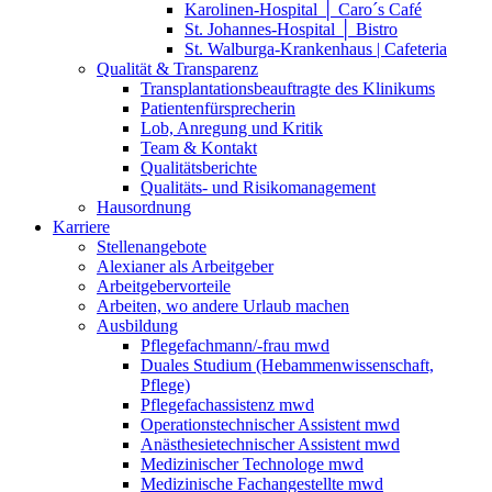
Karolinen-Hospital │ Caro´s Café
St. Johannes-Hospital │ Bistro
St. Walburga-Krankenhaus | Cafeteria
Qualität & Transparenz
Transplantationsbeauftragte des Klinikums
Patientenfürsprecherin
Lob, Anregung und Kritik
Team & Kontakt
Qualitätsberichte
Qualitäts- und Risikomanagement
Hausordnung
Karriere
Stellenangebote
Alexianer als Arbeitgeber
Arbeitgebervorteile
Arbeiten, wo andere Urlaub machen
Ausbildung
Pflegefachmann/-frau mwd
Duales Studium (Hebammenwissenschaft,
Pflege)
Pflegefachassistenz mwd
Operationstechnischer Assistent mwd
Anästhesietechnischer Assistent mwd
Medizinischer Technologe mwd
Medizinische Fachangestellte mwd