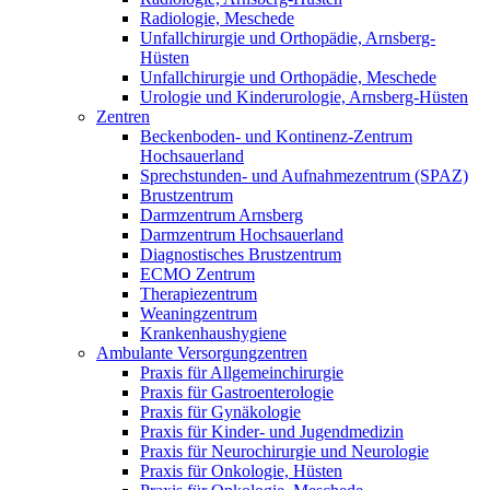
Radiologie, Meschede
Unfallchirurgie und Orthopädie, Arnsberg-
Hüsten
Unfallchirurgie und Orthopädie, Meschede
Urologie und Kinderurologie, Arnsberg-Hüsten
Zentren
Beckenboden- und Kontinenz-Zentrum
Hochsauerland
Sprechstunden- und Aufnahmezentrum (SPAZ)
Brustzentrum
Darmzentrum Arnsberg
Darmzentrum Hochsauerland
Diagnostisches Brustzentrum
ECMO Zentrum
Therapiezentrum
Weaningzentrum
Krankenhaushygiene
Ambulante Versorgungzentren
Praxis für Allgemeinchirurgie
Praxis für Gastroenterologie
Praxis für Gynäkologie
Praxis für Kinder- und Jugendmedizin
Praxis für Neurochirurgie und Neurologie
Praxis für Onkologie, Hüsten