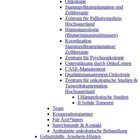
Onkologie
Stammzelltransplantation und
Zelltherapie
Zentrum für Palliativmedizin
Hochsauerland
Hämostaseologie
(Blutgerinnungsstörungen)
Koordination
Stammzelltransplantation/
Zelltherapie
Zentrum für Psychoonkologie
Unterstützung durch OnkoLotsen
CASE-Management
Qualitätsmanagement-Onkologie
Zentrum für onkologische Studien &
Tumordokumentation
Hochsauerland
I Hämatologische Studien
II Solide Tumoren
Team
Kooperationspartner
Für Ärzt*innen
Sprechstunde & Kontakt
Ambulante onkologische Behandlung
Geburtshilfe, Arnsberg-Hüsten