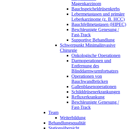
Magenkarzinom
Bauchspeicheldrüsenkrebs
Lebermetastasen und primäre
Leberkarzinome (z. B. HCC)
Bauchfellmetastasen (HIPEC)
Beschleunigte Genesung /
Fast-Track
Supportive Behandlung
Schwerpunkt Minimalinvasive
Chirurgie
Onkologische Operationen
Darmoperationen und
Entfernung des
Blinddarmwurmfortsatzes
Operationen von
Bauchwandbrücken
Gallenblasenoperationen
Schilddrüsenerkrankungen
Refluxerkrankung
Beschleunigte Genesung /
Fast-Track
Team
Weiterbildung
Behandlungsqualität
Stationsübersicht