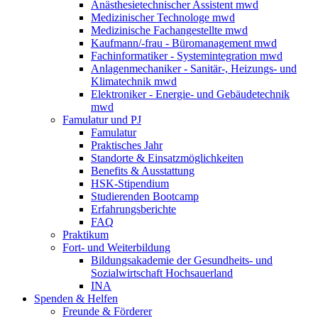
Anästhesietechnischer Assistent mwd
Medizinischer Technologe mwd
Medizinische Fachangestellte mwd
Kaufmann/-frau - Büromanagement mwd
Fachinformatiker - Systemintegration mwd
Anlagenmechaniker - Sanitär-, Heizungs- und
Klimatechnik mwd
Elektroniker - Energie- und Gebäudetechnik
mwd
Famulatur und PJ
Famulatur
Praktisches Jahr
Standorte & Einsatzmöglichkeiten
Benefits & Ausstattung
HSK-Stipendium
Studierenden Bootcamp
Erfahrungsberichte
FAQ
Praktikum
Fort- und Weiterbildung
Bildungsakademie der Gesundheits- und
Sozialwirtschaft Hochsauerland
INA
Spenden & Helfen
Freunde & Förderer