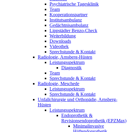
Psychiatrische Tagesklinik
Team
Kooperationspartner
Institutsambulanz
Gedächtnisambulanz
Lippstädter Benzo-Check
Weiterbildung
Downloads
Videothek
Sprechstunde & Kontakt
Radiologie, Arnsberg-Hüsten
Leistungsspektrum
Diagnostik
Team
Sprechstunde & Kontakt
Radiologie, Meschede
Leistungsspektrum
Sprechstunde & Kontakt
Unfallchirurgie und Orthopädie, Arnsberg-
Hüsten
Leistungsspektrum
Endoprothetik &
Revisionsendoprothetik (EPZMax)
Minimalinvasive
Hüftendoprothetik