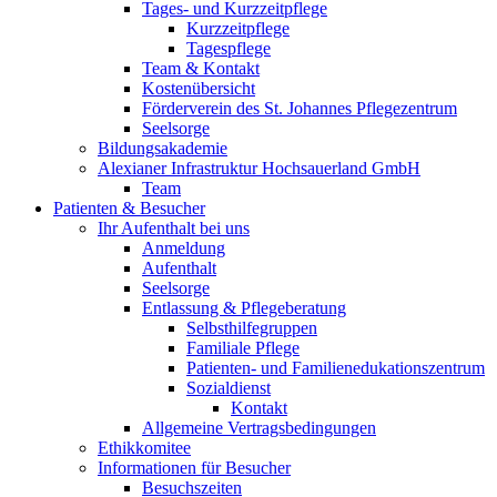
Tages- und Kurzzeitpflege
Kurzzeitpflege
Tagespflege
Team & Kontakt
Kostenübersicht
Förderverein des St. Johannes Pflegezentrum
Seelsorge
Bildungsakademie
Alexianer Infrastruktur Hochsauerland GmbH
Team
Patienten & Besucher
Ihr Aufenthalt bei uns
Anmeldung
Aufenthalt
Seelsorge
Entlassung & Pflegeberatung
Selbsthilfegruppen
Familiale Pflege
Patienten- und Familienedukationszentrum
Sozialdienst
Kontakt
Allgemeine Vertragsbedingungen
Ethikkomitee
Informationen für Besucher
Besuchszeiten