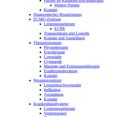
Partner im Klinikum Hochsauerland
Weitere Partner
Kontakt
Diagnostisches Brustzentrum
ECMO Zentrum
Leistungsspektrum
ECPR
Transportteam und Logistik
Kontakt und Anmeldung
Therapiezentrum
Physiotherapie
Ergotherapie
Logopädie
Gymnastik
Massage und Entstauungstherapie
Ernährungsberatung
Kontakt
Weaningzentrum
Leistungsschwerpunkt
Indikation
Ausstattung
Kontakt
Krankenhaushygiene
Leistungsspektrum
Vernetzungen