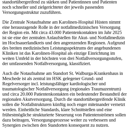
standortübergreifend zu stärken und Patientinnen und Patienten
noch schneller und zielgerichteter der jeweils passenden
Versorgungsstruktur zuzuführen.
Die Zentrale Notaufnahme am Karolinen-Hospital Hüsten nimmt
eine herausragende Rolle in der notfallmedizinischen Versorgung
der Region ein. Mit circa 43.000 Patientenkontakten im Jahr 2025
ist sie eine der zentralen Anlaufstellen für Akut- und Notfallmedizin
im Hochsauerlandkreis und den angrenzenden Regionen. Aufgrund
des breiten medizinischen Leistungsspektrums der angebundenen
Kliniken ist das Karolinen-Hospital als einzige Einrichtung im
weiten Umfeld in der höchsten von drei Notfallversorgungsstufen,
der umfassenden Notfallversorgung, klassifiziert.
Auch die Notaufnahme am Standort St. Walburga-Krankenhaus in
Meschede ist als zentral im HSK gelegener Grund- und
Regelversorger incl. leistungsfähiger kardiologischer und
traumatologischer Notfallversorgung (regionales Traumazentrum)
und circa 20.000 Patientenkontakten ein bedeutender Bestandteil der
regionalen Akutversorgung. Durch die standortübergreifende Klinik
sollen die Notfallstrukturen künftig noch enger miteinander vernetzt
werden. Einheitliche Standards, klare Schnittstellen und eine
frühestmögliche strukturierte Steuerung von Patientenströmen sollen
dazu beitragen, Versorgungsprozesse weiter zu verbessern und
Synergien zwischen den Standorten konsequent zu nutzen.