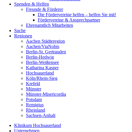
Spenden & Helfen
Freunde & Förderer
Die Fördervereine helfen – helfen Sie mit!
Fördervereine & Ansprechpartner
Ehrenamtlich Mitarbeiten
Suche
Regionen
Aachen Städteregion
Aachen/ViaNobis
Berlin-St. Gertrauden
Berlin-Hedwig
Berlin-Weißensee
Katharina Kasper
Hochsauerland
Köln/Rhein-Sieg
Krefeld
Münster
Münster-Misericordia
Potsdam
Remigius
Rheinland
Sachsen-Anhalt
Klinikum Hochsauerland
Unternehmen