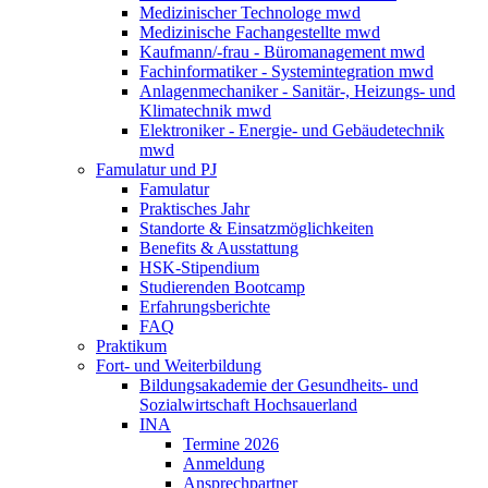
Medizinischer Technologe mwd
Medizinische Fachangestellte mwd
Kaufmann/-frau - Büromanagement mwd
Fachinformatiker - Systemintegration mwd
Anlagenmechaniker - Sanitär-, Heizungs- und
Klimatechnik mwd
Elektroniker - Energie- und Gebäudetechnik
mwd
Famulatur und PJ
Famulatur
Praktisches Jahr
Standorte & Einsatzmöglichkeiten
Benefits & Ausstattung
HSK-Stipendium
Studierenden Bootcamp
Erfahrungsberichte
FAQ
Praktikum
Fort- und Weiterbildung
Bildungsakademie der Gesundheits- und
Sozialwirtschaft Hochsauerland
INA
Termine 2026
Anmeldung
Ansprechpartner