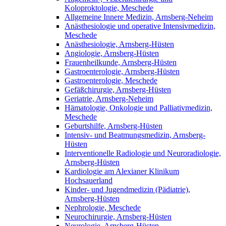
Koloproktologie, Meschede
Allgemeine Innere Medizin, Arnsberg-Neheim
Anästhesiologie und operative Intensivmedizin,
Meschede
Anästhesiologie, Arnsberg-Hüsten
Angiologie, Arnsberg-Hüsten
Frauenheilkunde, Arnsberg-Hüsten
Gastroenterologie, Arnsberg-Hüsten
Gastroenterologie, Meschede
Gefäßchirurgie, Arnsberg-Hüsten
Geriatrie, Arnsberg-Neheim
Hämatologie, Onkologie und Palliativmedizin,
Meschede
Geburtshilfe, Arnsberg-Hüsten
Intensiv- und Beatmungsmedizin, Arnsberg-
Hüsten
Interventionelle Radiologie und Neuroradiologie,
Arnsberg-Hüsten
Kardiologie am Alexianer Klinikum
Hochsauerland
Kinder- und Jugendmedizin (Pädiatrie),
Arnsberg-Hüsten
Nephrologie, Meschede
Neurochirurgie, Arnsberg-Hüsten
Neurologie, Arnsberg-Hüsten