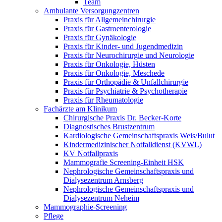
Team
Ambulante Versorgungzentren
Praxis für Allgemeinchirurgie
Praxis für Gastroenterologie
Praxis für Gynäkologie
Praxis für Kinder- und Jugendmedizin
Praxis für Neurochirurgie und Neurologie
Praxis für Onkologie, Hüsten
Praxis für Onkologie, Meschede
Praxis für Orthopädie & Unfallchirurgie
Praxis für Psychiatrie & Psychotherapie
Praxis für Rheumatologie
Fachärzte am Klinikum
Chirurgische Praxis Dr. Becker-Korte
Diagnostisches Brustzentrum
Kardiologische Gemeinschaftspraxis Weis/Bulut
Kindermedizinischer Notfalldienst (KVWL)
KV Notfallpraxis
Mammografie Screening-Einheit HSK
Nephrologische Gemeinschaftspraxis und
Dialysezentrum Arnsberg
Nephrologische Gemeinschaftspraxis und
Dialysezentrum Neheim
Mammographie-Screening
Pflege