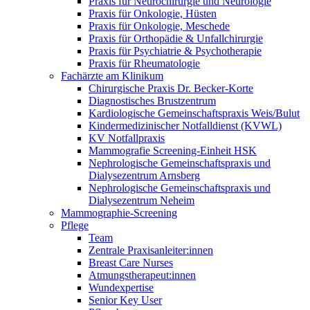
Praxis für Neurochirurgie und Neurologie
Praxis für Onkologie, Hüsten
Praxis für Onkologie, Meschede
Praxis für Orthopädie & Unfallchirurgie
Praxis für Psychiatrie & Psychotherapie
Praxis für Rheumatologie
Fachärzte am Klinikum
Chirurgische Praxis Dr. Becker-Korte
Diagnostisches Brustzentrum
Kardiologische Gemeinschaftspraxis Weis/Bulut
Kindermedizinischer Notfalldienst (KVWL)
KV Notfallpraxis
Mammografie Screening-Einheit HSK
Nephrologische Gemeinschaftspraxis und
Dialysezentrum Arnsberg
Nephrologische Gemeinschaftspraxis und
Dialysezentrum Neheim
Mammographie-Screening
Pflege
Team
Zentrale Praxisanleiter:innen
Breast Care Nurses
Atmungstherapeut:innen
Wundexpertise
Senior Key User