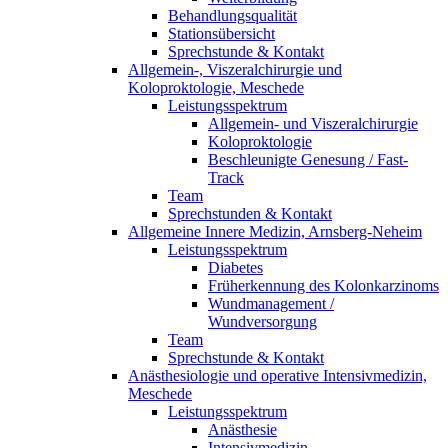
Behandlungsqualität
Stationsübersicht
Sprechstunde & Kontakt
Allgemein-, Viszeralchirurgie und
Koloproktologie, Meschede
Leistungsspektrum
Allgemein- und Viszeralchirurgie
Koloproktologie
Beschleunigte Genesung / Fast-
Track
Team
Sprechstunden & Kontakt
Allgemeine Innere Medizin, Arnsberg-Neheim
Leistungsspektrum
Diabetes
Früherkennung des Kolonkarzinoms
Wundmanagement /
Wundversorgung
Team
Sprechstunde & Kontakt
Anästhesiologie und operative Intensivmedizin,
Meschede
Leistungsspektrum
Anästhesie
Intensivmedizin