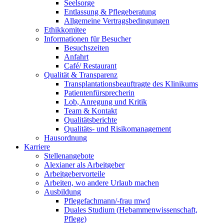
Seelsorge
Entlassung & Pflegeberatung
Allgemeine Vertragsbedingungen
Ethikkomitee
Informationen für Besucher
Besuchszeiten
Anfahrt
Café/ Restaurant
Qualität & Transparenz
Transplantationsbeauftragte des Klinikums
Patientenfürsprecherin
Lob, Anregung und Kritik
Team & Kontakt
Qualitätsberichte
Qualitäts- und Risikomanagement
Hausordnung
Karriere
Stellenangebote
Alexianer als Arbeitgeber
Arbeitgebervorteile
Arbeiten, wo andere Urlaub machen
Ausbildung
Pflegefachmann/-frau mwd
Duales Studium (Hebammenwissenschaft,
Pflege)