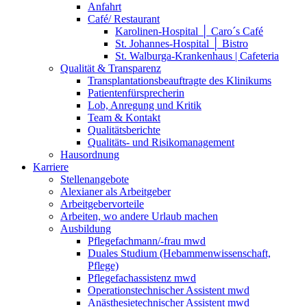
Anfahrt
Café/ Restaurant
Karolinen-Hospital │ Caro´s Café
St. Johannes-Hospital │ Bistro
St. Walburga-Krankenhaus | Cafeteria
Qualität & Transparenz
Transplantationsbeauftragte des Klinikums
Patientenfürsprecherin
Lob, Anregung und Kritik
Team & Kontakt
Qualitätsberichte
Qualitäts- und Risikomanagement
Hausordnung
Karriere
Stellenangebote
Alexianer als Arbeitgeber
Arbeitgebervorteile
Arbeiten, wo andere Urlaub machen
Ausbildung
Pflegefachmann/-frau mwd
Duales Studium (Hebammenwissenschaft,
Pflege)
Pflegefachassistenz mwd
Operationstechnischer Assistent mwd
Anästhesietechnischer Assistent mwd