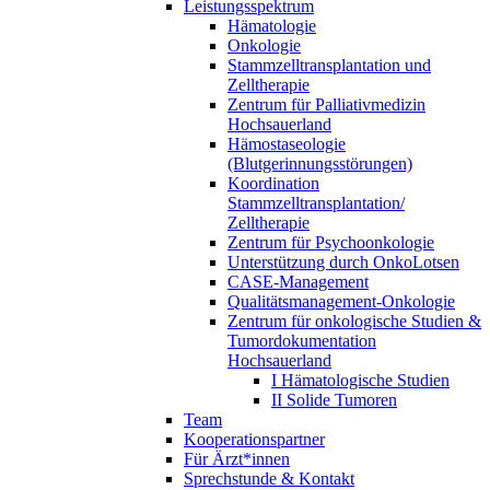
Leistungsspektrum
Hämatologie
Onkologie
Stammzelltransplantation und
Zelltherapie
Zentrum für Palliativmedizin
Hochsauerland
Hämostaseologie
(Blutgerinnungsstörungen)
Koordination
Stammzelltransplantation/
Zelltherapie
Zentrum für Psychoonkologie
Unterstützung durch OnkoLotsen
CASE-Management
Qualitätsmanagement-Onkologie
Zentrum für onkologische Studien &
Tumordokumentation
Hochsauerland
I Hämatologische Studien
II Solide Tumoren
Team
Kooperationspartner
Für Ärzt*innen
Sprechstunde & Kontakt