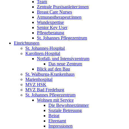
Team
Zentrale Praxisanleiter:innen
Breast Care Nurses
Atmungstherapeut:innen
Wundexpertise
Senior Key User
Pflegeberatung
St. Johannes Pflegezentrum
Einrichtungen
St. Johannes-Hospital
Karolinen-Hospital
Notfall- und Intensivzentrum
Das neue Zentrum
Blick auf den Bau
St. Walburga-Krankenhaus
Marienhospital
MVZ HSK
MVZ Bad Fredeburg
St. Johannes Pflegezentrum
Wohnen mit Service
Die Bewohnerzimmer
Soziale Betreuung
Beirat
Ehrenamt
Impressionen