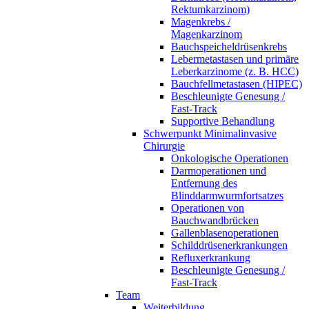
Rektumkarzinom)
Magenkrebs /
Magenkarzinom
Bauchspeicheldrüsenkrebs
Lebermetastasen und primäre
Leberkarzinome (z. B. HCC)
Bauchfellmetastasen (HIPEC)
Beschleunigte Genesung /
Fast-Track
Supportive Behandlung
Schwerpunkt Minimalinvasive
Chirurgie
Onkologische Operationen
Darmoperationen und
Entfernung des
Blinddarmwurmfortsatzes
Operationen von
Bauchwandbrücken
Gallenblasenoperationen
Schilddrüsenerkrankungen
Refluxerkrankung
Beschleunigte Genesung /
Fast-Track
Team
Weiterbildung