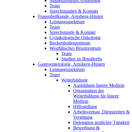
Studienzentrum Angiologie
Team
Sprechstunden & Kontakt
Frauenheilkunde, Arnsberg-Hüsten
Leistungsspektrum
Team
Sprechstunde & Kontakt
Gynäkologische Onkologie
Beckenbodenzentrum
Westfälisches Brustzentrum
Team
Studien zu Brustkrebs
Gastroenterologie, Arnsberg-Hüsten
Leistungsspektrum
Team
Weiterbildung
Ausbildung Innere Medizin
Organisation der
Weiterbildung für Innere
Medizin
Hilfestellung
Arbeitsvertrag, Dienstzeiten &
Vergütung
Delegation ärztlicher Tätigkeit
Bewerbung &