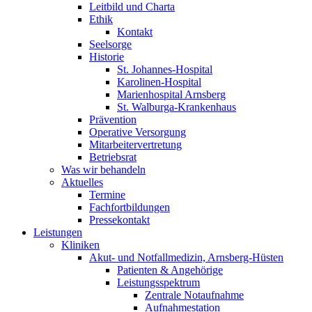
Leitbild und Charta
Ethik
Kontakt
Seelsorge
Historie
St. Johannes-Hospital
Karolinen-Hospital
Marienhospital Arnsberg
St. Walburga-Krankenhaus
Prävention
Operative Versorgung
Mitarbeitervertretung
Betriebsrat
Was wir behandeln
Aktuelles
Termine
Fachfortbildungen
Pressekontakt
Leistungen
Kliniken
Akut- und Notfallmedizin, Arnsberg-Hüsten
Patienten & Angehörige
Leistungsspektrum
Zentrale Notaufnahme
Aufnahmestation