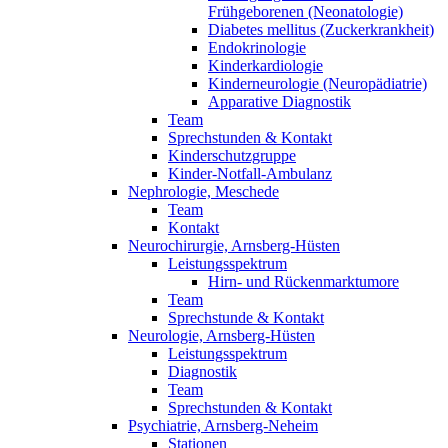
Frühgeborenen (Neonatologie)
Diabetes mellitus (Zuckerkrankheit)
Endokrinologie
Kinderkardiologie
Kinderneurologie (Neuropädiatrie)
Apparative Diagnostik
Team
Sprechstunden & Kontakt
Kinderschutzgruppe
Kinder-Notfall-Ambulanz
Nephrologie, Meschede
Team
Kontakt
Neurochirurgie, Arnsberg-Hüsten
Leistungsspektrum
Hirn- und Rückenmarktumore
Team
Sprechstunde & Kontakt
Neurologie, Arnsberg-Hüsten
Leistungsspektrum
Diagnostik
Team
Sprechstunden & Kontakt
Psychiatrie, Arnsberg-Neheim
Stationen