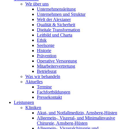
Wir über uns
Unternehmensleitung
Unternehmen und Struktur
Welt der Alexianer
Qualität & Sicherheit
Digitale Transformation
Leitbild und Charta
Ethik
Seelsorge
Historie
Prävention
Operative Versorgung
Mitarbeitervertretung
Betriebsrat
Was wir behandeln
Aktuelles
Termine
Fachfortbildungen
Pressekontakt
Leistungen
Kliniken
Akut- und Notfallmedizin, Arnsberg-Hüsten
Allgemein-, Viszeral- und Minimalinvasive
Chirurgie, Arnsberg-Hüsten
Allgemein-, Viszeralchirurgie und