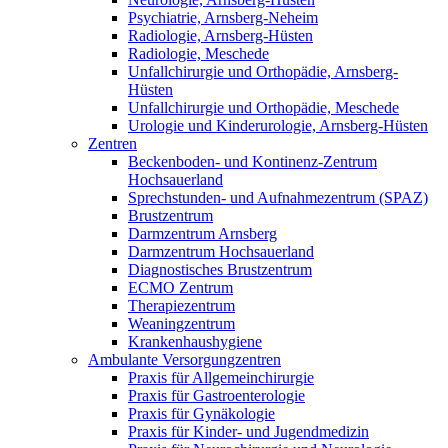
Psychiatrie, Arnsberg-Neheim
Radiologie, Arnsberg-Hüsten
Radiologie, Meschede
Unfallchirurgie und Orthopädie, Arnsberg-
Hüsten
Unfallchirurgie und Orthopädie, Meschede
Urologie und Kinderurologie, Arnsberg-Hüsten
Zentren
Beckenboden- und Kontinenz-Zentrum
Hochsauerland
Sprechstunden- und Aufnahmezentrum (SPAZ)
Brustzentrum
Darmzentrum Arnsberg
Darmzentrum Hochsauerland
Diagnostisches Brustzentrum
ECMO Zentrum
Therapiezentrum
Weaningzentrum
Krankenhaushygiene
Ambulante Versorgungzentren
Praxis für Allgemeinchirurgie
Praxis für Gastroenterologie
Praxis für Gynäkologie
Praxis für Kinder- und Jugendmedizin