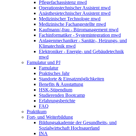
Pflegefachassistenz mwd
Operationstechnischer Assistent mwd
Anästhesietechnischer Assistent mwd
Medizinischer Technologe mwd
Medizinische Fachangestellte mwd
Kaufmann/-frau - Büromanagement mwd
Fachinformatiker - Systemintegration mwd
Anlagenmechaniker - Sanitär-, Heizungs- und
Klimatechnik mwd
Elektroniker - Energie- und Gebäudetechnik
mwd
Famulatur und PJ
Famulatur
Praktisches Jahr
Standorte & Einsatzmöglichkeiten
Benefits & Ausstattung
HSK-Stipendium
Studierenden Bootcamp
Erfahrungsberichte
FAQ
Praktikum
Fort- und Weiterbildung
Bildungsakademie der Gesundheits- und
Sozialwirtschaft Hochsauerland
INA