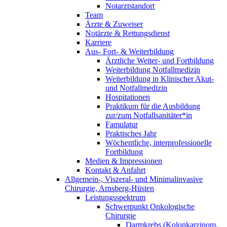
Notarztstandort
Team
Ärzte & Zuweiser
Notärzte & Rettungsdienst
Karriere
Aus- Fort- & Weiterbildung
Ärztliche Weiter- und Fortbildung
Weiterbildung Notfallmedizin
Weiterbildung in Klinischer Akut-
und Notfallmedizin
Hospitationen
Praktikum für die Ausbildung
zur/zum Notfallsanitäter*in
Famulatur
Praktisches Jahr
Wöchentliche, interprofessionelle
Fortbildung
Medien & Impressionen
Kontakt & Anfahrt
Allgemein-, Viszeral- und Minimalinvasive
Chirurgie, Arnsberg-Hüsten
Leistungsspektrum
Schwerpunkt Onkologische
Chirurgie
Darmkrebs (Kolonkarzinom,