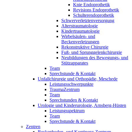
Knie Endoprothetik
Revisions Endoprothetik
Schulterendoprothetik
Schwerverletztenversorgung
Alterstraumatologie
Kindertraumatologie
Wirbelsäulen- und
Beckenverletzungen
Rekonstruktive Chirurgie
Fuß- und Sprunggelenkchirurgie
Neubildungen des Bewegungs- und
Stützapparates
Team
Sprechstunde & Kontakt
Unfallchirurgie und Orthopädie, Meschede
Leistungsschwerpunkte
TraumaZentrum
Team
Sprechstunden & Kontakt
Urologie und Kinderurologie, Arnsberg-Hüsten
Leistungsspektrum
Team
Sprechstunde & Kontakt
Zentren
Beckenboden- und Kontinenz-Zentrum